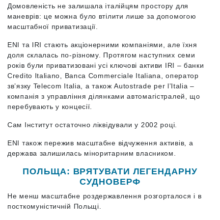
Домовленість не залишала італійцям простору для
маневрів: це можна було втілити лише за допомогою
масштабної приватизації.
ENI та IRI стають акціонерними компаніями, але їхня
доля склалась по-різному. Протягом наступних семи
років були приватизовані усі ключові активи IRI – банки
Credito Italiano, Banca Commerciale Italiana, оператор
зв’язку Telecom Italia, а також Autostrade per l’Italia –
компанія з управління ділянками автомагістралей, що
перебувають у концесії.
Сам Інститут остаточно ліквідували у 2002 році.
ENI також пережив масштабне відчуження активів, а
держава залишилась міноритарним власником.
ПОЛЬЩА: ВРЯТУВАТИ ЛЕГЕНДАРНУ
СУДНОВЕРФ
Не менш масштабне роздержавлення розгорталося і в
посткомуністичній Польщі.