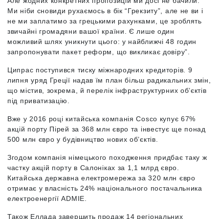
Але жодних конкретних пропозицій ми досі не бачили.
Ми ніби сновиди рухаємось в бік “Грекзиту”, але не ви і
не ми заплатимо за грецькими рахунками, це зроблять
звичайні громадяни вашої країни. Є лише один
можливий шлях уникнути цього: у найближчі 48 годин
запропонувати пакет реформ, що викликає довіру”.
Ципрас поступився тиску міжнародних кредиторів. 9
липня уряд Греції надав їм план більш радикальних змін,
що містив, зокрема, й перелік інфраструктурних об’єктів
під приватизацію.
Вже у 2016 році китайська компанія Cosco купує 67%
акцій порту Пірей за 368 млн євро та інвестує ще понад
500 млн євро у будівництво нових об’єктів.
Згодом компанія німецького походження придбає таку ж
частку акцій порту в Салоніках за 1,1 млрд євро.
Китайська державна електромережа за 320 млн євро
отримає у власність 24% національного постачальника
електроенергії ADMIE.
Також Еллада завершить продаж 14 регіональних