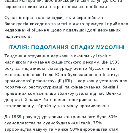
вдавалися країни, щоб прискорити свій вступ до ЄС та
єврозони і вирішити гострі економічні проблеми.
Однак історія знає випадки, коли європейська
бюрократія виходила за межі м’якого примусу і приймала
недвозначні рішення щодо подальшої долі державних
підприємств.
ІТАЛІЯ: ПОДОЛАННЯ СПАДКУ МУСОЛІНІ
Тенденція втручання держави в економіку Італії є
наслідком панування фашистського режиму. Ще 1933
року за ініціативою глави уряду Беніто Муссоліні та
міністра фінансів Гвідо Юнга було засновано Інститут
промислової реконструкції (IRI) – державну установу для
порятунку, реструктуризації та фінансування банків і
приватних компаній, що збанкрутували під час Великої
депресії. З часом його вплив поширився на
сталеливарну, збройову та хімічну промисловості.
До 1939 року під урядовим контролем вже були 80%
судноплавства та суднобудування Італії, 75%
виробництва чавуну та майже 50% виробництва сталі.