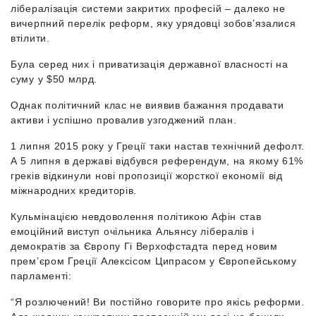
лібералізація системи закритих професій – далеко не
вичерпний перелік реформ, яку урядовці зобов’язалися
втілити.
Була серед них і приватизація державної власності на
суму у $50 млрд.
Однак політичний клас не виявив бажання продавати
активи і успішно провалив узгоджений план.
1 липня 2015 року у Греції таки настав технічний дефолт.
А 5 липня в державі відбувся референдум, на якому 61%
греків відкинули нові пропозиції жорсткої економії від
міжнародних кредиторів.
Кульмінацією невдоволення політикою Афін став
емоційний виступ очільника Альянсу лібералів і
демократів за Європу Гі Верхофстадта перед новим
прем’єром Греції Алексісом Ципрасом у Європейському
парламенті:
“Я розлючений! Ви постійно говорите про якісь реформи.