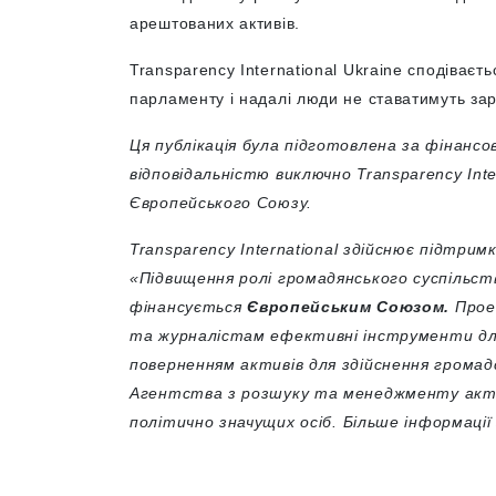
арештованих активів.
Transparency International Ukraine сподіваєт
парламенту і надалі люди не ставатимуть за
Ця публікація була підготовлена за фінансо
відповідальністю виключно Transparency
Int
Європейського Союзу.
Transparency
International
здійснює підтрим
«Підвищення ролі громадянського суспільст
фінансується
Європейським Союзом.
Прое
та журналістам ефективні інструменти для
поверненням активів для здійснення громад
Агентства з розшуку та менеджменту акти
політично значущих осіб.
Більше
інформації