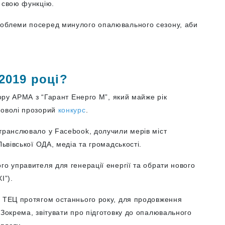
є свою функцію.
роблеми посеред минулого опалювального сезону, аби
2019 році?
вору АРМА з “Гарант Енерго М”, який майже рік
доволі прозорий
конкурс
.
 транслювало у Facebook, долучили мерів міст
Львівської ОДА, медіа та громадськості.
го управителя для генерації енергії та обрати нового
І”).
о ТЕЦ протягом останнього року, для продовження
 Зокрема, звітувати про підготовку до опалювального