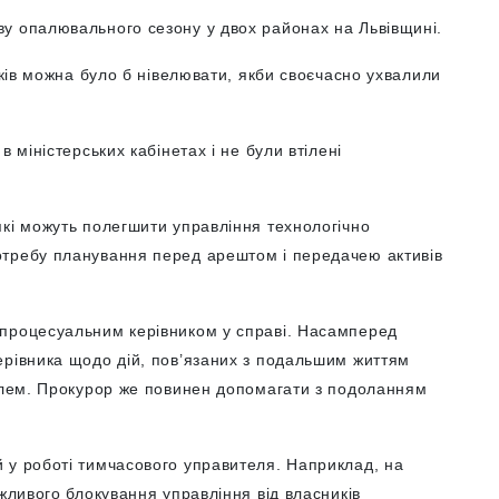
у опалювального сезону у двох районах на Львівщині.
иків можна було б нівелювати, якби своєчасно ухвалили
 міністерських кабінетах і не були втілені
які можуть полегшити управління технологічно
отребу планування перед арештом і передачею активів
 процесуальним керівником у справі. Насамперед
ерівника щодо дій, пов’язаних з подальшим життям
облем. Прокурор же повинен допомагати з подоланням
 у роботі тимчасового управителя. Наприклад, на
ожливого блокування управління від власників