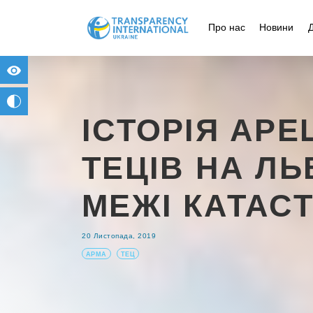
Про нас
Новини
for people with visual impairment
change to b/w
ІСТОРІЯ АР
ТЕЦІВ НА ЛЬ
МЕЖІ КАТАС
20 Листопада, 2019
АРМА
ТЕЦ