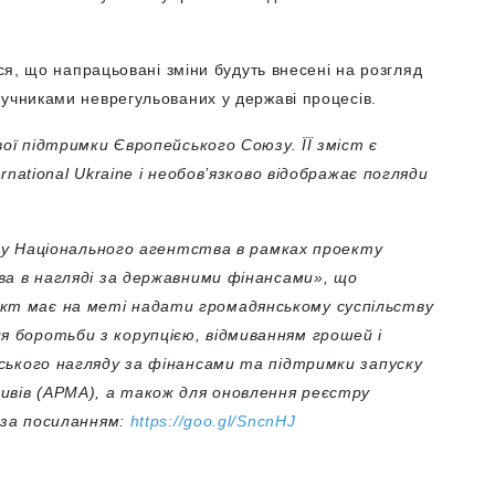
ься, що напрацьовані зміни будуть внесені на розгляд
ручниками неврегульованих у державі процесів.
вої підтримки Європейського Союзу. ЇЇ зміст є
ernational
Ukraine і необов’язково відображає погляди
ку Національного агентства в рамках проекту
ва в нагляді за державними фінансами», що
кт має на меті надати громадянському суспільству
 боротьби з корупцією, відмиванням грошей і
ського нагляду за фінансами та підтримки запуску
вів (АРМА), а також для оновлення реєстру
за
посиланням
:
https://goo.gl/SncnHJ