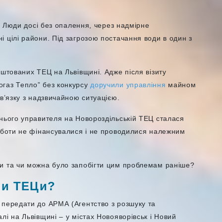
а. Люди досі без опалення, через надмірне
 цілі райони. Під загрозою постачання води в один з
ештованих ТЕЦ на Львівщині. Адже після візиту
газ Тепло” без конкурсу
доручили управління
майном
зв’язку з надзвичайною ситуацією.
днього управителя на Новороздільській ТЕЦ сталася
роботи не фінансувалися і не проводилися належним
и та чи можна було запобігти цим проблемам раніше?
ли ТЕЦи?
 передати до АРМА (Агентство з розшуку та
лі на Львівщині – у містах Новояворівськ і Новий