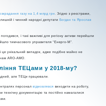
озкрадання газу на 1,4 млрд грн
. Згідно з реєстрами,
лишній і чинний народні депутати
Богдан та Ярослав
погодився, і такі важливі для регіону активи перейшли
найшло тимчасового управителя “Енерго-М”.
ці це унікальний випадок, адже подібне майно не
ганам ARO-AMO.
ління ТЕЦами у 2018-му?
адний, але ТЕЦи працювали.
централях персонал
відмовлявся
виходити на роботу,
и технічну документацію та постійно намагалися
ами.