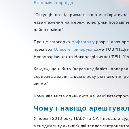
Економічна правда
“
Ситуація на підприємстві та в місті критичн
навантаження на мережі електрики позбавлені
районів міста”.
Про це заговорив
Нафтогаз
у розрізі двох ар
прем’єра
Олексія Гончарука
саме ТОВ “Нафто
Новояворівської та Новороздільської ТЕЦ. У 
Кажуть, що нібито “через недбалість попере
серйозна аварія, а цього року регламентні 
чином”.
Чому два міста опинилися на межі катастроф
Чому і навіщо арештува
У червні 2018 року НАБУ та САП просили суд
менеджменту активів) дві теплоелектроцентра