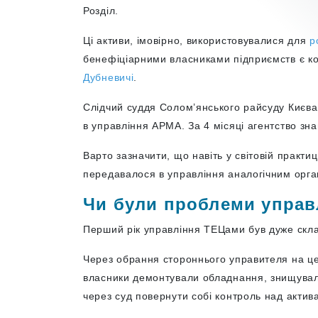
Розділ.
Ці активи, імовірно, використовувалися для
р
бенефіціарними власниками підприємств є ко
Дубневичі
.
Слідчий суддя Солом’янського райсуду Києва 
в управління АРМА. За 4 місяці агентство з
Варто зазначити, що навіть у світовій практи
передавалося в управління аналогічним ор
Чи були проблеми управ
Перший рік управління ТЕЦами був дуже скл
Через обрання стороннього управителя на 
власники демонтували обладнання, знищувал
через суд повернути собі контроль над актив