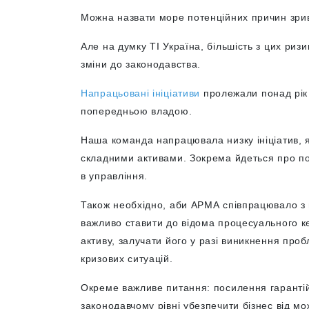
Можна назвати море потенційних причин зрив
Але на думку ТІ Україна, більшість з цих риз
зміни до законодавства.
Напрацьовані ініціативи
пролежали понад рік в
попередньою владою.
Наша команда напрацювала низку ініціатив, 
складними активами. Зокрема йдеться про п
в управління.
Також необхідно, аби АРМА співпрацювало з
важливо ставити до відома процесуального к
активу, залучати його у разі виникнення пр
кризових ситуацій.
Окреме важливе питання: посилення гарантій
законодавчому рівні убезпечити бізнес від м