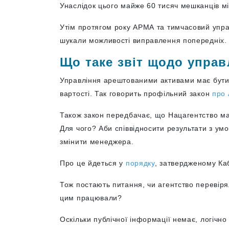
Унаслідок цього майже 60 тисяч мешканців мі
Утім протягом року АРМА та тимчасовий упр
шукали можливості виправлення попередніх.
Що таке звіт щодо управ
Управління арештованими активами має бути 
вартості. Так говорить профільний закон
про
Також закон передбачає, що Нацагентство ма
Для чого? Аби співвідносити результати з ум
змінити менеджера.
Про це йдеться у
порядку
, затвердженому Каб
Тож постають питання, чи агентство перевіря
цим працювали?
Оскільки публічної інформації немає, логічн