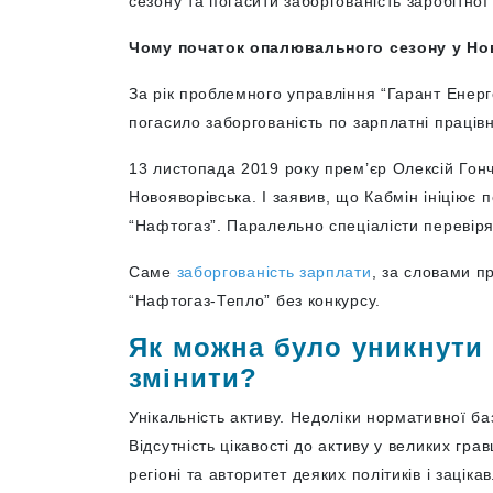
сезону та погасити заборгованість заробітної
Чому початок опалювального сезону у Но
За рік проблемного управління “Гарант Енер
погасило заборгованість по зарплатні працівн
13 листопада 2019 року прем’єр Олексій Гонч
Новояворівська. І заявив, що Кабмін ініціює
“Нафтогаз”. Паралельно спеціалісти перевіря
Саме
заборгованість зарплати
, за словами п
“Нафтогаз-Тепло” без конкурсу.
Як можна було уникнути 
змінити?
Унікальність активу. Недоліки нормативної ба
Відсутність цікавості до активу у великих гра
регіоні та авторитет деяких політиків і заціка