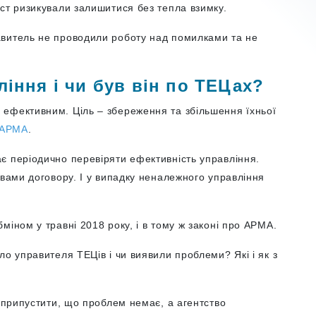
ст ризикували залишитися без тепла взимку.
авитель не проводили роботу над помилками та не
ління і чи був він по ТЕЦах?
ефективним. Ціль – збереження та збільшення їхньої
 АРМА
.
є періодично перевіряти ефективність управління.
овами договору. І у випадку неналежного управління
міном у травні 2018 року, і в тому ж законі про АРМА.
ло управителя ТЕЦів і чи виявили проблеми? Які і як з
о припустити, що проблем немає, а агентство