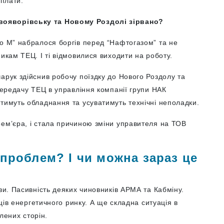
 плати.
вояворівську та Новому Роздолі зірвано?
го М” набралося боргів перед “Нафтогазом” та не
икам ТЕЦ. І ті відмовилися виходити на роботу.
арук здійснив робочу поїздку до Нового Роздолу та
 передачу ТЕЦ в управління компанії групи НАК
тимуть обладнання та усуватимуть технічні неполадки.
рем’єра, і стала причиною зміни управителя на ТОВ
проблем? І чи можна зараз це
зи. Пасивність деяких чиновників АРМА та Кабміну.
вців енергетичного ринку. А ще складна ситуація в
влених сторін.