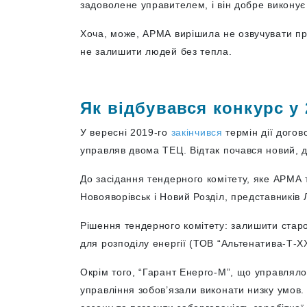
задоволене управителем, і він добре викону
Хоча, може, АРМА вирішила не озвучувати п
не залишити людей без тепла.
Як відбувався конкурс у 
У вересні 2019-го
закінчився
термін дії дого
управляв двома ТЕЦ. Відтак почався новий, 
До засідання тендерного комітету, яке АРМА
Новояворівськ і Новий Розділ, представників 
Рішення тендерного комітету: залишити старо
для розподілу енергії (ТОВ “Альтенатива-Т-ХХ
Окрім того, “Гарант Енерго-М”, що управлял
управління зобов’язали виконати низку умов.