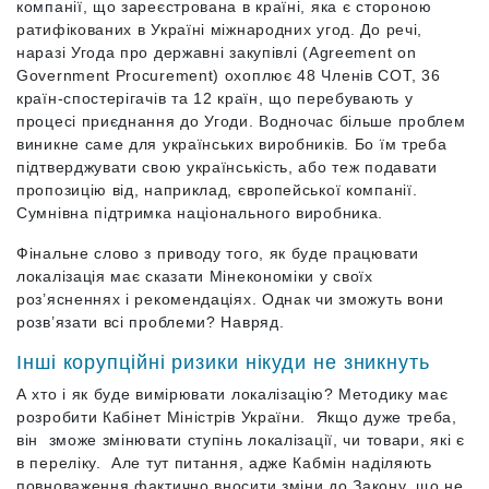
компанії, що зареєстрована в країні, яка є стороною
ратифікованих в Україні міжнародних угод. До речі,
наразі Угода про державні закупівлі (Agreement on
Government Procurement) охоплює 48 Членів СОТ, 36
країн-спостерігачів та 12 країн, що перебувають у
процесі приєднання до Угоди. Водночас більше проблем
виникне саме для українських виробників. Бо їм треба
підтверджувати свою українськість, або теж подавати
пропозицію від, наприклад, європейської компанії.
Сумнівна підтримка національного виробника.
Фінальне слово з приводу того, як буде працювати
локалізація має сказати Мінекономіки у своїх
роз’ясненнях і рекомендаціях. Однак чи зможуть вони
розв’язати всі проблеми? Навряд.
Інші корупційні ризики нікуди не зникнуть
А хто і як буде вимірювати локалізацію? Методику має
розробити Кабінет Міністрів України. Якщо дуже треба,
він зможе змінювати ступінь локалізації, чи товари, які є
в переліку. Але тут питання, адже Кабмін наділяють
повноваження фактично вносити зміни до Закону, що не