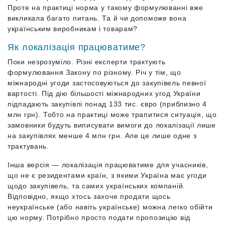
Проте на практиці норма у такому формулюванні вже
викликала багато питань. Та й чи допоможе вона
українським виробникам і товарам?
Як локалізація працюватиме?
Поки незрозуміло. Різні експерти трактують
формулювання Закону по різному. Річ у тім, що
міжнародні угоди застосовуються до закупівель певної
вартості. Під дію більшості міжнародних угод України
підпадають закупівлі понад 133 тис. євро (приблизно 4
млн грн). Тобто на практиці може трапитися ситуація, що
замовники будуть виписувати вимоги до локалізації лише
на закупівлях менше 4 млн грн. Але це лише одне з
трактувань.
Інша версія — локалізація працюватиме для учасників,
що не є резидентами країн, з якими Україна має угоди
щодо закупівель, та самих українських компаній.
Відповідно, якщо хтось захоче продати щось
неукраїнське (або навіть українське) можна легко обійти
цю норму. Потрібно просто подати пропозицію від