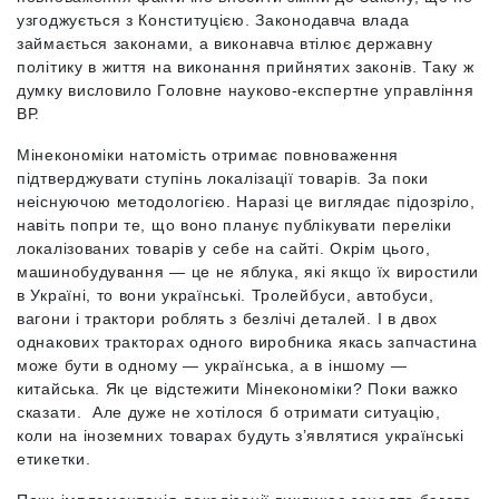
узгоджується з Конституцією.
Законодавча влада
займається законами, а виконавча втілює державну
політику в життя на виконання прийнятих законів. Таку ж
думку висловило Головне науково-експертне управління
ВР.
Мінекономіки натомість отримає повноваження
підтверджувати ступінь локалізації товарів. За поки
неіснуючою методологією. Наразі це виглядає підозріло,
навіть попри те, що воно планує публікувати переліки
локалізованих товарів у себе на сайті. Окрім цього,
машинобудування
— це не яблука, які якщо їх виростили
в Україні, то вони українські. Тролейбуси, автобуси,
вагони і трактори роблять з безлічі деталей. І в двох
однакових тракторах одного виробника якась запчастина
може бути в одному — українська, а в іншому —
китайська. Як це відстежити Мінекономіки? Поки важко
сказати. Але дуже не хотілося б отримати ситуацію,
коли на іноземних товарах будуть з’являтися українські
етикетки.