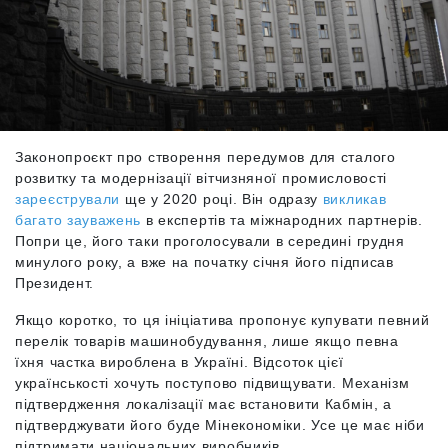
Законопроєкт про створення передумов для сталого
розвитку та модернізації вітчизняної промисловості
зареєстрували
ще у 2020 році. Він одразу
викликав
багато зауважень
в експертів та міжнародних партнерів.
Попри це, його таки проголосували в середині грудня
минулого року, а вже на початку січня його підписав
Президент.
Якщо коротко, то ця ініціатива пропонує купувати певний
перелік товарів машинобудування, лише якщо певна
їхня частка вироблена в Україні. Відсоток цієї
українськості хочуть поступово підвищувати. Механізм
підтвердження локалізації має встановити Кабмін, а
підтверджувати його буде Мінекономіки. Усе це має ніби
підтримати національних виробників.