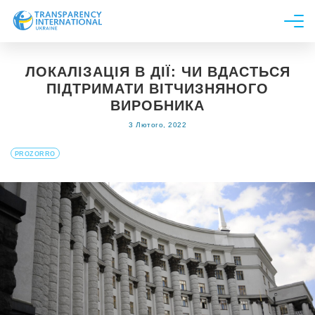
Про нас
ЛОКАЛІЗАЦІЯ В ДІЇ: ЧИ ВДАСТЬСЯ
Новини
ПІДТРИМАТИ ВІТЧИЗНЯНОГО
Дослідження
ВИРОБНИКА
3 Лютого, 2022
Напрями роботи
Долучитися
PROZORRO