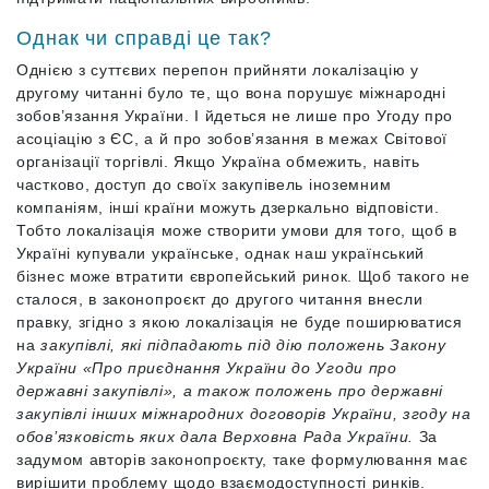
Однак чи справді це так?
Однією з суттєвих перепон прийняти локалізацію у
другому читанні було те, що вона порушує міжнародні
зобов’язання України. І йдеться не лише про Угоду про
асоціацію з ЄС, а й про зобов’язання в межах Світової
організації торгівлі. Якщо Україна обмежить, навіть
частково, доступ до своїх закупівель іноземним
компаніям, інші країни можуть дзеркально відповісти.
Тобто локалізація може створити умови для того, щоб в
Україні купували українське, однак наш український
бізнес може втратити європейський ринок. Щоб такого не
сталося, в законопроєкт до другого читання внесли
правку, згідно з якою локалізація не буде поширюватися
на
закупівлі, які підпадають під дію положень Закону
України «Про приєднання України до Угоди про
державні закупівлі», а також положень про державні
закупівлі інших міжнародних договорів України, згоду на
обов’язковість яких дала Верховна Рада України.
За
задумом авторів законопроєкту, таке формулювання має
вирішити проблему щодо взаємодоступності ринків.