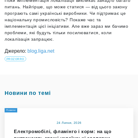
Поки імплементація локалізації викликає занадто багато
питань. Найгірше, що може статися — від цього закону
програють самі українські виробники. Чи підтримає це
національну промисловість? Покаже час та
імплементація цієї ініціативи. Але вже зараз ми бачимо
проблеми, які будуть тільки посилюватися, коли
локалізація запрацює.
Джерело:
blog.liga.net
PROZORRO
Новини по темі
Новини
24 Липня, 2026
Електромобілі, фламінго і корм: на що