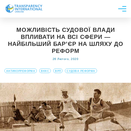
Про нас
МОЖЛИВІСТЬ СУДОВОЇ ВЛАДИ
Новини
ВПЛИВАТИ НА ВСІ СФЕРИ —
Дослідження
НАЙБІЛЬШИЙ БАР’ЄР НА ШЛЯХУ ДО
РЕФОРМ
Напрями роботи
26 Лютого, 2020
Долучитися
АНТИКОРРЕФОРМА
ВККС
ВРП
СУДОВА РЕФОРМА