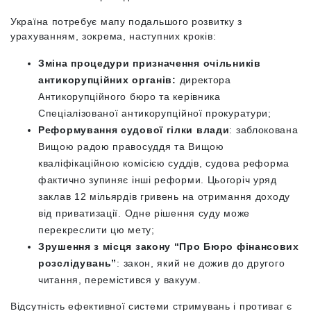
Україна потребує мапу подальшого розвитку з
урахуванням, зокрема, наступних кроків:
Зміна процедури призначення очільників
антикорупційних органів:
директора
Антикорупційного бюро та керівника
Спеціалізованої антикорупційної прокуратури;
Реформування судової гілки влади
: заблокована
Вищою радою правосуддя та Вищою
кваліфікаційною комісією суддів, судова реформа
фактично зупиняє інші реформи. Цьогоріч уряд
заклав 12 мільярдів гривень на отримання доходу
від приватизації. Одне рішення суду може
перекреслити цю мету;
Зрушення з місця закону “Про Бюро фінансових
розслідувань”
: закон, який не дожив до другого
читання, перемістився у вакуум.
Відсутність ефективної системи стримувань і противаг є