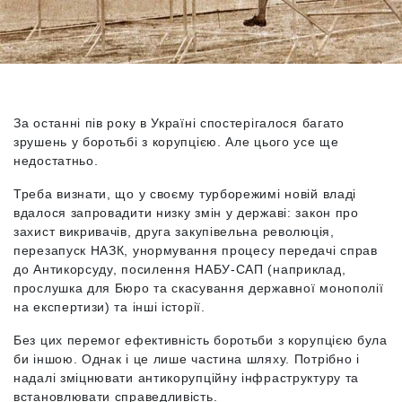
За останні пів року в Україні спостерігалося багато
зрушень у боротьбі з корупцією. Але цього усе ще
недостатньо.
Треба визнати, що у своєму турборежимі новій владі
вдалося запровадити низку змін у державі: закон про
захист викривачів, друга закупівельна революція,
перезапуск НАЗК, унормування
процесу передачі справ
до Антикорсуду, посилення НАБУ-САП (наприклад,
прослушка для Бюро та скасування державної монополії
на експертизи) та інші історії.
Без цих перемог ефективність боротьби з корупцією була
би іншою. Однак і це лише частина шляху. Потрібно і
надалі зміцнювати антикорупційну інфраструктуру та
встановлювати справедливість.