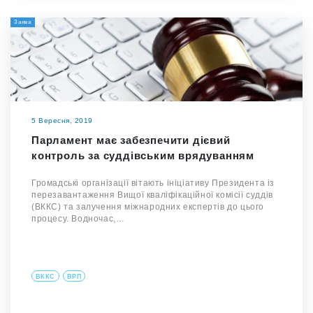
Заява
5 Вересня, 2019
Парламент має забезпечити дієвий
контроль за суддівським врядуванням
Громадські організації вітають ініціативу Президента із
перезавантаження Вищої кваліфікаційної комісії суддів
(ВККС) та залучення міжнародних експертів до цього
процесу. Водночас,…
ВККС
ВРП