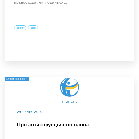
правосуддя, які подалися…
ВККС
ВРП
Блоги і колонки
TI Ukraine
29 Липня, 2019
Про антикорупційного слона