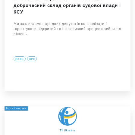
доброчесний склад органів судової влади і
КСУ
Ми закликаємо народних депутатів не зволікати і
гарантувати відкритий та інклюзивний процес прийняття
рішень.
ВККС
ВРП
Блоги і колонки
TI Ukraine