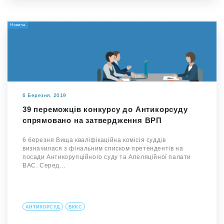
Новина
6 Березня, 2019
39 переможців конкурсу до Антикорсуду
спрямовано на затвердження ВРП
6 березня Вища кваліфікаційна комісія суддів
визначилася з фінальним списком претендентів на
посади Антикорупційного суду та Апеляційної палати
ВАС. Серед…
АНТИКОРСУД
ВККС