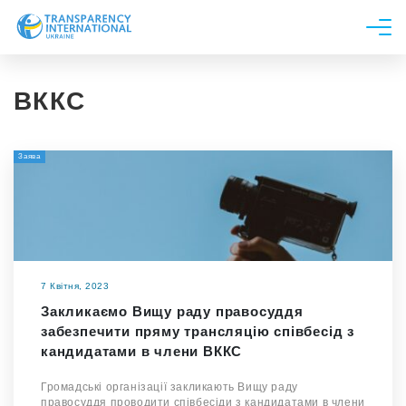
Про нас
ВККС
Новини
Дослідження
Заява
Напрями роботи
Долучитися
7 Квітня, 2023
Закликаємо Вищу раду правосуддя
забезпечити пряму трансляцію співбесід з
кандидатами в члени ВККС
Громадські організації закликають Вищу раду
правосуддя проводити співбесіди з кандидатами в члени