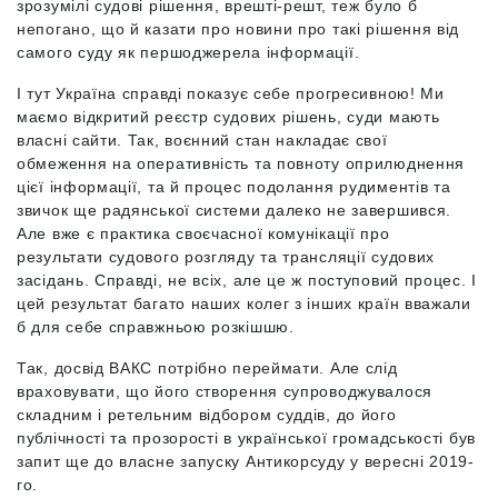
зрозумілі судові рішення, врешті-решт, теж було б
непогано, що й казати про новини про такі рішення від
самого суду як першоджерела інформації.
І тут Україна справді показує себе прогресивною! Ми
маємо відкритий реєстр судових рішень, суди мають
власні сайти. Так, воєнний стан накладає свої
обмеження на оперативність та повноту оприлюднення
цієї інформації, та й процес подолання рудиментів та
звичок ще радянської системи далеко не завершився.
Але вже є практика своєчасної комунікації про
результати судового розгляду та трансляції судових
засідань. Справді, не всіх, але це ж поступовий процес. І
цей результат багато наших колег з інших країн вважали
б для себе справжньою розкішшю.
Так, досвід ВАКС потрібно переймати. Але слід
враховувати, що його створення супроводжувалося
складним і ретельним відбором суддів, до його
публічності та прозорості в української громадськості був
запит ще до власне запуску Антикорсуду у вересні 2019-
го.