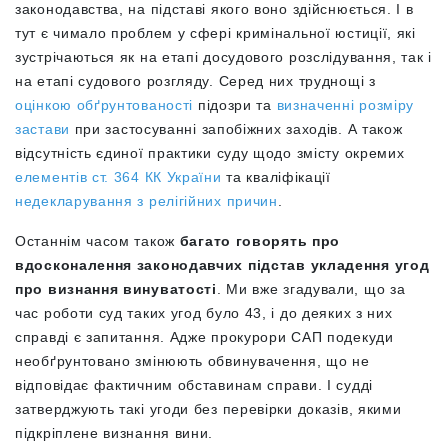
законодавства, на підставі якого воно здійснюється. І в
тут є чимало проблем у сфері кримінальної юстиції, які
зустрічаються як на етапі досудового розслідування, так і
на етапі судового розгляду. Серед них труднощі з
оцінкою обґрунтованості
підозри та
визначенні розміру
застави
при застосуванні запобіжних заходів. А також
відсутність єдиної практики суду щодо змісту окремих
елементів ст. 364 КК України
та кваліфікації
недекларування з релігійних причин
.
Останнім часом також
багато говорять про
вдосконалення законодавчих підстав укладення угод
про визнання винуватості
. Ми вже згадували, що за
час роботи суд таких угод було 43, і до деяких з них
справді є запитання. Адже прокурори САП подекуди
необґрунтовано змінюють обвинувачення, що не
відповідає фактичним обставинам справи. І судді
затверджують такі угоди без перевірки доказів, якими
підкріплене визнання вини.