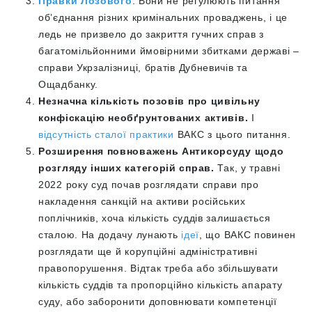
Правки Лозового
. Вони не регулюють питання
обʼєднання різних кримінальних проваджень, і це
ледь не призвело до закриття гучних справ з
багатомільйонними ймовірними збитками державі –
справи Укрзалізниці, братів Дубневичів та
Ощадбанку.
Незначна кількість позовів про цивільну
конфіскацію необґрунтованих активів.
І
відсутність сталої практики
ВАКС з цього питання.
Розширення повноважень Антикорсуду щодо
розгляду інших категорій справ.
Так, у травні
2022 року суд почав розглядати справи про
накладення санкцій на активи російських
поплічників, хоча кількість суддів залишається
сталою. На додачу лунають
ідеї
, що ВАКС повинен
розглядати ще й корупційні адміністративні
правопорушення. Відтак треба або збільшувати
кількість суддів та пропорційно кількість апарату
суду, або заборонити доповнювати компетенції