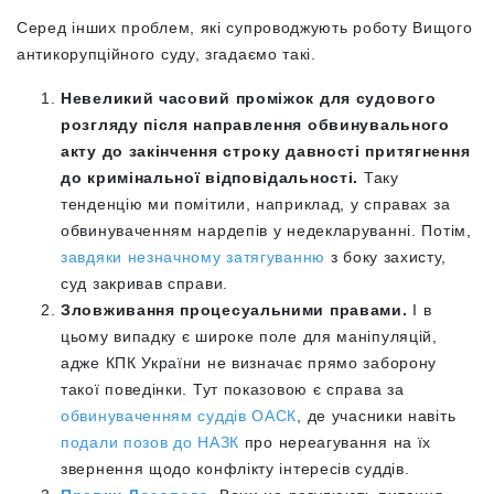
Серед інших проблем, які супроводжують роботу Вищого
антикорупційного суду, згадаємо такі.
Невеликий часовий проміжок для судового
розгляду після направлення обвинувального
акту до закінчення строку давності притягнення
до кримінальної відповідальності.
Таку
тенденцію ми помітили, наприклад, у справах за
обвинуваченням нардепів у недекларуванні. Потім,
завдяки незначному затягуванню
з боку захисту,
суд закривав справи.
Зловживання процесуальними правами.
І в
цьому випадку є широке поле для маніпуляцій,
адже КПК України не визначає прямо заборону
такої поведінки. Тут показовою є справа за
обвинуваченням суддів ОАСК
, де учасники навіть
подали позов до НАЗК
про нереагування на їх
звернення щодо конфлікту інтересів суддів.