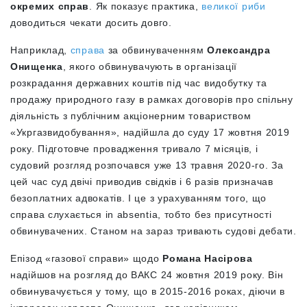
окремих справ
. Як показує практика,
великої риби
доводиться чекати досить довго.
Наприклад,
справа
за обвинуваченням
Олександра
Онищенка
, якого обвинувачують в організації
розкрадання державних коштів під час видобутку та
продажу природного газу в рамках договорів про спільну
діяльність з публічним акціонерним товариством
«Укргазвидобування», надійшла до суду 17 жовтня 2019
року. Підготовче провадження тривало 7 місяців, і
судовий розгляд розпочався уже 13 травня 2020-го. За
цей час суд двічі приводив свідків і 6 разів призначав
безоплатних адвокатів. І це з урахуванням того, що
справа слухається in absentia, тобто без присутності
обвинувачених. Станом на зараз тривають судові дебати.
Епізод «газової справи» щодо
Романа Насірова
надійшов на розгляд до ВАКС 24 жовтня 2019 року. Він
обвинувачується у тому, що в 2015-2016 роках, діючи в