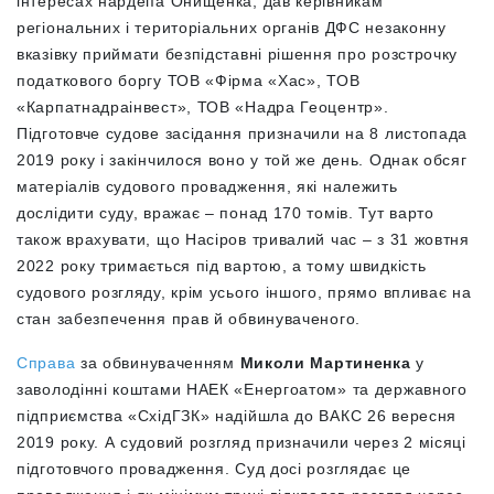
інтересах нардепа Онищенка, дав керівникам
регіональних і територіальних органів ДФС незаконну
вказівку приймати безпідставні рішення про розстрочку
податкового боргу ТОВ «Фірма «Хас», ТОВ
«Карпатнадраінвест», ТОВ «Надра Геоцентр».
Підготовче судове засідання призначили на 8 листопада
2019 року і закінчилося воно у той же день. Однак обсяг
матеріалів судового провадження, які належить
дослідити суду, вражає – понад 170 томів. Тут варто
також врахувати, що Насіров тривалий час – з 31 жовтня
2022 року тримається під вартою, а тому швидкість
судового розгляду, крім усього іншого, прямо впливає на
стан забезпечення прав й обвинуваченого.
Справа
за обвинуваченням
Миколи Мартиненка
у
заволодінні коштами НАЕК «Енергоатом» та державного
підприємства «СхідГЗК» надійшла до ВАКС 26 вересня
2019 року. А судовий розгляд призначили через 2 місяці
підготовчого провадження. Суд досі розглядає це