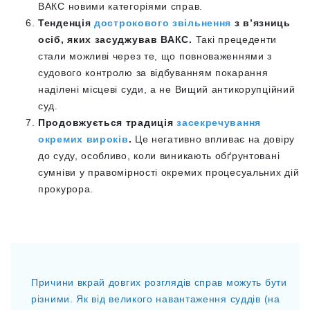
ВАКС новими категоріями справ.
Тенденція
дострокового звільнення
з вʼязниць
осіб, яких засуджував ВАКС.
Такі прецеденти
стали можливі через те, що повноваженнями з
судового контролю за відбуванням покарання
наділені місцеві суди, а не Вищий антикорупційний
суд.
Продовжується традиція
засекречування
окремих вироків
.
Це негативно впливає на довіру
до суду, особливо, коли виникають обґрунтовані
сумніви у правомірності окремих процесуальних дій
прокурора.
Причини вкрай довгих розглядів справ можуть бути
різними. Як від великого навантаження суддів (на