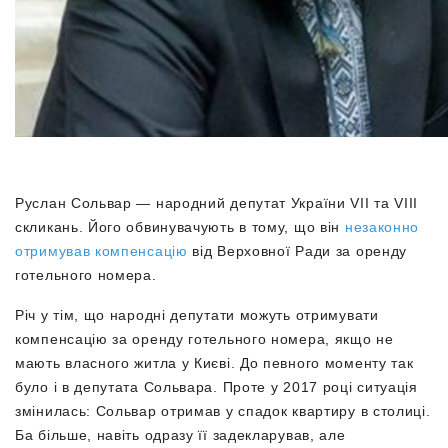
Руслан Сольвар — народний депутат України VII та VIII
скликань. Його обвинувачують в тому, що він
незаконно
отримував компенсацію
від Верховної Ради за оренду
готельного номера.
Річ у тім, що народні депутати можуть отримувати
компенсацію за оренду готельного номера, якщо не
мають власного житла у Києві. До певного моменту так
було і в депутата Сольвара. Проте у 2017 році ситуація
змінилась: Сольвар отримав у спадок квартиру в столиці.
Ба більше, навіть одразу її задекларував, але