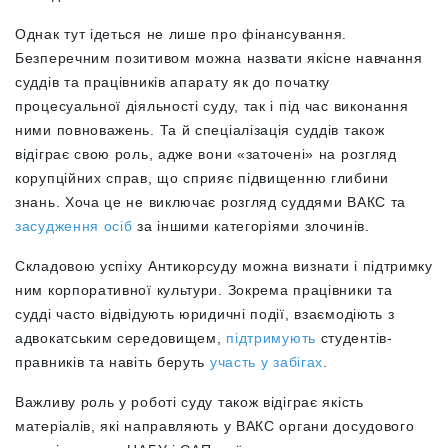
Однак тут ідеться не лише про фінансування.
Безперечним позитивом можна назвати якісне навчання
суддів та працівників апарату як до початку
процесуальної діяльності суду, так і під час виконання
ними повноважень. Та й спеціалізація суддів також
відіграє свою роль, адже вони «заточені» на розгляд
корупційних справ, що сприяє підвищенню глибини
знань. Хоча це не виключає розгляд суддями ВАКС та
засудження осіб
за іншими категоріями злочинів.
Складовою успіху Антикорсуду можна визнати і підтримку
ним корпоративної культури. Зокрема працівники та
судді часто відвідують юридичні події, взаємодіють з
адвокатським середовищем,
підтримують
студентів-
правників та навіть беруть
участь у забігах
.
Важливу роль у роботі суду також відіграє якість
матеріалів, які направляють у ВАКС органи досудового