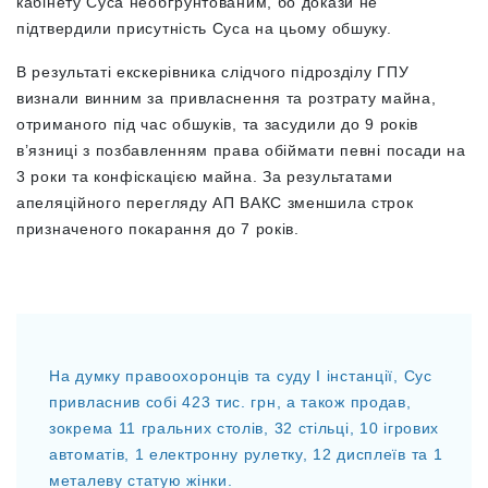
кабінету Суса необґрунтованим, бо докази не
підтвердили присутність Суса на цьому обшуку.
В результаті екскерівника слідчого підрозділу ГПУ
визнали винним за привласнення та розтрату майна,
отриманого під час обшуків, та засудили до 9 років
в’язниці з позбавленням права обіймати певні посади на
3 роки та конфіскацією майна. За результатами
апеляційного перегляду АП ВАКС зменшила строк
призначеного покарання до 7 років.
На думку правоохоронців та суду І інстанції, Сус
привласнив собі 423 тис. грн, а також продав,
зокрема 11 гральних столів, 32 стільці, 10 ігрових
автоматів, 1 електронну рулетку, 12 дисплеїв та 1
металеву статую жінки.