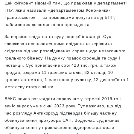
Цей фігурант відомий тим, що працював у департаменті
ГПУ, який називали «департаментом Кононенка-
Грановського» — за прізвищами депутатів від БПП,
наближених до колишнього президента.
За версією слідства та суду першої інстанції, Сус
зловживав повноваженнями слідчого та керівника
слідства під час розслідування справ щодо незаконного
грального бізнесу. На думку правоохоронців та суду І
інстанції, Сус привласнив собі 423 тис. грн, а також
продав, зокрема 11 гральних столів, 32 стільці, 10
ігрових автоматів, 1 електронну рулетку, 12 дисплеїв та 1
металеву статую жінки.
ВАКС почав розглядати справу ще у вересні 2019-го і
виніс вирок уже в січні 2023 року. Тут важливо, що під
час розгляду Антикорсуд підтвердив більшу частину
обвинувачення прокурора САП. Водночас суд визнав
обвинувачення у привласненні відеореєстратора з