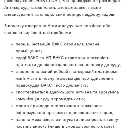
розслідування. НАБУ і САП, чиї провадження розглядає
Антикорсуд, також мають спеціалізацію, якісне
фінансування та спеціальний порядок відбору кадрів.
З початку створення Антикорсуду вже повністю або
частково вирішені такі проблеми:
перша інстанція ВАКС отримала власне
приміщення;
судді ВАКС та АП ВАКС отримали можливість
притягати до відповідальності за неповагу до суду;
створено власний вебсайт на окремій платформі,
який містить повну інформацію про здійснення
правосуддя ВАКС і його діяльність;
спостерігається здебільшого активна та зрозуміла
комунікація суду з громадськістю;
маємо приклади оперативного завчасного
інформування про розгляд резонансних справ;
наявна можливість зачитувати лише резолютивну
частину вироку (лише в умовах воєнного стану).