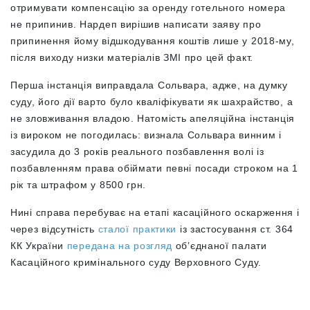
отримувати компенсацію за оренду готельного номера
не припинив. Нардеп вирішив написати заяву про
припинення йому відшкодування коштів лише у 2018-му,
після виходу низки матеріалів ЗМІ про цей факт.
Перша інстанція виправдала Сольвара, адже, на думку
суду, його дії варто було кваліфікувати як шахрайство, а
не зловживання владою. Натомість апеляційна інстанція
із вироком не погодилась: визнала Сольвара винним і
засудила до 3 років реального позбавлення волі із
позбавленням права обіймати певні посади строком на 1
рік та штрафом у 8500 грн.
Нині справа перебуває на етапі касаційного оскарження і
через відсутність
сталої практики
із застосування ст. 364
КК України
передана на розгляд
обʼєднаної палати
Касаційного кримінального суду Верховного Суду.