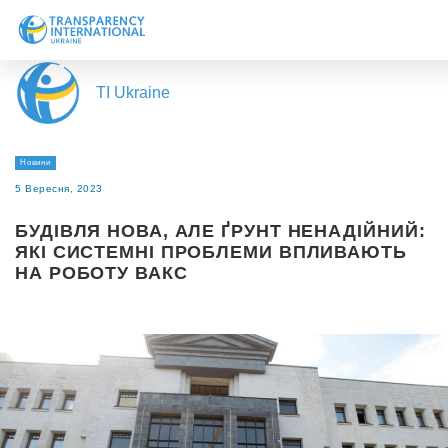
Про нас
TI Ukraine
Новини
Дослідження
Новини
Напрями роботи
5 Вересня, 2023
Долучитися
БУДІВЛЯ НОВА, АЛЕ ҐРУНТ НЕНАДІЙНИЙ:
ЯКІ СИСТЕМНІ ПРОБЛЕМИ ВПЛИВАЮТЬ
НА РОБОТУ ВАКС