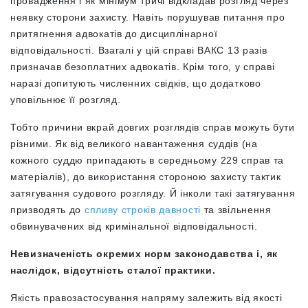
провадження і як мінімум тричі відкладав розгляд через
неявку сторони захисту. Навіть порушував питання про
притягнення адвокатів до дисциплінарної
відповідальності. Взагалі у цій справі ВАКС 13 разів
призначав безоплатних адвокатів. Крім того, у справі
наразі допитують численних свідків, що додатково
уповільнює її розгляд.
Тобто причини вкрай довгих розглядів справ можуть бути
різними. Як від великого навантаження суддів (на
кожного суддю припадають в середньому 229 справ та
матеріалів), до використання стороною захисту тактик
затягування судового розгляду. Й інколи такі затягування
призводять до
спливу строків давності
та звільнення
обвинувачених від кримінальної відповідальності.
Невизначеність окремих норм законодавства
і, як
наслідок, відсутність сталої практики.
Якість правозастосування напряму залежить від якості