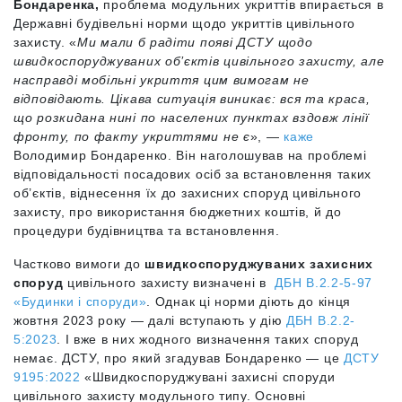
Бондаренка,
проблема модульних укриттів впирається в
Державні будівельні норми щодо укриттів цивільного
захисту. «
Ми мали б радіти появі ДСТУ щодо
швидкоспоруджуваних об’єктів цивільного захисту, але
насправді мобільні укриття цим вимогам не
відповідають. Цікава ситуація виникає: вся та краса,
що розкидана нині по населених пунктах вздовж лінії
фронту, по факту укриттями не є
», —
каже
Володимир Бондаренко. Він наголошував на проблемі
відповідальності посадових осіб за встановлення таких
об’єктів, віднесення їх до захисних споруд цивільного
захисту, про використання бюджетних коштів, й до
процедури будівництва та встановлення.
Частково вимоги до
швидкоспоруджуваних захисних
споруд
цивільного захисту визначені в
ДБН В.2.2-5-97
«Будинки і споруди»
. Однак ці норми діють до кінця
жовтня 2023 року — далі вступають у дію
ДБН В.2.2-
5:2023
. І вже в них жодного визначення таких споруд
немає. ДСТУ, про який згадував Бондаренко — це
ДСТУ
9195:2022
«Швидкоспоруджувані захисні споруди
цивільного захисту модульного типу. Основні