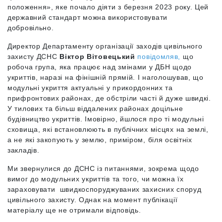
положення», яке почало діяти з березня 2023 року. Цей
державний стандарт можна використовувати
добровільно.
Директор Департаменту організації заходів цивільного
захисту ДСНС
Віктор Вітовецький
повідомляв,
що
робоча група, яка працює над змінами у ДБН щодо
укриттів, наразі на фінішній прямій. І наголошував, що
модульні укриття актуальні у прикордонних та
прифронтових районах, де обстріли часті й дуже швидкі.
У тилових та більш віддалених районах доцільне
будівництво укриттів. Імовірно, йшлося про ті модульні
сховища, які встановлюють в публічних місцях на землі,
а не які закопують у землю, приміром, біля освітніх
закладів.
Ми звернулися до ДСНС із питаннями, зокрема щодо
вимог до модульних укриттів та того, чи можна їх
зараховувати швидкоспоруджуваних захисних споруд
цивільного захисту. Однак на момент публікації
матеріалу ще не отримали відповідь.