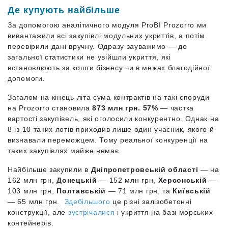
Де купують найбільше
За допомогою аналітичного модуля ProBI Prozorro ми
вивантажили всі закупівлі модульних укриттів, а потім
перевірили дані вручну. Одразу зауважимо — до
загальної статистики не увійшли укриття, які
встановлюють за кошти бізнесу чи в межах благодійної
допомоги.
Загалом на кінець літа сума контрактів на такі споруди
на Prozorro становила
873 млн грн. 57%
— частка
вартості закупівель, які оголосили конкурентно. Однак на
8 із 10 таких лотів приходив лише один учасник, якого й
визнавали переможцем. Тому реальної конкуренції на
таких закупівлях майже немає.
Найбільше закупили в
Дніпропетровській області
— на
162 млн грн,
Донецькій
— 152 млн грн,
Херсонській
—
103 млн грн,
Полтавській
— 71 млн грн, та
Київській
— 65 млн грн.
Здебільшого
це різні залізобетонні
конструкції, але
зустрічалися
і укриття на базі морських
контейнерів.