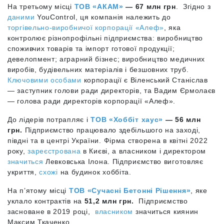
На третьому місці
ТОВ «АКАМ»
— 67 млн грн
. Згідно з
даними
YouControl, ця компанія належить до
торгівельно-виробничої корпорації «Алеф»
, яка
контролює різнопрофільні підприємства: виробництво
споживчих товарів та імпорт готової продукції;
девелопмент; аграрний бізнес; виробництво медичних
виробів, будівельних матеріалів і безшовних труб.
Ключовими особами
корпорації є Віленський Станіслав
— заступник голови ради директорів, та Вадим Єрмолаєв
— голова ради директорів корпорації «Алеф».
До лідерів потрапляє і
ТОВ «Хоббіт хаус»
— 56 млн
грн.
Підприємство працювало здебільшого на заході,
півдні та в центрі України. Фірма створена в квітні 2022
року,
зареєстрована
в Києві, а власником і директором
значиться
Левковська Ілона. Підприємство виготовляє
укриття,
схожі
на будинок хоббіта.
На п’ятому місці
ТОВ «Сучасні Бетонні Рішення»
, яке
уклало контрактів на
51,2 млн грн.
Підприємство
засноване в 2019 році,
власником
значиться киянин
Максим Ткаченко.