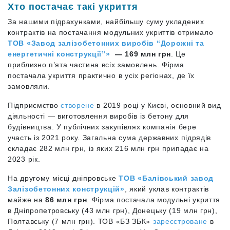
Хто постачає такі укриття
За нашими підрахунками, найбільшу суму укладених
контрактів на постачання модульних укриттів отримало
ТОВ «Завод залізобетонних виробів “Дорожні та
енергетичні конструкції”»
— 169 млн грн
. Це
приблизно п’ята частина всіх замовлень. Фірма
постачала укриття практично в усіх регіонах, де їх
замовляли.
Підприємство
створене
в 2019 році у Києві, основний вид
діяльності — виготовлення виробів із бетону для
будівництва. У публічних закупівлях компанія бере
участь із 2021 року. Загальна сума державних підрядів
складає 282 млн грн, із яких 216 млн грн припадає на
2023 рік.
На другому місці дніпровське
ТОВ «Балівський завод
Залізобетонних конструкцій»
, який уклав контрактів
майже на
86 млн грн
. Фірма постачала модульні укриття
в Дніпропетровську (43 млн грн), Донецьку (19 млн грн),
Полтавську (7 млн грн). ТОВ «БЗ ЗБК»
зареєстроване
в