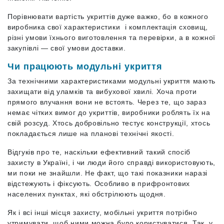
Порівнювати вартість укриттів дуже важко, бо в кожного
виробника свої характеристики і комплектація сховищ,
різні умови їхнього виготовлення та перевірки, а в кожної
закупівлі — свої умови доставки.
Чи працюють модульні укриття
За технічними характеристиками модульні укриття мають
захищати від уламків та вибухової хвилі. Хоча проти
прямого влучання вони не встоять. Через те, що зараз
немає чітких вимог до укриттів, виробники роблять їх на
свій розсуд. Хтось добровільно тестує конструкції, хтось
покладається лише на планові технічні якості.
Відгуків про те, наскільки ефективний такий спосіб
захисту в Україні, і чи люди його справді використовують,
ми поки не знайшли. Не факт, що такі показники наразі
відстежують і фіксують. Особливо в прифронтових
населених пунктах, які обстрілюють щодня.
Як і всі інші місця захисту, мобільні укриття потрібно
утримувати, щоб ними можна було користуватися. Так, у