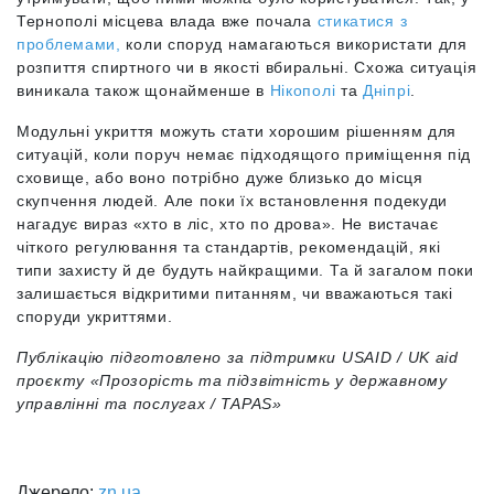
Тернополі місцева влада вже почала
стикатися з
проблемами,
коли споруд намагаються використати для
розпиття спиртного чи в якості вбиральні. Схожа ситуація
виникала також щонайменше в
Нікополі
та
Дніпрі
.
Модульні укриття можуть стати хорошим рішенням для
ситуацій, коли поруч немає підходящого приміщення під
сховище, або воно потрібно дуже близько до місця
скупчення людей. Але поки їх встановлення подекуди
нагадує вираз «хто в ліс, хто по дрова». Не вистачає
чіткого регулювання та стандартів, рекомендацій, які
типи захисту й де будуть найкращими. Та й загалом поки
залишається відкритими питанням, чи вважаються такі
споруди укриттями.
Публікацію підготовлено за підтримки USAID / UK aid
проєкту «Прозорість та підзвітність у державному
управлінні та послугах / TAPAS»
Джерело:
zn.ua