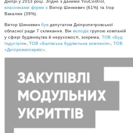
Дніпрі у 2013 році. Згідно з даними YouControl,
власниками фірми є
Віктор Шинкевич (61%) та Ігор
Вакалюк (39%).
Віктор Шинкевич
був
депутатом Дніпропетровської
обласної ради 7 скликання. Він
володіє
групою компаній
у сфері будівництва й нерухомості, зокрема,
ТОВ «Буд
Індустрія
»,
ТОВ «Балівська будівельна компанія»
,
ТОВ
«Дніпрожилсервіс»
.