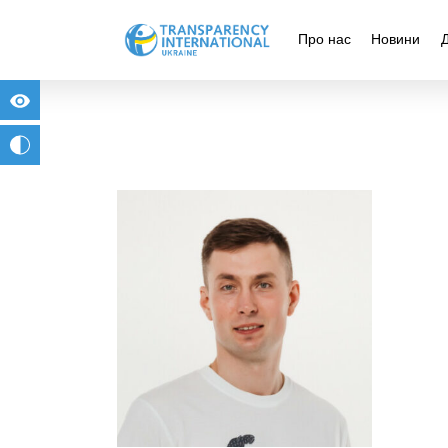
Про нас
Новини
for people with visual impairment
change to b/w