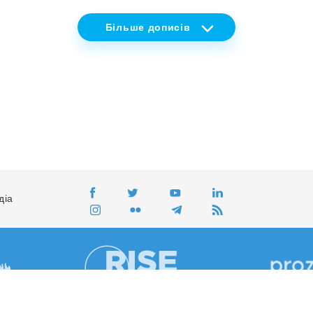
Більше
дописів
діа