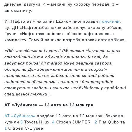
дизельні двигуни, 4 – механічну коробку передач, 3 –
автоматичну.
У «Нафтогазі» на запит Економічної правди
пояснили
,
що ДП «Нафтогазбезпека» забезпечує охорону об’єктів
Групи «Нафтогаз» та інших об’єктів нафтогазового
комплексу. Тому й виникла потреба в таких автомобілях.
«Під час військової агресії РФ значна кількість наших
співробітників та об’єктів опинились у зоні, де
ведуться бойові дії та/або існує реальна загроза
обстрілів. Для збереження життя та здоров’я
працівників, а також забезпечення сталої роботи
нафтогазової системи, виконання безпосередніх
статутних завдань і виникла необхідність у придбанні
спеціальної техніки».
АТ «Лубнигаз» — 12 авто на 12 млн грн
АТ «Лубнигаз»
придбав 12 авто на 12 млн грн. Зокрема
купили
5
Toyota Hilux,
4
Citroen JUMPER,
2
Fiat Qubo та
1
Citroёn C-Elysee.