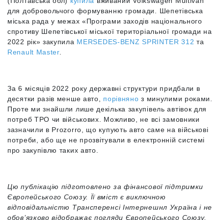
(Полтавська обл)
купила
вживаний Volkswagen Multivan
для добровольчого формуванню громади. Шепетівська
міська рада у межах «Програми заходів національного
спротиву Шепетівської міської територіальної громади на
2022 рік» закупила
MERSEDES-BENZ SPRINTER 312
та
Renault Master
.
За 6 місяців 2022 року державні структури придбали в
десятки разів менше авто,
порівняно
з минулими роками.
Проте ми знайшли лише декілька закупівель автівок для
потреб ТРО чи військових. Можливо, не всі замовники
зазначили в Prozorro, що купують авто саме на військові
потреби, або ще не прозвітували в електронній системі
про закупівлю таких авто.
Цю публікацію підготовлено за фінансової підтримки
Європейського Союзу. Її вміст є виключною
відповідальністю Трансперенсі Інтернешнл Україна і не
обов’язково відображає погляди Європейського Союзу.