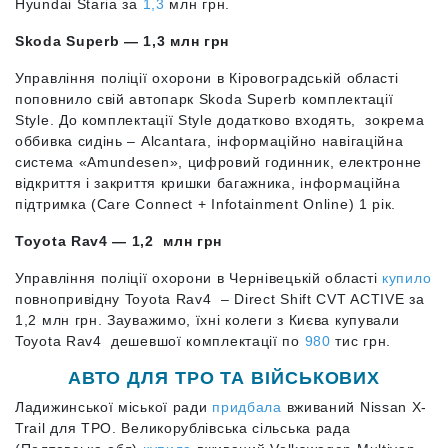
Hyundai Staria за
1,3
млн грн.
Skoda Superb — 1,3 млн грн
Управління поліції охорони в Кіровоградській області
поповнило свій автопарк Skoda Superb комплектації
Style. До комплектації Style додатково входять, зокрема
оббивка сидінь – Alcantara, інформаційно навігаційна
система «Amundesen», цифровий годинник, електронне
відкриття і закриття кришки багажника, інформаційна
підтримка (Care Connect + Infotainment Online) 1 рік.
Toyota Rav4 — 1,2 млн грн
Управління поліції охорони в Чернівецькій області
купило
повнопривідну Toyota Rav4 – Direct Shift CVT ACTIVE за
1,2 млн грн. Зауважимо, їхні колеги з Києва купували
Toyota Rav4 дешевшої комплектації по
980
тис грн.
АВТО ДЛЯ ТРО ТА ВІЙСЬКОВИХ
Ладижинської міської ради
придбала
вживаний Nissan X-
Trail для ТРО. Великорублівська сільська рада