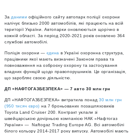
За
даними
офіційного сайту автопарк поліції охорони
налічує близько 2000 автомобілів, які працюють на всій
території України. Автопарки оновлюються щорічно в
кожній області. За період 2020-2021 років оновлено 364
службові автомобілі.
Поліція охорони —
єдина
в Україні охоронна структура,
працівники якої мають визначені Законом права та
повноваження на озброєну охорону та застосування
владних функцій щодо правопорушників. Це організація,
що заробляє своєю діяльністю.
ДП «НАФТОГАЗБЕЗПЕКА» — 7 авто 30 млн грн
ДП «НАФТОГАЗБЕЗПЕКА» витратила понад
30 млн грн
(950 тисяч євро)
на 7 броньованих позашляховиків
Toyota Land Cruiser 200. Контракт уклали зі
швейцарською дочірньою компанією НАК «Нафтогаз
України» — Naftogaz Trading Europe AG. Всі автомобілі
білого кольору 2014-2017 року випуску. Автомобілі мають