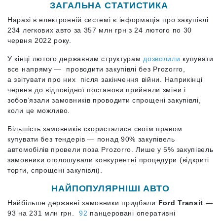
ЗАГАЛЬНА СТАТИСТИКА
Наразі в електронній системі є інформація про закупівлі
234 легкових авто за 357 млн грн з 24 лютого по 30
червня 2022 року.
У кінці лютого державним структурам
дозволили
купувати
все напряму — проводити закупівлі без Prozorro,
а звітувати про них після закінчення війни.
Наприкінці
червня до відповідної постанови прийняли зміни і
зобов’язали замовників проводити спрощені закупівлі,
коли це можливо.
Більшість замовників скористалися своїм правом
купувати без тендерів — понад 90% закупівель
автомобілів провели поза Prozorro. Лише у 5% закупівель
замовники оголошували конкурентні процедури (відкриті
торги, спрощені закупівлі).
НАЙПОПУЛЯРНІШІ АВТО
Найбільше державні замовники придбали
Ford Transit
—
93 на 231 млн грн.
92
панцеровані оперативні