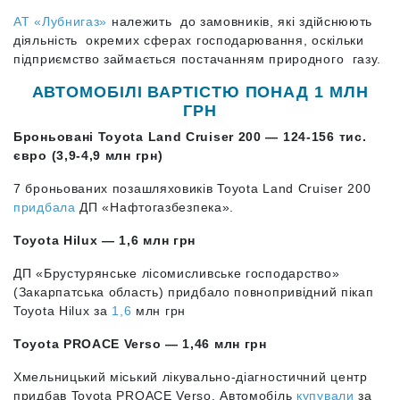
АТ «Лубнигаз»
належить до замовників, які здійснюють
діяльність окремих сферах господарювання, оскільки
підприємство займається постачанням природного газу.
АВТОМОБІЛІ ВАРТІСТЮ ПОНАД 1 МЛН
ГРН
Броньовані Toyota Land Cruiser 200 — 124-156 тис.
євро (3,9-4,9 млн грн)
7 броньованих позашляховиків Toyota Land Cruiser 200
придбала
ДП «Нафтогазбезпека».
Toyota Hilux — 1,6 млн грн
ДП «Брустурянське лісомисливське господарство»
(Закарпатська область) придбало повнопривідний пікап
Toyota Hilux за
1,6
млн грн
Toyota PROACE Verso — 1,46 млн грн
Хмельницький міський лікувально-діагностичний центр
придбав Toyota PROACE Verso. Автомобіль
купували
за