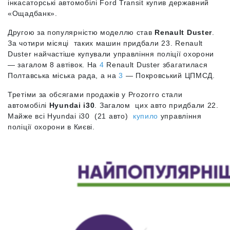
інкасаторські автомобілі Ford Transit купив державний
«Ощадбанк».
Другою за популярністю моделлю став
Renault Duster
.
За чотири місяці таких машин придбали 23. Renault
Duster найчастіше купували управління поліції охорони
— загалом 8 автівок. На
4
Renault Duster збагатилася
Полтавська міська рада, а на
3
— Покровський ЦПМСД.
Третіми за обсягами продажів у Prozorro стали
автомобілі
Hyundai i30
. Загалом цих авто придбали 22.
Майже всі Hyundai i30 (21 авто)
купило
управління
поліції охорони в Києві.