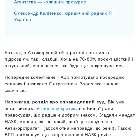
Агентства — колишній прокурор.
Олександр Калітенко, юридичний радник ТІ
Україна
Взагалі, в Антикорупційній стратегії є як сильні
підрозділи, так і слабші. Хоча на 70-80% проєкт місткий і
актуальний, сподіваюся, він буде ще покращуватись.
Попереднє колективне НАЗК приготувало посередню
солянку і називало її стратегією. Зараз все значно
смачніше.
Наприклад,
розділ про справедливий суд.
Він уже
встиг викликати
нищівну критику
від Вищої ради
правосуддя, що радше є добрим знаком. Згадали мандат
НАЗК, мовляв, він не такий, щоб це вказувати в
Антикорстратегії (абсолютна неправда, до речі!). Також
ВРП наголошує, що запропоновані НАЗК речі є