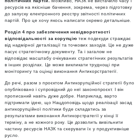
політичних партій.
Можливо, НАЗК не вистачило часу і
ресурсів на якісніше бачення, зокрема, через підготовку
до запуску електронного реєстру звітності політичних
партій. Про це хочу якось написати окремо детальніше.
Розділ 4 про забезпечення невідворотності
відповідальності за корупцію
теж подекуди страждає
від надмірної деталізації та точкових заходів. Це не дуже
пасує стратегічному документу. Та і загалом не
відповідає масштабу очікуваних стратегічних результатів
в інших розділах. Це може викликати труднощі при
моніторингу та оцінці виконання Антикорстратегії.
До речі, разом з проєктом Антикорупційної стратегії було
опубліковано і супровідний до неї законопроєкт. І він
прописаний навіть дуже добре. Наприклад, варто
підтримати ідею, що Нацдоповідь щодо реалізації засад
антикорупційної політики буде складатись за
результатами виконання Антикорстратегії у кінці її
терміну, а не кожного року. Це дозволить вивільнити
частину ресурсів НАЗК та скерувати їх у продуктивніше
русло.