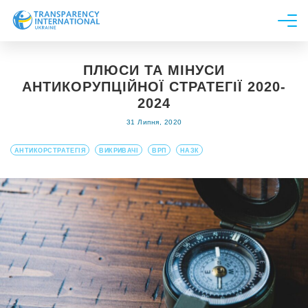
Про нас
ПЛЮСИ ТА МІНУСИ
Новини
АНТИКОРУПЦІЙНОЇ СТРАТЕГІЇ 2020-
Дослідження
2024
31 Липня, 2020
Напрями роботи
Долучитися
АНТИКОРСТРАТЕГІЯ
ВИКРИВАЧІ
ВРП
НАЗК