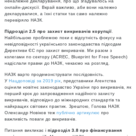
неналежне декларування, про що згадувалось на
онлайн-дискусії. Вкрай важливо, аби вони належно
декларувалися, а їхні статки так само належно
перевіряло НАЗК.
Підрозділ 2.5 про захист викривачів корупції
.
Найбільшою проблемою поки є відсутність фокусу на
невідповідності українського законодавства підходам
Директиви ЄС про захист викривачів. Ми разом з
колегами по сектору (ACREC, Blueprint for Free Speech)
надіслали правки до НАЗК, чекаємо на розгляд.
НАЗК варто продемонструвати послідовність.
У
Нацдоповіді за 2019 рік
, представники Агентства
оцінили новітнє законодавство України про викривачів, як
перший крок до запровадження надійного захисту
викривачів, відповідно до міжнародних стандартів та
найкращих світових практик. Зрештою, Голова НАЗК
Олександр Новіков теж
публічно артикулює
про
важливість поваги до викривачів.
Питання викликає і
підрозділ 3.8 про фінансування