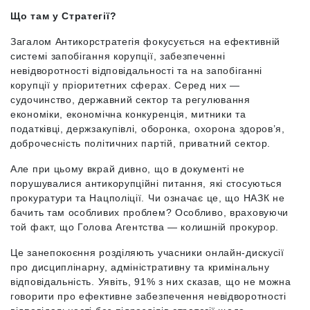
Що там у Стратегії?
Загалом Антикорстратегія фокусується на ефективній
системі запобігання корупції, забезпеченні
невідворотності відповідальності та на запобіганні
корупції у пріоритетних сферах. Серед них —
судочинство, державний сектор та регулювання
економіки, економічна конкуренція, митники та
податківці, держзакупівлі, оборонка, охорона здоров’я,
доброчесність політичних партій, приватний сектор.
Але при цьому вкрай дивно, що в документі не
порушувалися антикорупційні питання, які стосуються
прокуратури та Нацполіції. Чи означає це, що НАЗК не
бачить там особливих проблем? Особливо, враховуючи
той факт, що Голова Агентства — колишній прокурор.
Це занепокоєння розділяють учасники онлайн-дискусії
про дисциплінарну, адміністративну та кримінальну
відповідальність. Уявіть, 91% з них сказав, що не можна
говорити про ефективне забезпечення невідворотності