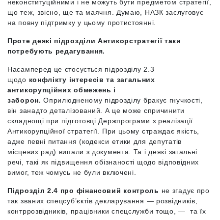
неконституційними і не можуть бути предметом стратегії,
що теж, звісно, ще та маячня. Думаю, НАЗК заслуговує
на повну підтримку у цьому протистоянні.
Проте деякі підрозділи Антикорстратегії таки
потребують редагування.
Насамперед це стосується підрозділу 2.3
щодо
конфлікту інтересів та загальних
антикорупційних обмежень і
заборон.
Оприлюдненому підрозділу бракує гнучкості,
він занадто деталізований. А це може спричинити
складнощі при підготовці Держпрограми з реалізації
Антикорупційної стратегії. При цьому страждає якість,
адже певні питання (кодекси етики для депутатів
місцевих рад) випали з документа. Та і деякі загальні
речі, такі як підвищення обізнаності щодо відповідних
вимог, теж чомусь не були включені.
Підрозділ 2.4 про фінансовий контроль
не згадує про
так званих спецсуб’єктів декларування — розвідників,
контррозвідників, працівники спецслужби тощо, — та їх