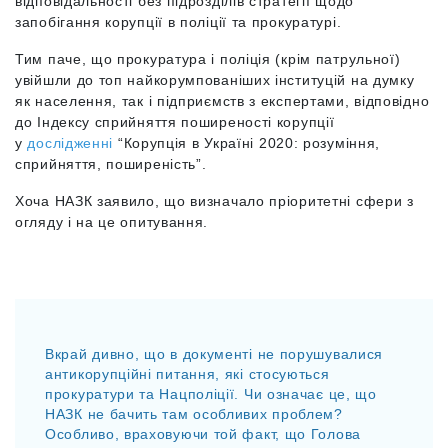
відповідальності без підрозділів стратегії щодо
запобігання корупції в поліції та прокуратурі.
Тим паче, що прокуратура і поліція (крім патрульної)
увійшли до топ найкорумпованіших інституцій на думку
як населення, так і підприємств з експертами, відповідно
до Індексу сприйняття поширеності корупції
у
дослідженні
“Корупція в Україні 2020: розуміння,
сприйняття, поширеність”.
Хоча НАЗК заявило, що визначало пріоритетні сфери з
огляду і на це опитування.
Вкрай дивно, що в документі не порушувалися
антикорупційні питання, які стосуються
прокуратури та Нацполіції. Чи означає це, що
НАЗК не бачить там особливих проблем?
Особливо, враховуючи той факт, що Голова