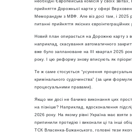
необхідні Європейська комісія у своїх звітах
прийняття Дорожньої карти у сфері Верховенст
Меморандум з МВФ. Але віз досі там, і 2025 
питанні прийняття якісних євроінтеграційних 
Новий план опирається на Дорожню карту з в
наприклад, скасування автоматичного закрит
вже було заплановане на IIІ квартал 2025 ро
року. І цю реформу знову вписують як пріори
Те ж саме стосується “усунення процесуальн
кримінального судочинства” (за цим формул
процесуальними правами).
Якщо ми досі не бачимо виконання цих простро
на пізніше? Наприклад, вдосконалення підслі
2026 року. На якому рівні Україна має взяти 
припинили протидію і виконали ці та інші обі
ТСК Власенка-Бужанського, головні тези яког