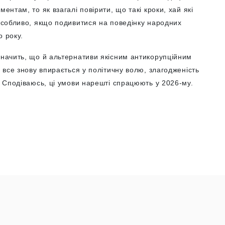
ентам, то як взагалі повірити, що такі кроки, хай які
 Особливо, якщо подивитися на поведінку народних
о року.
значить, що й альтернативи якісним антикорупційним
, все знову впирається у політичну волю, злагодженість
у. Сподіваюсь, ці умови нарешті спрацюють у 2026-му.