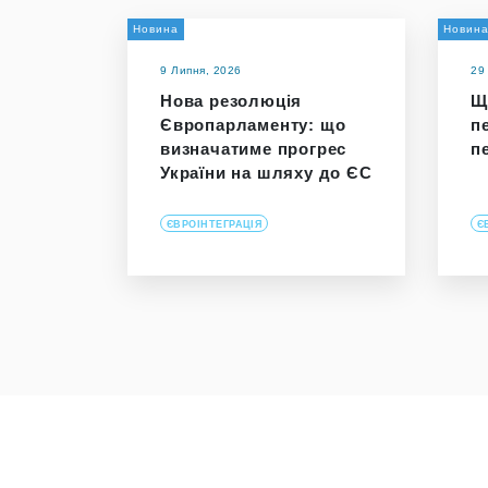
Новина
Новин
9 Липня, 2026
29
Нова резолюція
Щ
Європарламенту: що
п
визначатиме прогрес
п
України на шляху до ЄС
ЄВРОІНТЕГРАЦІЯ
Є