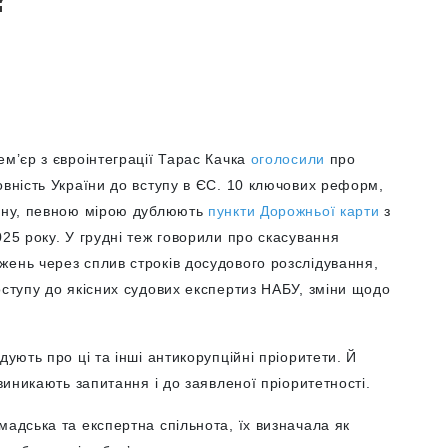
ем’єр з євроінтеграції Тарас Качка
оголосили
про
овність України до вступу в ЄС. 10 ключових реформ,
лану, певною мірою дублюють
пункти Дорожньої карти
з
025 року. У грудні теж говорили про скасування
жень через сплив строків досудового розслідування,
оступу до якісних судових експертиз НАБУ, зміни щодо
дують про ці та інші антикорупційні пріоритети. Й
 виникають запитання і до заявленої пріоритетності.
мадська та експертна спільнота, їх визначала як