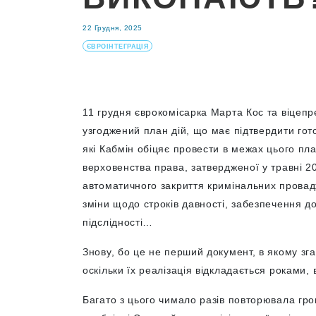
22 Грудня, 2025
ЄВРОІНТЕГРАЦІЯ
11 грудня єврокомісарка Марта Кос та віцепр
узгоджений план дій, що має підтвердити гот
які Кабмін обіцяє провести в межах цього п
верховенства права, затвердженої у травні 2
автоматичного закриття кримінальних провад
зміни щодо строків давності, забезпечення д
підслідності…
Знову, бо це не перший документ, в якому зга
оскільки їх реалізація відкладається роками,
Багато з цього чимало разів повторювала гро