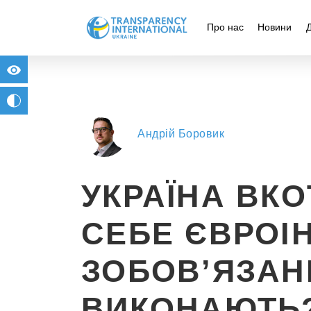
Про нас
Новини
for people with visual impairment
change to b/w
Андрій Боровик
УКРАЇНА ВКО
СЕБЕ ЄВРОІН
ЗОБОВʼЯЗАНН
ВИКОНАЮТЬ