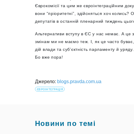
Єврокомісії та цим же євроінтеграційним докум
вони “пріоритетні”, здійсняться хоч колись?
депутатів в останній пленарний тиждень цьог
Альтернативи вступу в ЄС у нас немає. А це 
змінам ми не маємо теж. І, як це часто буває
дій влади та суб’єктність парламенту й уряд
Бо вже пора!
Джерело:
blogs.pravda.com.ua
ЄВРОІНТЕГРАЦІЯ
Новини по темі