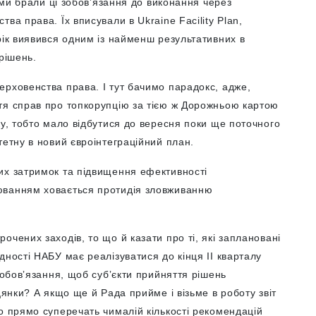
, ми брали ці зобовʼязання до виконання через
ва права. Їх вписували в Ukraine Facility Plan,
рік виявився одним із найменш результативних в
рішень.
ерховенства права. І тут бачимо парадокс, адже,
тя справ про топкорупцію за тією ж Дорожньою картою
ку, тобто мало відбутися до вересня поки ще поточного
тетну в новий євроінтеграційний план.
их затримок та підвищення ефективності
юванням ховається протидія зловживанню
чених заходів, то що й казати про ті, які заплановані
дності НАБУ має реалізуватися до кінця II кварталу
зобовʼязання, щоб субʼєкти прийняття рішень
цянки? А якщо ще й Рада прийме і візьме в роботу звіт
о прямо суперечать чималій кількості рекомендацій