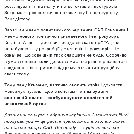
Ми стали свідками хмари спроб вплинути на “цікаві”
розслідування, натиснути на детективів і прокурорів.
Зокрема через політично призначену Генпрокурорку
Венедіктову.
Зараз ми маємо повноважного керівника САП Клименка і
маємо нового політично призначеного Генпрокурора
Костіна. А ще — десятки посадовців категорії “А”, які
перебувають “у розробці” детективів і прокурорів. Це
означає, що зовнішній тиск слабшати не буде. Особливо
в умовах війни, коли держава має гостріші першочергові
завдання, ніж сприяти і підтримувати антикорупційну
екосистему.
Тому пану Клименку важливо очолити стрім і докласти
максимум зусиль, щоб з колегами
мінімізувати
зовнішній вплив і розбудовувати аполітичний
незалежний орган.
Дворічний конкурс з обрання керівника Антикорупційної
прокуратури — це радше прелюдія до того, що очікує
на нового лідера САП. Попереду — суцільні виклики.
Завершити розпочаті розслідування і довести до