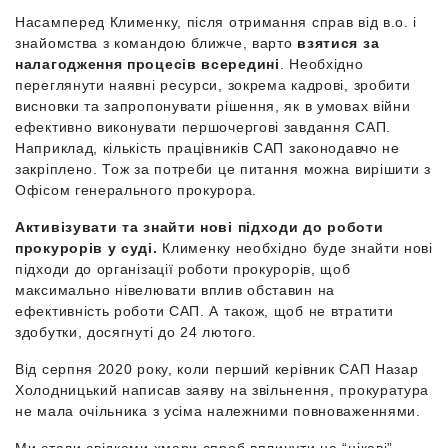
Насамперед Клименку, після отримання справ від в.о. і
знайомства з командою ближче, варто
взятися за
налагодження процесів всередині
. Необхідно
переглянути наявні ресурси, зокрема кадрові, зробити
висновки та запропонувати рішення, як в умовах війни
ефективно виконувати першочергові завдання САП.
Наприклад, кількість працівників САП законодавчо не
закріплено. Тож за потреби це питання можна вирішити з
Офісом генерального прокурора.
Активізувати та знайти нові підходи до роботи
прокурорів у суді.
Клименку необхідно буде знайти нові
підходи до організації роботи прокурорів, щоб
максимально нівелювати вплив обставин на
ефективність роботи САП. А також, щоб не втратити
здобутки, досягнуті до 24 лютого.
Від серпня 2020 року, коли перший керівник САП Назар
Холодницький написав заяву на звільнення, прокуратура
не мала очільника з усіма належними повноваженнями.