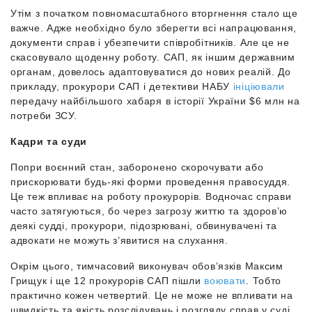
Утім з початком повномасштабного вторгнення стало ще
важче. Адже необхідно було зберегти всі напрацювання,
документи справ і убезпечити співробітників. Але це не
скасовувало щоденну роботу. САП, як іншим державним
органам, довелось адаптовуватися до нових реалій. До
прикладу, прокурори САП і детективи НАБУ
ініціювали
передачу найбільшого хабаря в історії України $6 млн на
потреби ЗСУ.
Кадри та суди
Попри воєнний стан, заборонено скорочувати або
прискорювати будь-які форми проведення правосуддя.
Це теж впливає на роботу прокурорів. Водночас справи
часто затягуються, бо через загрозу життю та здоров’ю
деякі судді, прокурори, підозрювані, обвинувачені та
адвокати не можуть з’явитися на слухання.
Окрім цього, тимчасовий виконувач обов’язків Максим
Грищук і ще 12 прокурорів САП пішли
воювати
. Тобто
практично кожен четвертий. Це не може не впливати на
швидкість та якість розслідувань і розгляду справ у суді.