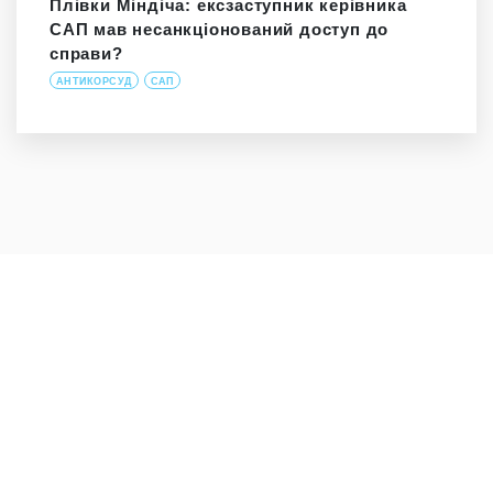
Плівки Міндіча: ексзаступник керівника
САП мав несанкціонований доступ до
справи?
АНТИКОРСУД
САП