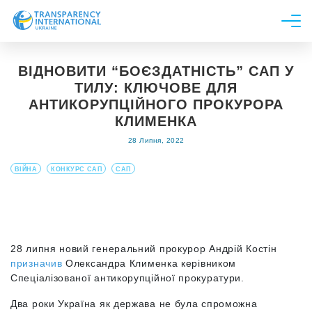
Про нас
ВІДНОВИТИ “БОЄЗДАТНІСТЬ” САП У
Новини
ТИЛУ: КЛЮЧОВЕ ДЛЯ
Дослідження
АНТИКОРУПЦІЙНОГО ПРОКУРОРА
КЛИМЕНКА
Напрями роботи
28 Липня, 2022
Долучитися
ВІЙНА
КОНКУРС САП
САП
28 липня новий генеральний прокурор Андрій Костін
призначив
Олександра Клименка керівником
Спеціалізованої антикорупційної прокуратури.
Два роки Україна як держава не була спроможна