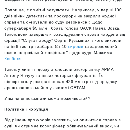
Попри це, є помітні результати. Наприклад, у перші 100
днів війни детективи та прокурори не закрили жодної
справи та скерували до суду резонансні: щодо
суперхабаря $5 млн і брата голови ОАСК Павла Вовка.
Також вони завершили розслідування справи нардепа від
фракції “Слуга народу” Сергія Кузьміних, якого викрили
на 558 тис. грн хабаря. Є і 10
вироків
та задоволений
позов по цивільній конфіскації щодо судді Максима
Ковбеля
.
Також у липні підозру оголосили екскерівнику АРМА
Антону Янчуку та інших чотирьох фігурантів. Їх
підозрюють у розтраті понад 426 млн грн від продажу
арештованого майна у системі СЕТАМ.
Утім чи ці показники межа можливостей?
Політика і корупція
Від рішень прокурорів залежить, чи опиниться справа в
суді, чи отримає корупціонер обвинувальний вирок, чи