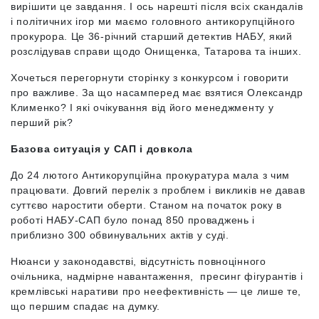
вирішити це завдання. І ось нарешті після всіх скандалів
і політичних ігор ми маємо головного антикорупційного
прокурора. Це 36-річний старший детектив НАБУ, який
розслідував справи щодо Онищенка, Татарова та інших.
Хочеться перегорнути сторінку з конкурсом і говорити
про важливе. За що насамперед має взятися Олександр
Клименко? І які очікування від його менеджменту у
перший рік?
Базова ситуація у САП і довкола
До 24 лютого Антикорупційна прокуратура мала з чим
працювати. Довгий перелік з проблем і викликів не давав
суттєво наростити оберти. Станом на початок року в
роботі НАБУ-САП було понад 850 проваджень і
приблизно 300 обвинувальних актів у суді.
Нюанси у законодавстві, відсутність повноцінного
очільника, надмірне навантаження, пресинг фігурантів і
кремлівські наративи про неефективність — це лише те,
що першим спадає на думку.