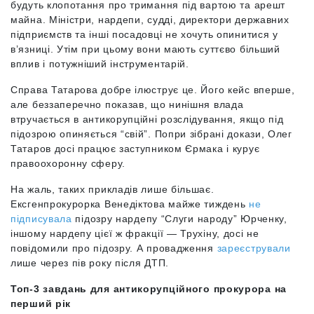
будуть клопотання про тримання під вартою та арешт
майна. Міністри, нардепи, судді, директори державних
підприємств та інші посадовці не хочуть опинитися у
в’язниці. Утім при цьому вони мають суттєво більший
вплив і потужніший інструментарій.
Справа Татарова добре ілюструє це. Його кейс вперше,
але беззаперечно показав, що нинішня влада
втручається в антикорупційні розслідування, якщо під
підозрою опиняється “свій”. Попри зібрані докази, Олег
Татаров досі працює заступником Єрмака і курує
правоохоронну сферу.
На жаль, таких прикладів лише більшає.
Ексгенпрокурорка Венедіктова майже тиждень
не
підписувала
підозру нардепу “Слуги народу” Юрченку,
іншому нардепу цієї ж фракції — Трухіну, досі не
повідомили про підозру. А провадження
зареєстрували
лише через пів року після ДТП.
Топ-3 завдань для антикорупційного прокурора на
перший рік