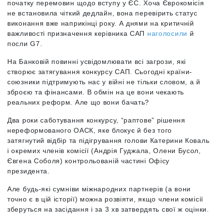
початку перемовин щодо вступу у ЄС. Хоча Єврокомісія
не встановила чіткий дедлайн, вона перевірить статус
виконання вже наприкінці року. А днями на критичній
важливості призначення керівника САП
наголосили
й
посли G7.
На Банковій повинні усвідомлювати всі загрози, які
створює затягування конкурсу САП. Сьогодні країни-
союзники підтримують нас у війні не тільки словом, а й
зброєю та фінансами. В обмін на це вони чекають
реальних реформ. Але що вони бачать?
Два роки саботування конкурсу, “раптове” рішення
нереформованого ОАСК, яке блокує й без того
затягнутий відбір та підігрування голови Катерини Коваль
і окремих членів комісії (Андрія Гуджала, Олени Бусол,
Євгена Соболя) контрольованій частині Офісу
президента.
Але будь-які сумніви міжнародних партнерів (а вони
точно є в цій історії) можна розвіяти, якщо члени комісії
зберуться на засідання і за 3 хв затвердять свої ж оцінки.