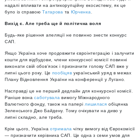
надалі впливати на антикорупційну екосистему, як це
було із справою
Татарова
та
Юрченка
.
Вихід є. Але треба ще й політична воля
Будь-яке рішення апеляції не повинно знести конкурс
САП.
Якщо Україна хоче продовжити євроінтеграцію і залучити
кошти для відбудови, члени конкурсної комісії повинні
виконати свій обов’язок і призначити голову САП вже у
липні цього року. Це
пообіцяв
український уряд в межах
Плану Відновлення України на конференції у Лугано.
Насправді це не перший дедлайн для конкурсної комісії.
Раніше вона
саботувала
вимогу Міжнародного
Валютного фонду, також на папері
лишилася
обіцянка
Зеленського Джо Байдену. Тому очікувати на диво у
липні складно, але треба.
Крім цього, Україна
отримала
чітку вимогу від Єврокомісії
— призначити керівника САП. Це одна з семи умов для