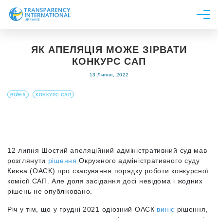
Про нас
ЯК АПЕЛЯЦІЯ МОЖЕ ЗІРВАТИ
Новини
КОНКУРС САП
Дослідження
13 Липня, 2022
Напрями роботи
ВІЙНА
КОНКУРС САП
Долучитися
12 липня Шостий апеляційний адміністративний суд мав
розглянути
рішення
Окружного адміністративного суду
Києва (ОАСК) про скасування порядку роботи конкурсної
комісії САП. Але доля засідання досі невідома і жодних
рішень не опубліковано.
Річ у тім, що у грудні 2021 одіозний ОАСК
виніс
рішення,