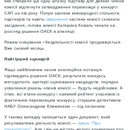
яке створило ще одну штучну підставу для деяких членів
комісії відтягнути затвердження переможця у конкурсі
САП на пів року. Попри заклики міжнародної спільноти,
партнерів та навіть
звернення
частини комісії
скликати
засідання, голова комісії Катерина Коваль чекала на
розгляд рішення ОАСК в апеляції.
Режим очікування і бездіяльності комісії продовжується.
Вже сьомий місяць.
Найгірший сценарій
Якщо найближчим часом апеляційна інстанція
підтвердить рішення ОАСК, результати конкурсу,
методологія, критерії оцінювання кандидатів, порядок
ухвалення рішень членів комісії — будуть недійсними. А
отже, всі етапи конкурсу і наявний рейтинг учасників із
фактичним переможцем конкурсу, старшим детективом
НАБУ Олександром Клименком — під питанням.
У такому випадку залишиться один документ, який
регулюватиме діяльність комісії —
закон “Про
прокуратуру”
. Але і він не містить жодної конкретики про