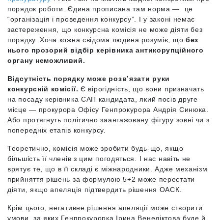
порядок роботи. Єдина прописана там норма — це
“організація і проведення конкурсу”.
І у законі немає
застереження, що конкурсна комісія не може діяти без
порядку. Хоча кожна свідома людина розуміє, що
без
нього прозорий відбір керівника антикорупційного
органу неможливий.
Відсутність порядку може розв’язати руки
конкурсній комісії.
Є вірогідність, що вони призначать
на посаду керівника САП кандидата, який посів друге
місце — прокурора Офісу Генпрокурора Андрія Синюка.
Або протягнуть політично заангажовану фігуру зовні чи з
попередніх етапів конкурсу.
Теоретично, комісія може зробити будь-що, якщо
більшість її членів з цим погодяться. І нас навіть не
врятує те, що в її складі є міжнародники. Адже механізм
прийняття рішень за формулою 5+2 може перестати
діяти, якщо апеляція підтвердить рішення ОАСК.
Крім цього, негативне рішення апеляції може створити
умови, за яких Генпрокурорка Ірина Венедіктова буде й