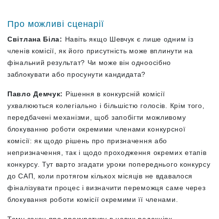
Про можливі сценарії
Світлана Біла:
Навіть якщо Шевчук є лише одним із
членів комісії, як його присутність може вплинути на
фінальний результат? Чи може він одноосібно
заблокувати або просунути кандидата?
Павло Демчук:
Рішення в конкурсній комісії
ухвалюються колегіально і більшістю голосів. Крім того,
передбачені механізми, щоб запобігти можливому
блокуванню роботи окремими членами конкурсної
комісії: як щодо рішень про призначення або
непризначення, так і щодо проходження окремих етапів
конкурсу. Тут варто згадати уроки попереднього конкурсу
до САП, коли протягом кількох місяців не вдавалося
фіналізувати процес і визначити переможця саме через
блокування роботи комісії окремими її членами.
Тому закон про прокуратуру в нових редакціях