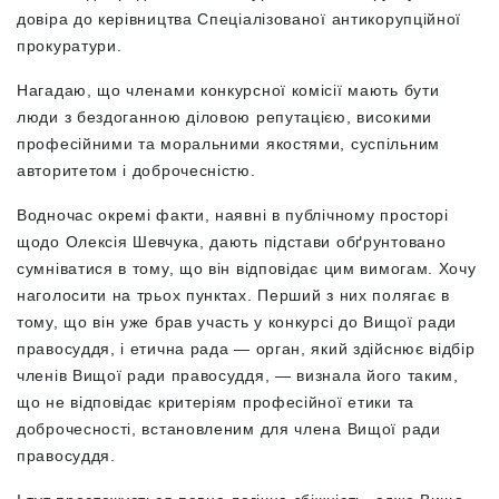
довіра до керівництва Спеціалізованої антикорупційної
прокуратури.
Нагадаю, що членами конкурсної комісії мають бути
люди з бездоганною діловою репутацією, високими
професійними та моральними якостями, суспільним
авторитетом і доброчесністю.
Водночас окремі факти, наявні в публічному просторі
щодо Олексія Шевчука, дають підстави обґрунтовано
сумніватися в тому, що він відповідає цим вимогам. Хочу
наголосити на трьох пунктах. Перший з них полягає в
тому, що він уже брав участь у конкурсі до Вищої ради
правосуддя, і етична рада — орган, який здійснює відбір
членів Вищої ради правосуддя, — визнала його таким,
що не відповідає критеріям професійної етики та
доброчесності, встановленим для члена Вищої ради
правосуддя.