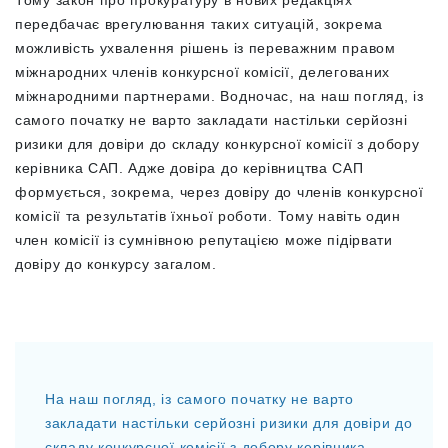
передбачає врегулювання таких ситуацій, зокрема
можливість ухвалення рішень із переважним правом
міжнародних членів конкурсної комісії, делегованих
міжнародними партнерами. Водночас, на наш погляд, із
самого початку не варто закладати настільки серйозні
ризики для довіри до складу конкурсної комісії з добору
керівника САП. Адже довіра до керівництва САП
формується, зокрема, через довіру до членів конкурсної
комісії та результатів їхньої роботи. Тому навіть один
член комісії із сумнівною репутацією може підірвати
довіру до конкурсу загалом.
На наш погляд, із самого початку не варто
закладати настільки серйозні ризики для довіри до
складу конкурсної комісії з добору керівника.