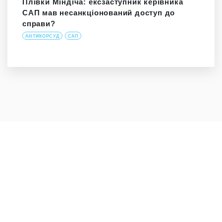
Плівки Міндіча: ексзаступник керівника
САП мав несанкціонований доступ до
справи?
АНТИКОРСУД
САП