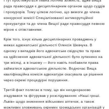
І тут простежується певна логічна збіжність, адже Вища
рада правосуддя є дисциплінарним органом щодо суддів
і прокурорів. Тому цілком логічно, що вимоги до члена
конкурсної комісії Спеціалізованої антикорупційної
прокуратури та до члена Вищої ради правосуддя певною
мірою є співставними.
Крім того, існує кілька дисциплінарних проваджень у
межах адвокатської діяльності Олексія Шевчука. В
одному з випадків його адвокатське свідоцтво та право
на здійснення адвокатської діяльності було зупинено на
три місяці, а в іншому — його навіть позбавили права
займатися адвокатською діяльністю. Водночас Вища
кваліфікаційна комісія адвокатури скасувала це рішення
через окремі процедурні порушення.
Третій факт полягає в тому, що він неодноразово
згадувався та фігурував у розслідуваннях «Наші гроші.
Львів» щодо зникнення військових аптечок, а також
можливих зловживань окремих громадських організацій у