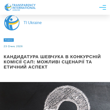
Про нас
TI Ukraine
Новини
Дослідження
Новина
Напрями роботи
23 Січня, 2026
Долучитися
КАНДИДАТУРА ШЕВЧУКА В КОНКУРСНІЙ
КОМІСІЇ САП: МОЖЛИВІ СЦЕНАРІЇ ТА
ЕТИЧНИЙ АСПЕКТ