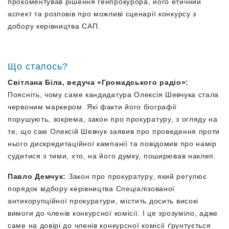
прокоментував рішення генпрокурора, його етичний
аспект та розповів про можливі сценарії конкурсу з
добору керівництва САП.
Що сталось?
Світлана Біла, ведуча «Громадського радіо»:
Поясніть, чому саме кандидатура Олексія Шевчука стала
червоним маркером. Які факти його біографії
порушують, зокрема, закон про прокуратуру, з огляду на
те, що сам Олексій Шевчук заявив про проведення проти
нього дискредитаційної кампанії та повідомив про намір
судитися з тими, хто, на його думку, поширював наклеп.
Павло Демчук:
Закон про прокуратуру, який регулює
порядок відбору керівництва Спеціалізованої
антикорупційної прокуратури, містить досить високі
вимоги до членів конкурсної комісії. І це зрозуміло, адже
саме на довірі до членів конкурсної комісії ґрунтується