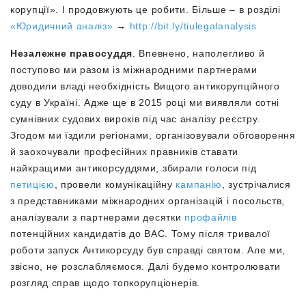
корупції». І продовжують це робити. Більше – в розділі
«Юридичний аналіз»
→
http://bit.ly/tiulegalanalysis
Незалежне правосуддя
. Впевнено, наполегливо й
поступово ми разом із міжнародними партнерами
доводили владі необхідність Вищого антикорупційного
суду в Україні. Адже ще в 2015 році ми виявляли сотні
сумнівних судових вироків під час аналізу реєстру.
Згодом ми їздили регіонами, організовували обговорення
й заохочували професійних правників ставати
найкращими антикорсуддями, збирали голоси під
петицією
, провели комунікаційну
кампанію
, зустрічалися
з представниками міжнародних організацій і посольств,
аналізували з партнерами десятки
профайлів
потенційних кандидатів до ВАС. Тому після тривалої
роботи запуск Антикорсуду був справді святом. Але ми,
звісно, не розслабляємося. Далі будемо контролювати
розгляд справ щодо топкорупціонерів.