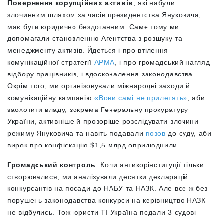
Повернення корупційних активів
, які набули
злочинним шляхом за часів президентства Януковича,
має бути юридично бездоганним. Саме тому ми
допомагали становленню Агентства з розшуку та
менеджменту активів. Йдеться і про втілення
комунікаційної стратегії
АРМА
, і про громадський нагляд
відбору працівників, і вдосконалення законодавства.
Окрім того, ми організовували міжнародні заходи й
комунікаційну кампанію
«Вони самі не прилетять»
, аби
заохотити владу, зокрема Генеральну прокуратуру
України, активніше й прозоріше розслідувати злочини
режиму Януковича та навіть подавали
позов
до суду, аби
вирок про конфіскацію $1,5 млрд оприлюднили.
Громадський контроль
. Коли антикорінституції тільки
створювалися, ми аналізували десятки декларацій
конкурсантів на посади до НАБУ та НАЗК. Але все ж без
порушень законодавства конкурси на керівництво НАЗК
не відбулись. Тож юристи ТІ Україна подали 3 судові