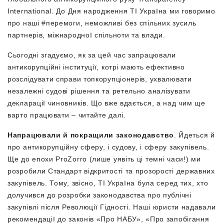
International. До Дня народження ТІ Україна ми говоримо
про наші #перемоги, неможливі без спільних зусиль
партнерів, міжнародної спільноти та влади.
Сьогодні згадуємо, як за цей час запрацювали
антикорупційні інституції, котрі мають ефективно
розслідувати справи топкорупціонерів, ухвалювати
незалежні судові рішення та ретельно аналізувати
декларації чиновників. Що вже вдається, а над чим ще
варто працювати – читайте далі.
Напрацювали й покращили законодавство
. Йдеться й
про антикорупційну сферу, і судову, і сферу закупівель.
Ще до епохи ProZorro (лише уявіть ці темні часи!) ми
розробили Стандарт відкритості та прозорості державних
закупівель. Тому, звісно, ТІ Україна була серед тих, хто
долучився до розробки законодавства про публічні
закупівлі після Революції Гідності. Наші юристи надавали
рекомендації до законів «Про НАБУ», «Про запобігання