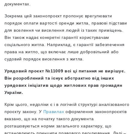
документах.
Зокрема цей законопроєкт пропонує врегулювати
порядок оплати вартості оренди житла, правові підстави
для вселення чи виселення людей із таких приміщень.
Він також надає конкретні гарантії користувачам
соціального житла. Наприклад, є гарантії забезпечення
права на житло, що включає лише добровільний або
судовий порядок виселення з житла.
Урядовий проєкт №11009 всі ці питання не вирішує.
Він розроблений та існує абстрактно від інших
урядових ініціатив щодо житлових прав громадян
України.
Крім цього, недоліки є і в логічній структурі аналізованого
проєкту закону. У
Правилах
оформлення законопроєктів
вказано, що на початку такого документа
розташовуються норми загального характеру, що
встановлюють принципи правового регулювання. Далі –