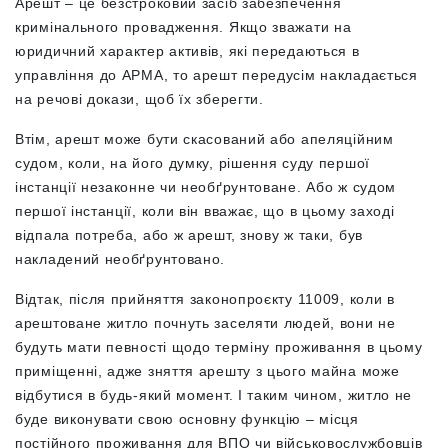
Арешт – це безстроковий засіб забезпечення
кримінального провадження. Якщо зважати на
юридичний характер активів, які передаються в
управління до АРМА, то арешт передусім накладається
на речові докази, щоб їх зберегти.
Втім, арешт може бути скасований або апеляційним
судом, коли, на його думку, рішення суду першої
інстанції незаконне чи необґрунтоване. Або ж судом
першої інстанції, коли він вважає, що в цьому заході
відпала потреба, або ж арешт, знову ж таки, був
накладений необґрунтовано.
Відтак, після прийняття законопроєкту 11009, коли в
арештоване житло почнуть заселяти людей, вони не
будуть мати певності щодо терміну проживання в цьому
приміщенні, адже зняття арешту з цього майна може
відбутися в будь-який момент. І таким чином, житло не
буде виконувати свою основну функцію – місця
постійного проживання для ВПО чи військовослужбовців