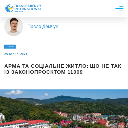
Про нас
Павло Демчук
Новини
Дослідження
Новини
Напрями роботи
25 Квітня, 2024
Долучитися
АРМА ТА СОЦІАЛЬНЕ ЖИТЛО: ЩО НЕ ТАК
ІЗ ЗАКОНОПРОЄКТОМ 11009