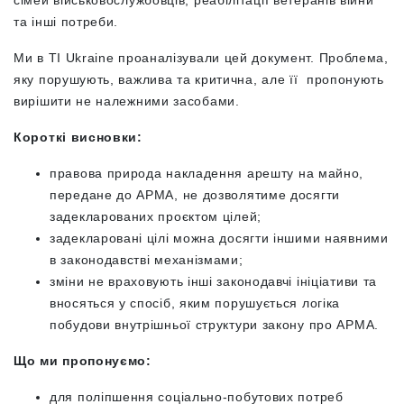
сімей військовослужбовців, реабілітації ветеранів війни
та інші потреби.
Ми в TI Ukraine проаналізували цей документ. Проблема,
яку порушують, важлива та критична, але її пропонують
вирішити не належними засобами.
Короткі висновки:
правова природа накладення арешту на майно,
передане до АРМА, не дозволятиме досягти
задекларованих проєктом цілей;
задекларовані цілі можна досягти іншими наявними
в законодавстві механізмами;
зміни не враховують інші законодавчі ініціативи та
вносяться у спосіб, яким порушується логіка
побудови внутрішньої структури закону про АРМА.
Що ми пропонуємо:
для поліпшення соціально-побутових потреб