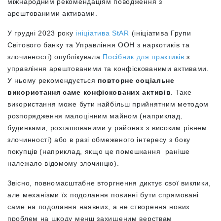
міжнародним рекомендаціям поводження з
арештованими активами.
У грудні 2023 року
ініціатива StAR
(ініціатива Групи
Світового банку та Управління ООН з наркотиків та
злочинності) опублікувала
Посібник для практиків
з
управління арештованими та конфіскованими активами.
У ньому рекомендується
повторне соціальне
використання саме конфіскованих активів
. Таке
використання може бути найбільш прийнятним методом
розпорядження малоцінним майном (наприклад,
будинками, розташованими у районах з високим рівнем
злочинності) або в разі обмеженого інтересу з боку
покупців (наприклад, якщо це помешкання раніше
належало відомому злочинцю).
Звісно, повномасштабне вторгнення диктує свої виклики,
але механізми їх подолання повинні бути спрямовані
саме на подолання наявних, а не створення нових
проблем на шкоду менш захищеним верствам