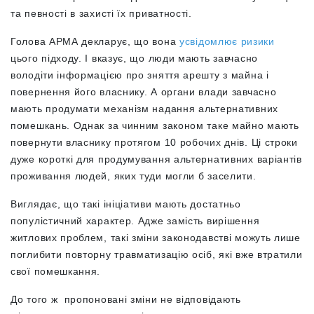
та певності в захисті їх приватності.
Голова АРМА декларує, що вона
усвідомлює ризики
цього підходу. І вказує, що люди мають завчасно
володіти інформацією про зняття арешту з майна і
повернення його власнику. А органи влади завчасно
мають продумати механізм надання альтернативних
помешкань. Однак за чинним законом таке майно мають
повернути власнику протягом 10 робочих днів. Ці строки
дуже короткі для продумування альтернативних варіантів
проживання людей, яких туди могли б заселити.
Виглядає, що такі ініціативи мають достатньо
популістичний характер. Адже замість вирішення
житлових проблем, такі зміни законодавстві можуть лише
поглибити повторну травматизацію осіб, які вже втратили
свої помешкання.
До того ж пропоновані зміни не відповідають