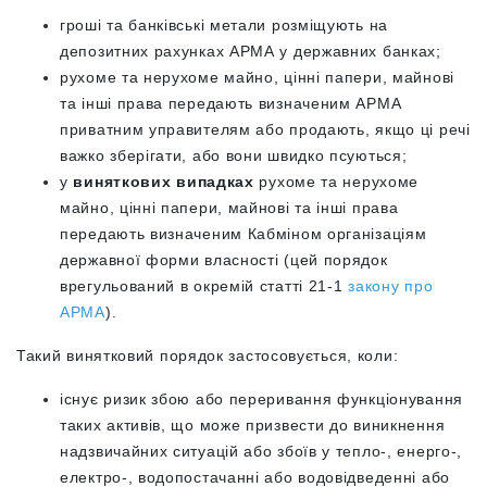
гроші та банківські метали розміщують на
депозитних рахунках АРМА у державних банках;
рухоме та нерухоме майно, цінні папери, майнові
та інші права передають визначеним АРМА
приватним управителям або продають, якщо ці речі
важко зберігати, або вони швидко псуються;
у
виняткових випадках
рухоме та нерухоме
майно, цінні папери, майнові та інші права
передають визначеним Кабміном організаціям
державної форми власності (цей порядок
врегульований в окремій статті 21-1
закону про
АРМА
).
Такий винятковий порядок застосовується, коли:
існує ризик збою або переривання функціонування
таких активів, що може призвести до виникнення
надзвичайних ситуацій або збоїв у тепло-, енерго-,
електро-, водопостачанні або водовідведенні або