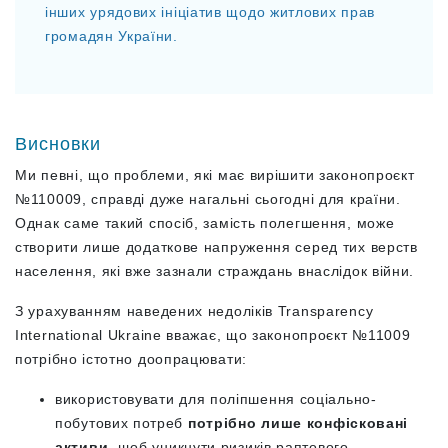
інших урядових ініціатив щодо житлових прав
громадян України.
Висновки
Ми певні, що проблеми, які має вирішити законопроєкт
№110009, справді дуже нагальні сьогодні для країни.
Однак саме такий спосіб, замість полегшення, може
створити лише додаткове напруження серед тих верств
населення, які вже зазнали страждань внаслідок війни.
З урахуванням наведених недоліків Transparency
International Ukraine вважає, що законопроєкт №11009
потрібно істотно доопрацювати:
використовувати для поліпшення соціально-
побутових потреб
потрібно лише конфісковані
активи
, щоб уникнути ризиків раптового