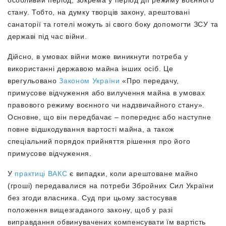
особливий період, зокрема у період дії режиму воєнного
стану. Тобто, на думку творців закону, арештовані
санаторії та готелі можуть зі свого боку допомогти ЗСУ та
державі під час війни.
Дійсно, в умовах війни може виникнути потреба у
використанні державою майна інших осіб. Це
врегульовано
Законом України
«Про передачу,
примусове відчуження або вилучення майна в умовах
правового режиму воєнного чи надзвичайного стану».
Основне, що він передбачає – попереднє або наступне
повне відшкодування вартості майна, а також
спеціальний порядок прийняття рішення про його
примусове відчуження.
У
практиці ВАКС
є випадки, коли арештоване майно
(гроші) передавалися на потреби Збройних Сил України
без згоди власника. Суд при цьому застосував
положення вищезгаданого закону, щоб у разі
виправдання обвинувачених компенсувати їм вартість