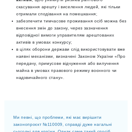
скасування арешту і виселення людей, які тільки
отримали сподівання на помешкання;
забезпечити тимчасове проживання осіб можна без
внесення змін до закону, через зазначення
відповідної вимоги управителям арештованих
активів в умовах конкурсу;
в цілях оборони держави слід використовувати вже
наявні механізми, визначені Законом України «Про
передачу, примусове відчуження або вилучення
майна в умовах правового режиму воєнного чи
надзвичайного стану».
Ми певні, що проблеми, які має вирішити
законопроєкт №110009, справді дуже нагальні
сьогодні для країни. Однак саме такий спосіб,