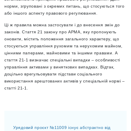
норми, згруповані з окремих питань, що стосуються того
або іншого аспекту правового регулювання.
Ці ж правила можна застосувати і до внесення змін до
законів. Стаття 21 закону про АРМА, яку пропонують
оновити, містить положення загального характеру, що
стосуються управління рухомим та нерухомим майном,
цінними паперами, майновими та іншими правами. А
стаття 21-1 визначає спеціальні випадки – особливості
управління активами у виняткових випадках. Відтак,
доцільно врегульовувати підстави соціального
використання арештованих активів у спеціальній нормі –
статті 21-1.
Урядовий проєкт №11009 існує абстрактно від