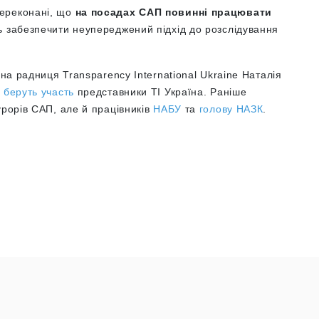
переконані, що
на посадах САП повинні працювати
ть забезпечити неупереджений підхід до розслідування
чна радниця Transparency International Ukraine Наталія
у
беруть участь
представники ТІ Україна. Раніше
рорів САП, але й працівників
НАБУ
та
голову НАЗК
.