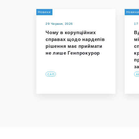
Новини
Новин
29 Червня, 2026
17
Чому в корупційних
В
справах щодо нардепів
м
рішення має приймати
с
не лише Генпрокурор
к
п
з
САП
А