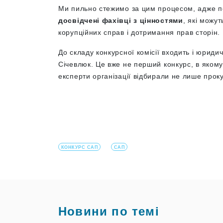
Ми пильно стежимо за цим процесом, адже 
досвідчені фахівці з цінностям
и
, які можу
корупційних справ і дотримання прав сторін.
До складу конкурсної комісії входить і юриди
Січевлюк. Це вже не перший конкурс, в яком
експерти організації відбирали не лише проку
КОНКУРС САП
САП
Новини по темі