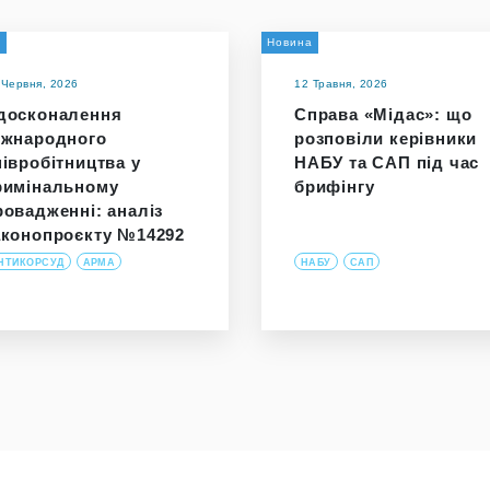
и
Новина
 Червня, 2026
12 Травня, 2026
досконалення
Справа «Мідас»: що
іжнародного
розповіли керівники
півробітництва у
НАБУ та САП під час
римінальному
брифінгу
ровадженні: аналіз
аконопроєкту №14292
НТИКОРСУД
АРМА
НАБУ
САП