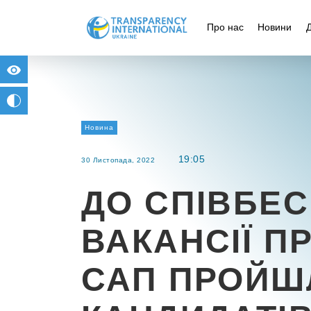
Про нас
Новини
for people with visual impairment
change to b/w
Новина
19:05
30 Листопада, 2022
ДО СПІВБЕС
ВАКАНСІЇ П
САП ПРОЙШ