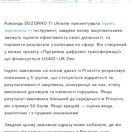
Команда DOZORRO TI Ukraine презентувала
Індекс
замовника
— інструмент, завдяки якому закупівельники
зможуть оцінити ефективність своєї діяльності та
порівняти результати з колегами по сфері. Він створений
у межах проєкту «Підтримка цифрової трансформації»,
що фінансується USAID і UK Dev.
Індекс замовника на основі даних із Prozorro розраховує
показники у 5 групах, що стосуються відкритості та
результативності закупівель, конкуренції на них, етапу
виконання договорів та наявності порушень. Якщо
результат замовника близький до середнього в Prozorro,
він отримує 50 балів. Якщо кращий — оцінка вища,
аналогічно і з гіршими значеннями.
Завдяки цьому замовник одразу може побачити, де він
відстає від середнього показника в Prozorro, а де