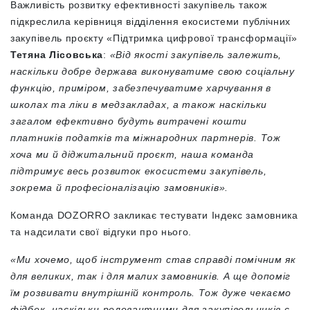
Важливість розвитку ефективності закупівель також
підкреслила керівниця відділення екосистеми публічних
закупівель проєкту «Підтримка цифрової трансформації»
Тетяна Лісовська
:
«Від якості закупівель залежить,
наскільки добре держава виконуватиме свою соціальну
функцію, приміром, забезпечуватиме харчування в
школах та ліки в медзакладах, а також наскільки
загалом ефективно будуть витрачені кошти
платників податків та міжнародних партнерів. Тож
хоча ми й діджитальний проєкт, наша команда
підтримує весь розвиток екосистеми закупівель,
зокрема й професіоналізацію замовників».
Команда DOZORRO закликає тестувати Індекс замовника
та надсилати свої відгуки про нього.
«Ми хочемо, щоб інструмент став справді помічним як
для великих, так і для малих замовників. А ще допоміг
їм розвивати внутрішній контроль. Тож дуже чекаємо
фідбек, наскільки релевантними для закупівельників є