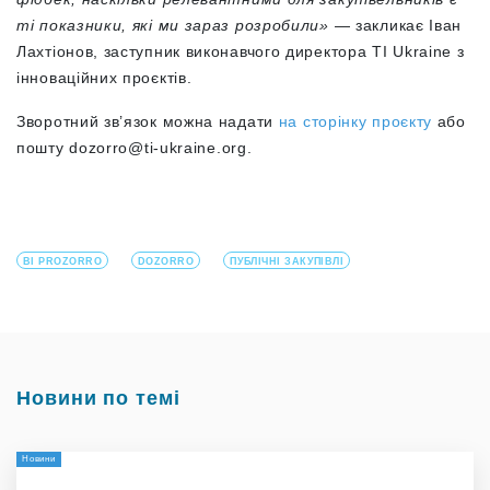
ті показники, які ми зараз розробили»
— закликає Іван
Лахтіонов, заступник виконавчого директора TI Ukraine з
інноваційних проєктів.
Зворотний зв’язок можна надати
на сторінку проєкту
або
пошту
dozorro@ti-ukraine.org
.
BI PROZORRO
DOZORRO
ПУБЛІЧНІ ЗАКУПІВЛІ
Новини по темі
Новини