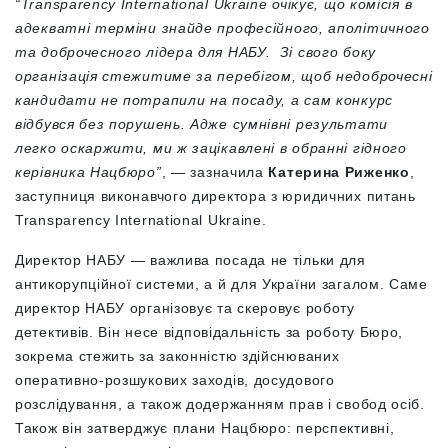
“Transparency International Ukraine очікує, що комісія в
адекватні терміни знайде професійного, аполітичного
та доброчесного лідера для НАБУ. Зі свого боку
організація стежитиме за перебігом, щоб недоброчесні
кандидати не потрапили на посаду, а сам конкурс
відбувся без порушень. Адже сумнівні результати
легко оскаржити, ми ж зацікавлені в обранні гідного
керівника Нацбюро”
, — зазначила
Катерина Риженко
,
заступниця виконавчого директора з юридичних питань
Transparency International Ukraine.
Директор НАБУ — важлива посада не тільки для
антикорупційної системи, а й для України загалом. Саме
директор НАБУ організовує та скеровує роботу
детективів.
Він несе відповідальність за роботу Бюро,
зокрема стежить за законністю здійснюваних
оперативно-розшукових заходів, досудового
розслідування, а також додержанням прав і свобод осіб.
Також він затверджує плани Нацбюро: перспективні,