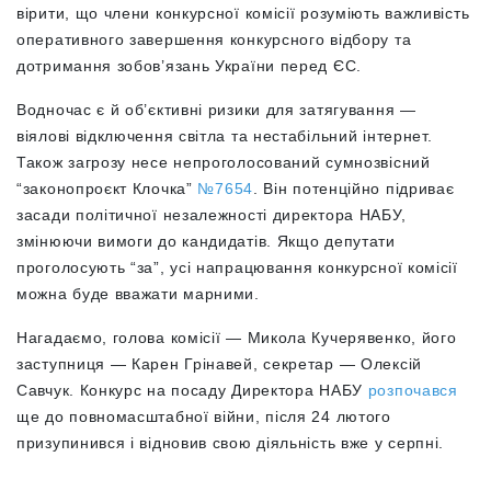
вірити, що члени конкурсної комісії розуміють важливість
оперативного завершення конкурсного відбору та
дотримання зобов’язань України перед ЄС.
Водночас є й об’єктивні ризики для затягування —
віялові відключення світла та нестабільний інтернет.
Також загрозу несе непроголосований сумнозвісний
“законопроєкт Клочка”
№7654
. Він потенційно підриває
засади політичної незалежності директора НАБУ,
змінюючи вимоги до кандидатів. Якщо депутати
проголосують “за”, усі напрацювання конкурсної комісії
можна буде вважати марними.
Нагадаємо, голова комісії — Микола Кучерявенко, його
заступниця — Карен Грінавей, секретар — Олексій
Савчук. Конкурс на посаду Директора НАБУ
розпочався
ще до повномасштабної війни, після 24 лютого
призупинився і відновив свою діяльність вже у серпні.