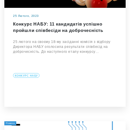
25 Лютого, 2023
Конкурс НАБУ: 11 кандидатів успішно
пройшли співбесіди на доброчесність
25 лютого на своєму 18-му засіданні комісія з відбору
Директора НАБУ оголосила результати співбесід на
доброчесність. До наступного етапу конкурсу…
КОНКУРС НАБУ
Новина