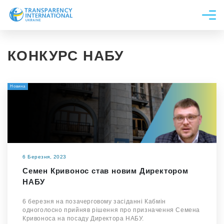
Про нас
КОНКУРС НАБУ
Новини
Дослідження
Новина
Напрями роботи
Долучитися
6 Березня, 2023
Семен Кривонос став новим Директором
НАБУ
6 березня на позачерговому засіданні Кабмін
одноголосно прийняв рішення про призначення Семена
Кривоноса на посаду Директора НАБУ.