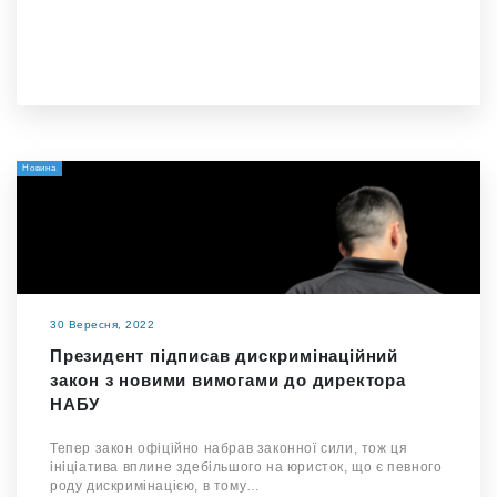
Новина
30 Вересня, 2022
Президент підписав дискримінаційний
закон з новими вимогами до директора
НАБУ
Тепер закон офіційно набрав законної сили, тож ця
ініціатива вплине здебільшого на юристок, що є певного
роду дискримінацією, в тому…