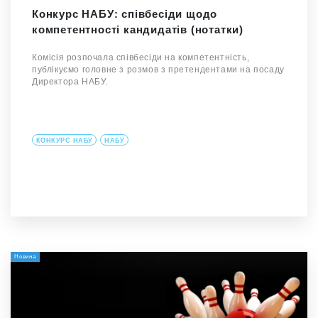
Конкурс НАБУ: співбесіди щодо
компетентності кандидатів (нотатки)
Комісія розпочала співбесіди на компетентність,
публікуємо головне з розмов з претендентами на посаду
Директора НАБУ.
КОНКУРС НАБУ
НАБУ
Новина