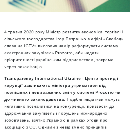
4 травня 2020 року Міністр розвитку економіки, торгівлі і
сільського господарства Ігор Петрашко в ефірі «Свободи
слова на ICTV» висловив намір реформувати систему
електронних закупівель Prozorro, аби надати
пріоритетності українським підприємствам, зокрема
через локалізацію.
Transparency
International
Ukraine
і Центр протидії
корупції закликають міністра утриматися від
поспішних і невиважених змін у системі
Prozorro
чи
до чинного законодавства.
Подібні ініціативи можуть
негативно позначитися на конкуренції, призвести до
здорожчання закупівель і порушень міжнародних
зобов’язань, взятих Україною в рамках Угоди про
асоціацію з ЄС. Одними з невід’ємних принципів