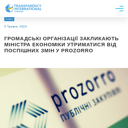
Заява
Про нас
5 Травня, 2020
Новини
ГРОМАДСЬКІ ОРГАНІЗАЦІЇ ЗАКЛИКАЮТЬ
Дослідження
МІНІСТРА ЕКОНОМІКИ УТРИМАТИСЯ ВІД
ПОСПІШНИХ ЗМІН У PROZORRO
Напрями роботи
Долучитися