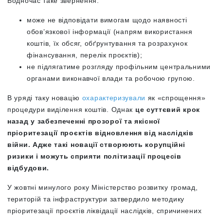
Водночас таке звернення:
може не відповідати вимогам щодо наявності
обов’язкової інформації (напрям використання
коштів, їх обсяг, обґрунтування та розрахунок
фінансування, перелік проєктів);
не підлягатиме розгляду профільним центральними
органами виконавчої влади та робочою групою.
В уряді таку новацію
охарактеризували
як «спрощення»
процедури виділення коштів. Однак
це
суттєвий крок
назад у забезпеченні прозорої та якісної
пріоритезації проєктів відновлення від наслідків
війни. Адже такі новації створюють корупційні
ризики і можуть сприяти політизації процесів
відбудови.
У жовтні минулого року Міністерство розвитку громад,
територій та інфраструктури затвердило методику
пріоритезації проєктів ліквідації наслідків, спричинених