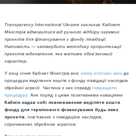
Transparency International Ukraine закликає Кабінет
Міністрів відмовитися від ручного відбору окремих
проєктів для фінансування з фонду ліквідації.
Натомість — затвердити методику пріоритезації
проєктів відновлення, яка матиме обов’язковий
характер
.
У кінці січня Кабінет Міністрів вніс
низку істотних змін
до
процедури виділення коштів з фонду ліквідації наслідків
збройної агресії. Частина з них справді
покращили
процедуру
. Але поряд з цими позитивними новаціями
Кабмін надав собі повноваження виділяти кошти
фонду для термінового фінансування будь-яких
проєктів
, пов’язаних з ліквідацією наслідків,
спричинених збройною агресією
.