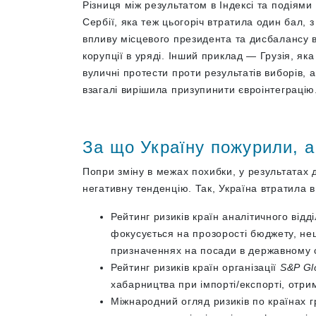
Різниця між результатом в Індексі та подіям
Сербії, яка теж цьогоріч втратила один бал,
впливу місцевого президента та дисбалансу 
корупції в уряді. Інший приклад — Грузія, як
вуличні протести проти результатів виборів,
взагалі вирішила призупинити євроінтеграцію
За що Україну пожурили, 
Попри зміну в межах похибки, у результатах
негативну тенденцію. Так, Україна втратила в
Рейтинг ризиків країн аналітичного від
фокусується на прозорості бюджету, нец
призначеннях на посади в державному с
Рейтинг ризиків країн організації
S&P Glo
хабарництва при імпорті/експорті, отри
Міжнародний огляд ризиків по країнах 