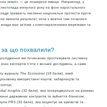
и «на землі» — це поширене явище. Наприклад, у
 з листопада минулого року на фоні наростального
влади тривають численні національні протести проти
а не змінила результат, хоча з жовтня там почалися
 а влада має зв’язки з клептократичними мережами та
.
а за що похвалили?
 дослідження ми починаємо простежувати системну
 очах експертів п’яти з восьми досліджень, а саме:
ділу журналу
The Economist
(18 балів), який
ільовому використанні коштів, хабарництві та
екторі;
bal Insights
(32 бали), яка зосереджується на ризиках
манні державних контрактів та зайняття бізнесом;
групи
PRS
(33 бали), яка акцентує на кумівстві та