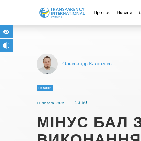
Про нас
Новини
for people with visual impairment
change to b/w
Олександр Калітенко
Новини
13:50
11 Лютого, 2025
МІНУС БАЛ 
ВИКОНАННЯ