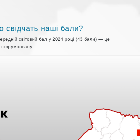
о свідчать наші бали?
ередній світовий бал у 2024 році (43 бали) — це
ш корумповану.