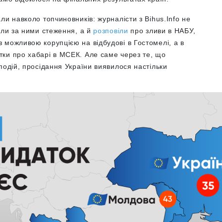
ли навколо топчиновників: журналісти з Bihus.Info не
вали за ними стеження, а й
розповіли
про зливи в НАБУ,
з можливою корупцією на відбудові в Гостомелі, а в
стки про хабарі в МСЕК. Але саме через те, що
подій, просідання України виявилося настільки