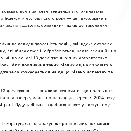
вкладається в загальні тенденції зі сприйняттям
ми Індексу мінус бал цього року — це також зміна в
ий застій і доволі формальний підхід до виконання
ичиняє деяку віддаленість подій, які Індекс охоплює.
ну, які збираються й обробляються, надто великий і на
ваний на основі 13 досліджень різних авторитетних
ріоди.
Але поєднання таких різних оцінок зрештою
 джерело фокусується на дещо різних аспектах та
 13 досліджень — і важливо зазначити, що половина з
ідження зосередились на періоді до вересня 2024 року.
4 році, будуть більше відображені вже у наступному
nal скоригувала перерахунок оригінальних показників
амо відбилося на фінальних результатах країн.