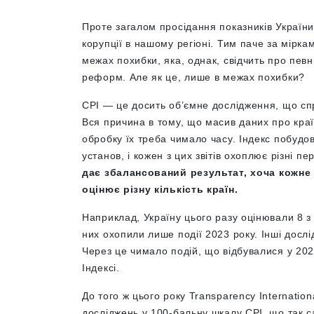
Проте загалом просідання показників України 
корупції в нашому регіоні. Тим паче за мірка
межах похибки, яка, однак, свідчить про певн
реформ. Але як це, лише в межах похибки?
СPI — це досить об’ємне дослідження, що спр
Вся причина в тому, що масив даних про краї
обробку їх треба чимало часу. Індекс побудо
установ, і кожен з цих звітів охоплює різні пе
дає збалансований результат, хоча кожне
оцінює різну кількість країн.
Наприклад, Україну цього разу оцінювали 8 з
них охопили лише події 2023 року. Інші досл
Через це чимало подій, що відбувалися у 202
Індексі.
До того ж цього року Transparency Internatio
досліджень у 100-бальну шкалу СРІ, що так с