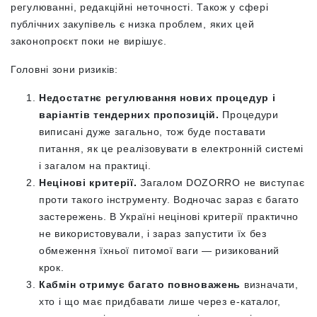
регулюванні, редакційні неточності. Також у сфері
публічних закупівель є низка проблем, яких цей
законопроєкт поки не вирішує.
Головні зони ризиків:
Недостатнє регулювання нових процедур і
варіантів тендерних пропозицій.
Процедури
виписані дуже загально, тож буде поставати
питання, як це реалізовувати в електронній системі
і загалом на практиці.
Нецінові критерії.
Загалом DOZORRO не виступає
проти такого інструменту. Водночас зараз є багато
застережень. В Україні нецінові критерії практично
не використовували, і зараз запустити їх без
обмеження їхньої питомої ваги — ризикований
крок.
Кабмін отримує багато повноважень
визначати,
хто і що має придбавати лише через е-каталог,