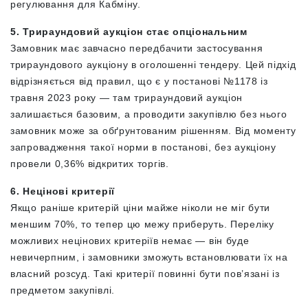
регулювання для Кабміну.
5. Трираундовий аукціон стає опціональним
Замовник має завчасно передбачити застосування
трираундового аукціону в оголошенні тендеру. Цей підхід
відрізняється від правил, що є у постанові №1178 із
травня 2023 року — там трираундовий аукціон
залишається базовим, а проводити закупівлю без нього
замовник може за обґрунтованим рішенням. Від моменту
запровадження такої норми в постанові, без аукціону
провели 0,36% відкритих торгів.
6. Нецінові критерії
Якщо раніше критерій ціни майже ніколи не міг бути
меншим 70%, то тепер цю межу приберуть. Переліку
можливих нецінових критеріїв немає — він буде
невичерпним, і замовники зможуть встановлювати їх на
власний розсуд. Такі критерії повинні бути пов’язані із
предметом закупівлі.