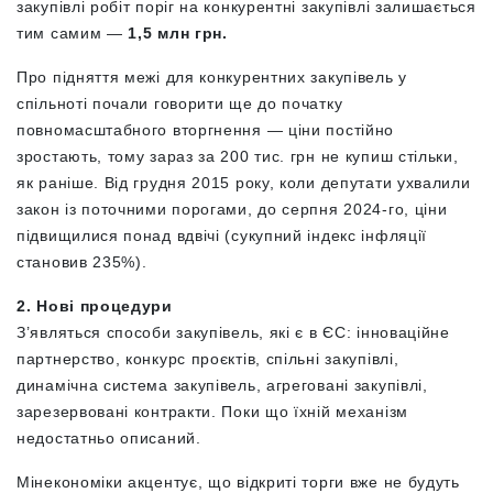
закупівлі робіт поріг на конкурентні закупівлі залишається
тим самим —
1,5 млн грн.
Про підняття межі для конкурентних закупівель у
спільноті почали говорити ще до початку
повномасштабного вторгнення — ціни постійно
зростають, тому зараз за 200 тис. грн не купиш стільки,
як раніше. Від грудня 2015 року, коли депутати ухвалили
закон із поточними порогами, до серпня 2024-го, ціни
підвищилися понад вдвічі (сукупний індекс інфляції
становив 235%).
2. Нові процедури
З’являться способи закупівель, які є в ЄС: інноваційне
партнерство, конкурс проєктів, спільні закупівлі,
динамічна система закупівель, агреговані закупівлі,
зарезервовані контракти. Поки що їхній механізм
недостатньо описаний.
Мінекономіки акцентує, що відкриті торги вже не будуть