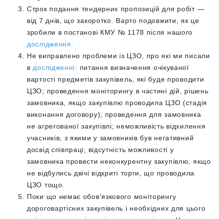
Строк подання тендерних пропозицій для робіт —
від 7 днів, що закоротко. Варто подовжити, як це
зробили в постанові КМУ № 1178 після нашого
дослідження.
Не виправлено проблеми із ЦЗО, про які ми писали
в
дослідженні:
питання визначення очікуваної
вартості предметів закупівель, які буде проводити
ЦЗО; проведення моніторингу в частині дій, рішень
замовника, якщо закупівлю проводила ЦЗО (стадія
виконання договору); проведення для замовника
не агрегованої закупівлі; неможливість відхилення
учасників, з якими у замовників був негативний
досвід співпраці; відсутність можливості у
замовника провести неконкурентну закупівлю, якщо
не відбулись двічі відкриті торги, що проводила
ЦЗО тощо.
Поки що немає обов’язкового моніторингу
дороговартісних закупівель і необхідних для цього