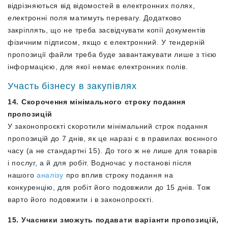
відрізняються від відомостей в електронних полях,
електронні поля матимуть перевагу. Додатково
закріплять, що не треба засвідчувати копії документів
фізичним підписом, якщо є електронний. У тендерній
пропозиції файли треба буде завантажувати лише з тією
інформацією, для якої немає електронних полів.
Участь бізнесу в закупівлях
14. Cкорочення мінімального строку подання
пропозицій
У законопроєкті скоротили мінімальний строк подання
пропозицій до 7 днів, як це наразі є в правилах воєнного
часу (а не стандартні 15). До того ж не лише для товарів
і послуг, а й для робіт. Водночас у постанові після
нашого
аналізу
про вплив строку подання на
конкуренцію, для робіт його подовжили до 15 днів. Тож
варто його подовжити і в законопроєкті.
15. Учасники зможуть подавати варіанти пропозицій,