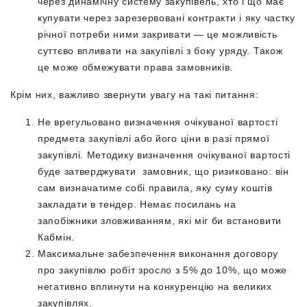
через динамічну систему закупівель, хто і що має
купувати через зарезервовані контракти і яку частку
річної потреби ними закривати — це можливість
суттєво впливати на закупівлі з боку уряду. Також
це може обмежувати права замовників.
Крім них, важливо звернути увагу на такі питання:
Не врегульовано визначення очікуваної вартості
предмета закупівлі або його ціни в разі прямої
закупівлі. Методику визначення очікуваної вартості
буде затверджувати замовник, що ризиковано: він
сам визначатиме собі правила, яку суму коштів
закладати в тендер. Немає посилань на
запобіжники зловживанням, які міг би встановити
Кабмін.
Максимальне забезпечення виконання договору
про закупівлю робіт зросло з 5% до 10%, що може
негативно вплинути на конкуренцію на великих
закупівлях.