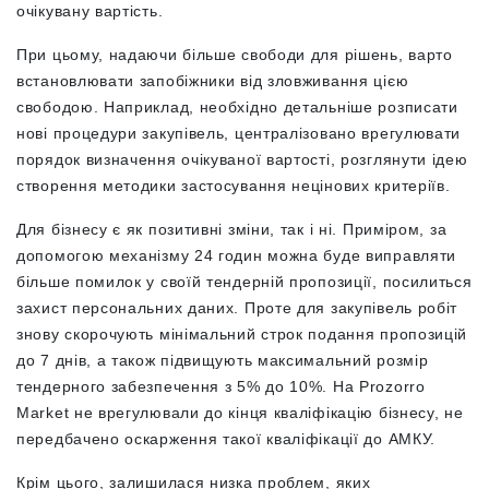
очікувану вартість.
При цьому, надаючи більше свободи для рішень, варто
встановлювати запобіжники від зловживання цією
свободою. Наприклад, необхідно детальніше розписати
нові процедури закупівель, централізовано врегулювати
порядок визначення очікуваної вартості, розглянути ідею
створення методики застосування нецінових критеріїв.
Для бізнесу є як позитивні зміни, так і ні. Приміром, за
допомогою механізму 24 годин можна буде виправляти
більше помилок у своїй тендерній пропозиції, посилиться
захист персональних даних. Проте для закупівель робіт
знову скорочують мінімальний строк подання пропозицій
до 7 днів, а також підвищують максимальний розмір
тендерного забезпечення з 5% до 10%. На Prozorro
Market не врегулювали до кінця кваліфікацію бізнесу, не
передбачено оскарження такої кваліфікації до АМКУ.
Крім цього, залишилася низка проблем, яких