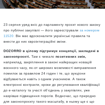
23 серпня уряд вніс до парламенту проєкт нового закону
про публічні закупівлі — його зареєстрували
за номером
11520.
Він має вдосконалити українські правила та
внести до них євроінтеграційні зміни.
DOZORRO в цілому підтримує концепції, закладені в
законопроєкті.
Там є чимало
позитивних змін,
наприклад, закріплення в законі найкращих новацій
воєнного часу, як-от широких можливості виправлення
помилок за правилом 24 годин і те, що аукціони
відбуваються навіть з одним учасником. А також
електронні контракти, кроки до регулювання кваліфікації
до е-каталогу та участі об’єднань у закупівлях, уже
назрівше підвищення порогів. Водночас, що природно
для законопроєкту такого масштабу, в ньому ще є що