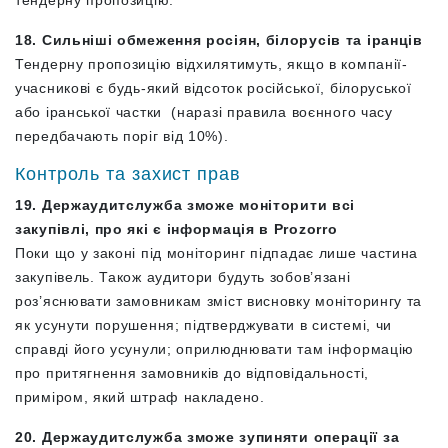
18. Сильніші обмеження росіян, білорусів та іранців
Тендерну пропозицію відхилятимуть, якщо в компанії-
учасникові є будь-який відсоток російської, білоруської
або іранської частки (наразі правила воєнного часу
передбачають поріг від 10%).
Контроль та захист прав
19. Держаудитслужба зможе
моніторити всі
закупівлі, про які є інформація в Prozorro
Поки що у законі під моніторинг підпадає лише частина
закупівель. Також аудитори будуть зобов’язані
роз’яснювати замовникам зміст висновку моніторингу та
як усунути порушення; підтверджувати в системі, чи
справді його усунули; оприлюднювати там інформацію
про притягнення замовників до відповідальності,
приміром, який штраф накладено.
20. Держаудитслужба зможе зупиняти операції за