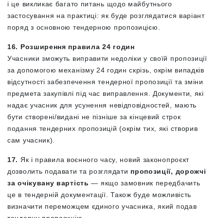
і це викликає багато питань щодо майбутнього
застосування на практиці: як буде розглядатися варіант
поряд з основною тендерною пропозицією.
16. Розширення правила 24 годин
Учасники зможуть виправити недоліки у своїй пропозиції
за допомогою механізму 24 годин скрізь, окрім випадків
відсутності забезпечення тендерної пропозиції та зміни
предмета закупівлі під час виправлення. Документи, які
надає учасник для усунення невідповідностей, мають
бути створені/видані не пізніше за кінцевий строк
подання тендерних пропозицій (окрім тих, які створив
сам учасник).
17.
Як і правила воєнного часу, новий законопроєкт
дозволить подавати та розглядати
пропозиції, дорожчі
за очікувану вартість
— якщо замовник передбачить
це в тендерній документації. Також буде можливість
визначити переможцем єдиного учасника, який подав
тендерну пропозицію.