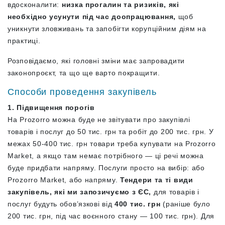
вдосконалити:
низка прогалин та ризиків, які
необхідно усунути під час доопрацювання,
щоб
уникнути зловживань та запобігти корупційним діям на
практиці.
Розповідаємо, які головні зміни має запровадити
законопроєкт, та що ще варто покращити.
Способи проведення закупівель
1. Підвищення порогів
На Prozorro можна буде не звітувати про закупівлі
товарів і послуг до 50 тис. грн та робіт до 200 тис. грн. У
межах 50-400 тис. грн товари треба купувати на Prozorro
Market, а якщо там немає потрібного — ці речі можна
буде придбати напряму. Послуги просто на вибір: або
Prozorro Market, або напряму.
Тендери та ті види
закупівель, які ми запозичуємо з ЄС,
для товарів і
послуг будуть обов’язкові від
400 тис. грн
(раніше було
200 тис. грн, під час воєнного стану — 100 тис. грн). Для