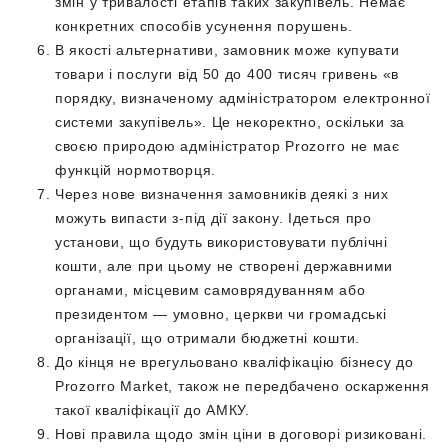
змін у тривалості етапів таких закупівель. Немає
конкретних способів усунення порушень.
В якості альтернативи, замовник може купувати
товари і послуги від 50 до 400 тисяч гривень «в
порядку, визначеному адміністратором електронної
системи закупівель». Це некоректно, оскільки за
своєю природою адміністратор Prozorro не має
функцій нормотворця.
Через нове визначення замовників деякі з них
можуть випасти з-під дії закону. Ідеться про
установи, що будуть використовувати публічні
кошти, але при цьому не створені державними
органами, місцевим самоврядуванням або
президентом — умовно, церкви чи громадські
організації, що отримали бюджетні кошти.
До кінця не врегульовано кваліфікацію бізнесу до
Prozorro Market, також не передбачено оскарження
такої кваліфікації до АМКУ.
Нові правила щодо змін ціни в договорі ризиковані.