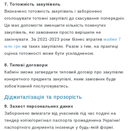
7. Тотожність закупівель
Визначено тотожність закупівель і заборонено
оголошувати тотожні закупівлі до скасування попередніх.
Це має допомогти зменшити кількість покинутих
закупівель, які замовники просто вирішили не
закінчувати. За 2021-2023 роки бізнес втратив
майже 7
млн грн
на таких закупівлях. Разом з тим, на практиці
оцінка тотожності може бути ускладненою.
8. Типові договори
Кабмін зможе затвердити типовий договір про закупівлю
конкретного предмета закупівлі, яким замовник буде
зобов’язаний послуговуватись.
Діджиталізація та прозорість
9. Захист персональних даних
Заборонено вимагати від учасників під час подачі на
тендер копію/оригінал паспорта громадянина України/
паспортного документа іноземця у будь-якій формі.