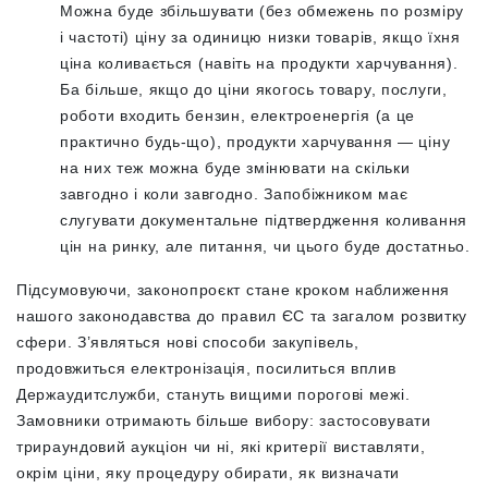
Можна буде збільшувати (без обмежень по розміру
і частоті) ціну за одиницю низки товарів, якщо їхня
ціна коливається (навіть на продукти харчування).
Ба більше, якщо до ціни якогось товару, послуги,
роботи входить бензин, електроенергія (а це
практично будь-що), продукти харчування — ціну
на них теж можна буде змінювати на скільки
завгодно і коли завгодно. Запобіжником має
слугувати документальне підтвердження коливання
цін на ринку, але питання, чи цього буде достатньо.
Підсумовуючи, законопроєкт стане кроком наближення
нашого законодавства до правил ЄС та загалом розвитку
сфери. З’являться нові способи закупівель,
продовжиться електронізація, посилиться вплив
Держаудитслужби, стануть вищими порогові межі.
Замовники отримають більше вибору: застосовувати
трираундовий аукціон чи ні, які критерії виставляти,
окрім ціни, яку процедуру обирати, як визначати