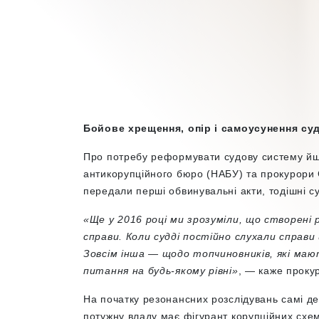
Бойове хрещення, опір і самоусунення су
Про потребу реформувати судову систему йш
антикорупційного бюро (НАБУ) та прокурори 
передали перші обвинувальні акти, тодішні су
«Ще у 2016 році ми зрозуміли, що створені
справи. Коли судді постійно слухали справ
Зовсім інша — щодо топчиновників, які маю
питання на будь-якому рівні»
, — каже проку
На початку резонансних розслідувань самі де
потужну владу має фігурант корупційних схе