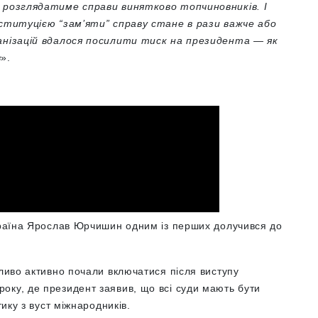
о розглядатиме справи винятково топчиновників. І
нституцією “зам’яти” справу стане в рази важче або
ганізацій вдалося посилити тиск на президента — як
в
».
Україна Ярослав Юрчишин одним із перших долучився до
бливо активно почали включатися після виступу
оку, де президент заявив, що всі суди мають бути
тику з вуст міжнародників.