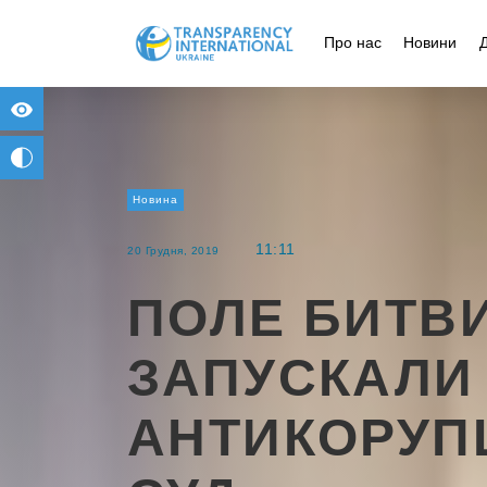
Про нас
Новини
for people with visual impairment
change to b/w
Новина
11:11
20 Грудня, 2019
ПОЛЕ БИТВИ
ЗАПУСКАЛИ
АНТИКОРУП