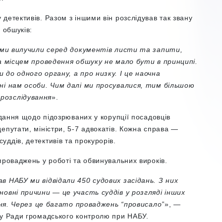
 детективів. Разом з іншими він розслідував так звану
 обшуків:
я ми вилучили серед документів листи та запити,
за місцем проведення обшуку не мало бути в принципі.
 до одного органу, а про низку. І це наочна
ні нам особи. Чим далі ми просувалися, тим більшою
розслідування
».
ідання щодо підозрюваних у корупції посадовців
епутати, міністри, 5-7 адвокатів. Кожна справа —
ддів, детективів та прокурорів.
проваджень у роботі та обвинувальних вироків.
в НАБУ ми відвідали 450 судових засідань. З них
новні причини — це участь суддів у розгляді інших
ення. Через це багато проваджень “провисало”
», —
ту Ради громадського контролю при НАБУ.