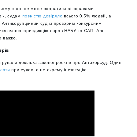
ьому стані не може впоратися зі справами
рік, судам
повністю довіряло
всього 0,5% людей, а
и Антикорупційний суд із прозорим конкурсним
 виключною юрисдикцію справ НАБУ та САП. Але
о важко.
ерів
стрували декілька законопроєктів про Антикорсуд. Один
алати
при судах, а не окрему інституцію.