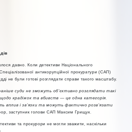
ддів
лося давно. Коли детективи Національного
Спеціалізованої антикорупційної прокуратури (САП)
дді не були готові розглядати справи такого масштабу.
 раніше суди не зможуть об’єктивно розглядати такі
и щодо крадіжок та вбивств
—
це одна категорія.
ть вплив і зв’язки та можуть фактично розв’язати
рор, заступник голови САП Максим Грищук.
тективи та прокурори не могли зважити, наскільки
м.