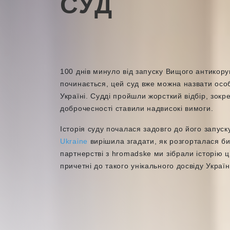
СУД
100 днів минуло від запуску Вищого антикоруп
починається, цей суд вже можна назвати осо
Україні. Судді пройшли жорсткий відбір, зокр
доброчесності ставили надвисокі вимоги.
Історія суду почалася задовго до його запус
Ukraine
вирішила згадати, як розгорталася би
партнерстві з hromadske ми зібрали історію ціє
причетні до такого унікального досвіду Україн