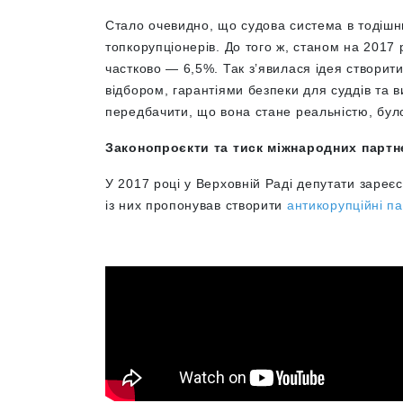
Стало очевидно, що судова система в тодішн
топкорупціонерів. До того ж, станом на 2017 
частково — 6,5%. Так з’явилася ідея створит
відбором, гарантіями безпеки для суддів та
передбачити, що вона стане реальністю, бул
Законопроєкти та тиск міжнародних партн
У 2017 році у Верховній Раді депутати зареє
із них пропонував створити
антикорупційні п