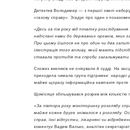
Детектив Володимир
— з першої хвилі набору
«газову справу». Згадує про один з показових
«Десь за пів року від початку розслідуванн
надіслані нами до державних органів, яких 
При цьому йшлося не про один чи два запити
ілюстрація того впливу, який мають підслід
ставала протидія та спроби загальмувати 
Схожих викликів не очікували й судді. На зас
приходила чимала група підтримки: народні д
майже щоразу інформаційна кампанія проти су
Щомісяця збільшувався розрив між кількістю 
«За півтора року моніторингу розгляду спра
майже кожне друге знімалося з розгляду. Ос
справ, їхні відпустки, лікарняні чи відрядж
коментує Вадим Валько, аналітик секретаріа