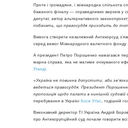
Проте і громадяни, і міжнародна спільнота с
бажаного фіналу — справедливих вироків у с
депутат, автор альтернативного законопроєк
побачать, що правосуддя приходить до топк
Вимога створити незалежний Антикорсуд з’яв
серед вимог Міжнародного валютного фонду 
А президент Петро Порошенко намагався пере
марна справа, яка не матиме очікуваного ефе
Уганді.
«Україна не повинна допустити, аби зв’язки 
ведеться правосуддя. Президент Порошенко 
пропозиція щодо палати в нинішній судовій
перебування в Україні
Хосе Уґас
, тодішній г
Виконавчий директор ТІ Україна Андрій Борови
про Антикорупційний суд почали говорити всі