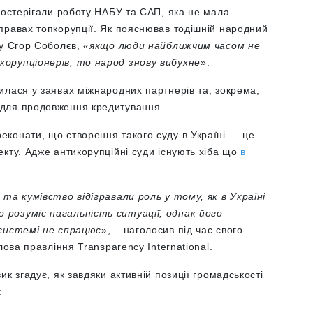
постерігали роботу НАБУ та САП, яка не мала
правах топкорупції. Як пояснював тодішній народний
ту Єгор Соболєв,
«якщо люди найближчим часом не
орупціонерів, то народ знову вибухне
».
илася у заявах міжнародних партнерів та, зокрема,
для продовження кредитування.
конати, що створення такого суду в Україні — це
кту. Адже антикорупційні суди існують хіба що
в
та кумівство відігравали роль у тому, як в Україні
розуміє нагальність ситуації, однак його
 системі не спрацює
», – наголосив під час свого
олова правління Transparency International.
к згадує, як завдяки активній позиції громадськості
: