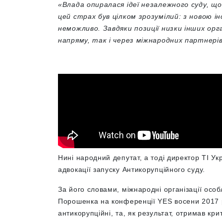
«Влада опиралася ідеї незалежного суду, щ
цей страх був цілком зрозумілий: з новою і
неможливо. Завдяки позиції низки інших ор
напряму, так і через міжнародних партнері
Нині народний депутат, а тоді директор ТІ 
адвокації запуску Антикорупційного суду.
За його словами, міжнародні організації осо
Порошенка на конференції YES восени 2017 р
антикорупційні, та, як результат, отримав кри