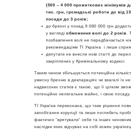
(500 – 4 000 прожиткових мінімумів д
тис. грн, громадські роботи до від 1
посади до 3 років;
до брехні у понад 9 080 000 грн додаєть
у вигляді
обмеження волі до 2 років
. 
позбавлення волі не передбачається ні
рекомендаціям ТІ Україна і лише сприя
депутати не внесли нові статті до пере
закріплених у Кримінальному кодексі.
Таким чином збільшується потенційна кількіст
умисну брехню в деклараціях чи взагалі їх 
надвисоких статків є такою, що її цілком змо
потенційно нелегальне майно, і свою посаду.
ТІ Україна переконана, що таке рішення пов
запобігання корупції та лише поглибить проб
фактично “врятували” себе та інших чиновникі
наслідки яких відчуває на собі кожен українец