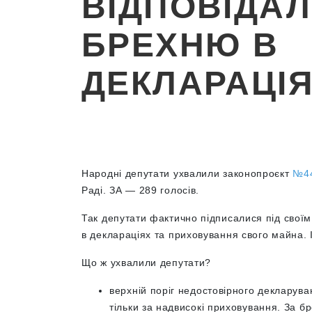
ВІДПОВІДАЛ
БРЕХНЮ В
ДЕКЛАРАЦІ
Народні депутати ухвалили законопроєкт
№4
Раді. ЗА — 289 голосів.
Так депутати фактично підписалися під сво
в деклараціях та приховування свого майна.
Що ж ухвалили депутати?
верхній поріг недостовірного декларува
тільки за надвисокі приховування. За б