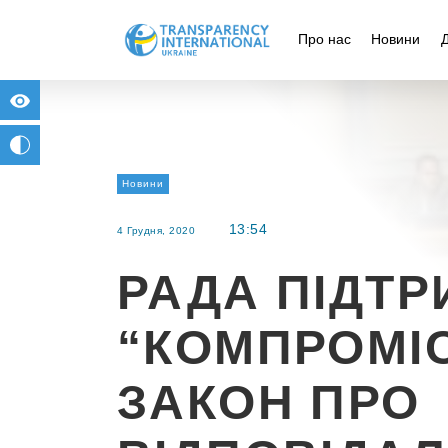
Про нас
Новини
for people with visual impairment
change to b/w
Новини
13:54
4 Грудня, 2020
РАДА ПІДТ
“КОМПРОМІ
ЗАКОН ПРО