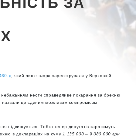
ЬНІСТЬ ЗА
ЯХ
460-д
, який лише вчора зареєстрували у Верховній
їм небажанням нести справедливе покарання за брехню
 І назвали це єдиним можливим компромісом.
ння підвищується. Тобто тепер депутатів каратимуть
рехню в деклараціях на суму
1 135 000 – 9 080 000 грн