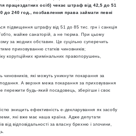
ля працездатних осіб) чекає штраф від 42,5 до 51
50 до 240 год., позбавлення права займати певні
ся підвищення штрафу від 51 до 85 тис. грн і санкція
Тобто, майже санаторій, а не тюрма. При цьому
кому за жодних обставин. Це суцільно суперечить
тиме приховуванню статків чиновників;
ліку корупційних кримінальних правопорушень,
ь чиновників, які можуть уникнути покарання за
неподання. А верхня межа покарання за приховування
же пережити будь-який посадовець, зберігши і своє
ністю знищить ефективність е-декларування як засобу
леми, які вже має наша країна. Адже депутати
в від відповідальності за власну брехню і злочини,
ь.