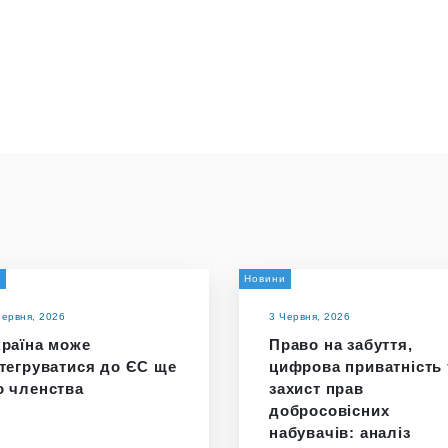
а
Новини
Червня, 2026
3 Червня, 2026
країна може
Право на забуття,
нтегруватися до ЄС ще
цифрова приватність 
о членства
захист прав
добросовісних
набувачів: аналіз