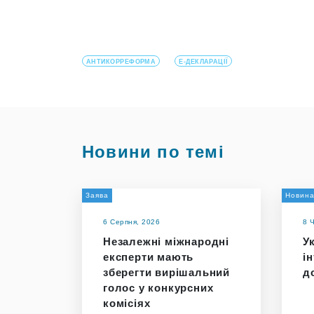
АНТИКОРРЕФОРМА
Е-ДЕКЛАРАЦІЇ
Новини по темі
Заява
Новин
6 Серпня, 2026
8 
Незалежні міжнародні
У
експерти мають
і
зберегти вирішальний
д
голос у конкурсних
комісіях