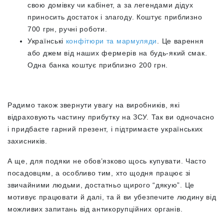
свою домівку чи кабінет, а за легендами дідух
приносить достаток і злагоду. Коштує приблизно
700 грн, ручні роботи.
Українські
конфітюри та мармуляди
. Це варення
або джем від наших фермерів на будь-який смак.
Одна банка коштує приблизно 200 грн.
Радимо також звернути увагу на виробників, які
відраховують частину прибутку на ЗСУ. Так ви одночасно
і придбаєте гарний презент, і підтримаєте українських
захисників.
А ще, для подяки не обов’язково щось купувати. Часто
посадовцям, а особливо тим, хто щодня працює зі
звичайними людьми, достатньо щирого “дякую”. Це
мотивує працювати й далі, та й ви убезпечите людину від
можливих запитань від антикорупційних органів.