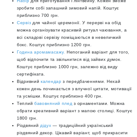
Набір
для приготування Глінтвейну. Кожен зможе
зробити собі запашний зимовий напій. Коштує
приблизно 700 грн.
Сервіз
для чайної церемонії. У перерві на обід
можна організувати красивий ритуал чаювання, а
всі складові сервізу поміщаються в невеличкий
бокс. Коштує приблизно 1200 грн.
Година аромамасажу.
Непоганий варіант для того,
щоб відпочити та звільнитися від зайвих думок.
Коштує приблизно 1000 грн, залежно від виду
сертифіката.
Відривний
календар
з передбаченнями. Нехай
кожен день починається з влучної цитати, мотивації
та усмішки. Коштує приблизно 400 грн.
Теплий
бавовняний плед
з орнаментами. Можна
обрати креативний варіант з мапою столиці. Коштує
1800 грн.
Різдвяний
дідух
— традиційний український
різдвяний декор. Цікавий варіант, щоб прикрасити