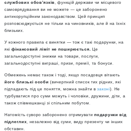
службових обов’язків
, функцій держави чи місцевого
самоврядування ви не можете — це заборонено
антикорупційним законодавством. Цей принцип
розповсюджується не тільки на чиновників, але й на їхніх
близьких.
У кожного правила є винятки — тож є такі подарунки, на
які
фінансовий ліміт не поширюється.
Це
загальнодоступні знижки на товари, послуги,
загальнодоступні виграші, призи, премії, та бонуси.
Обмежень немає також і тоді, якщо посадовця вітають
його близькі особи
(вичерпний список тих рідних, які
підпадають під це поняття, можна знайти в
законі
). Не
турбуватися про суми можуть і чоловіки, дружини, діти, а
також співмешканці зі спільним побутом.
Натомість суворо заборонено отримувати
подарунки від
підлеглих
, незалежно від суми, виду презенту чи інших
обставин.