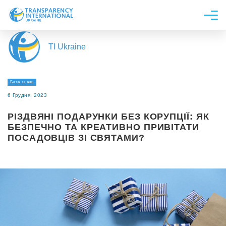
Про нас
TI Ukraine
Новини
Дослідження
База знань
Напрями роботи
6 Грудня, 2023
Долучитися
РІЗДВЯНІ ПОДАРУНКИ БЕЗ КОРУПЦІЇ: ЯК
БЕЗПЕЧНО ТА КРЕАТИВНО ПРИВІТАТИ
ПОСАДОВЦІВ ЗІ СВЯТАМИ?