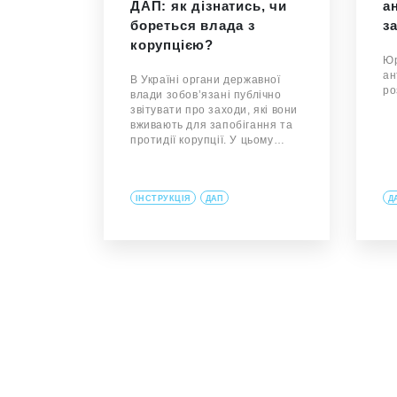
ДАП: як дізнатись, чи
а
бореться влада з
з
корупцією?
Юр
ан
В Україні органи державної
ро
влади зобов’язані публічно
звітувати про заходи, які вони
вживають для запобігання та
протидії корупції. У цьому…
ІНСТРУКЦІЯ
ДАП
Д