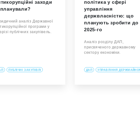
нтикорупційні заходи
політика у сфері
апланували?
управління
держвласністю: що
идичний аналіз Державної
планують зробити до
тикорупційної програми у
2025-го
зрізі публічних закупівель.
Аналіз розділу ДАП,
присвяченого державному
сектору економіки.
АП
ПУБЛІЧНІ ЗАКУПІВЛІ
ДАП
УПРАВЛІННЯ ДЕРЖМАЙНО