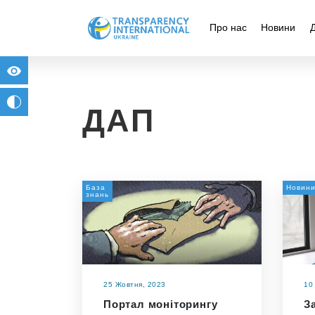
Про нас
Новини
for people with visual impairment
change to b/w
ДАП
База
Новин
знань
25 Жовтня, 2023
10
Портал моніторингу
З