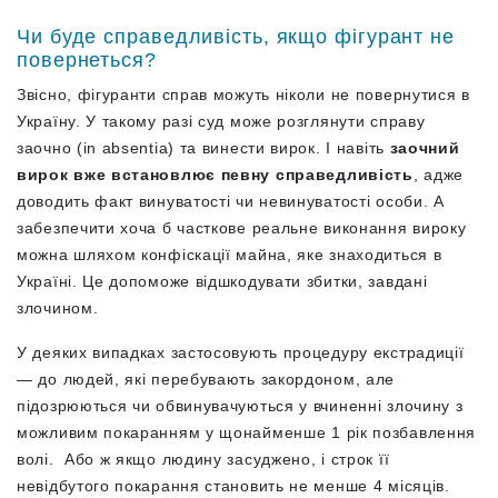
Чи буде справедливість, якщо фігурант не
повернеться?
Звісно, фігуранти справ можуть ніколи не повернутися в
Україну. У такому разі суд може розглянути справу
заочно (in absentia) та винести вирок. І навіть
заочний
вирок вже встановлює певну справедливість
, адже
доводить факт винуватості чи невинуватості особи. А
забезпечити хоча б часткове реальне виконання вироку
можна шляхом конфіскації майна, яке знаходиться в
Україні. Це допоможе відшкодувати збитки, завдані
злочином.
У деяких випадках застосовують процедуру екстрадиції
— до людей, які перебувають закордоном, але
підозрюються чи обвинувачуються у вчиненні злочину з
можливим покаранням у щонайменше 1 рік позбавлення
волі. Або ж якщо людину засуджено, і строк її
невідбутого покарання становить не менше 4 місяців.