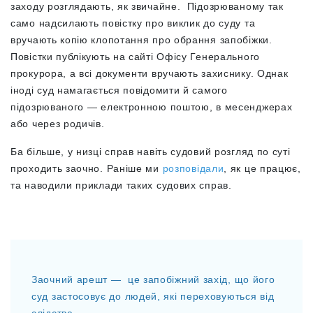
заходу розглядають, як звичайне. Підозрюваному так
само надсилають повістку про виклик до суду та
вручають копію клопотання про обрання запобіжки.
Повістки публікують на сайті Офісу Генерального
прокурора, а всі документи вручають захиснику. Однак
іноді суд намагається повідомити й самого
підозрюваного — електронною поштою, в месенджерах
або через родичів.
Ба більше, у низці справ навіть судовий розгляд по суті
проходить заочно. Раніше ми
розповідали
, як це працює,
та наводили приклади таких судових справ.
Заочний арешт — це запобіжний захід, що його
суд застосовує до людей, які переховуються від
слідства.