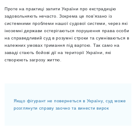
Проте на практиці запити України про екстрадицію
задовольняють нечасто. Зокрема це пов’язано із
системними проблеми нашої судової системи, через які
іноземні держави остерігаються порушення права особи
на справедливий суд в розумні строки та сумніваються в
належних умовах тримання під вартою. Так само на
заваді стають бойові дії на території України, які
створюють загрозу життю.
Якщо фігурант не повернеться в Україну, суд може
розглянути справу заочно та винести вирок