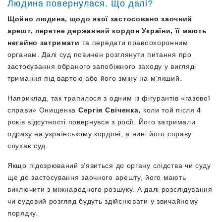
Людина повернулася. Що далі?
Щойно людина, щодо якої застосовано заочний
арешт, перетне державний кордон України, її мають
негайно затримати
та передати правоохоронним
органам. Далі суд повинен розглянути питання про
застосування обраного запобіжного заходу у вигляді
тримання під вартою або його зміну на м’якший.
Наприклад, так трапилося з одним із фігурантів «газової
справи» Онищенка
Сергія Свіченка,
коли той після 4
років відсутності повернувся з росії. Його затримали
одразу на українському кордоні, а нині його справу
слухає суд.
Якщо підозрюваний з’явиться до органу слідства чи суду
ще до застосування заочного арешту, його мають
виключити з міжнародного розшуку. А далі розслідування
чи судовий розгляд будуть здійснювати у звичайному
порядку.