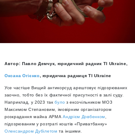
Автор: Павло Демчук, юридичний радник TI Ukraine,
Оксана Огієнко
, юридична радниця TI Ukraine
Усе частіше Вищий антикорсуд арештовує підозрюваних
заочно, тобто без їх фактичної присутності в залі суду.
Наприклад, у 2023 так
було
з ексочільником МОЗ
Максимом Степановим, імовірним організатором
розкрадання майна АРМА
Андрієм Довбенком
,
підозрюваним у розтраті коштів «Приватбанку»
Олександром Дубілетом
та іншими.