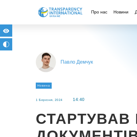
Про нас
Новини
for people with visual impairment
change to b/w
Павло Демчук
Новина
14:40
1 Березня, 2024
СТАРТУВАВ
ДОКУМЕНТІВ