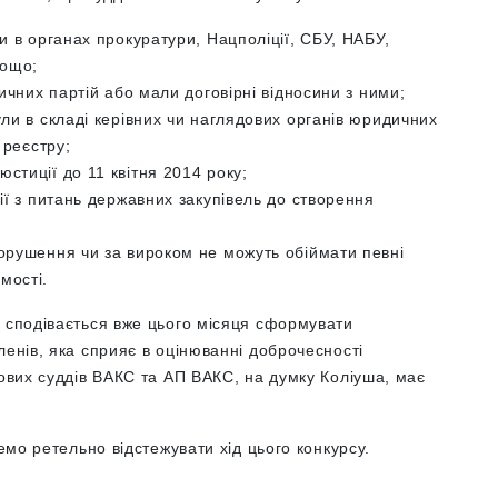
и в органах прокуратури, Нацполіції, СБУ, НАБУ,
тощо;
тичних партій або мали договірні відносини з ними;
ули в складі керівних чи наглядових органів юридичних
 реєстру;
стиції до 11 квітня 2014 року;
ії з питань державних закупівель до створення
порушення чи за вироком не можуть обіймати певні
мості.
я сподівається вже цього місяця сформувати
ленів, яка сприяє в оцінюванні доброчесності
нових суддів ВАКС та АП ВАКС, на думку Коліуша, має
демо ретельно відстежувати хід цього конкурсу.