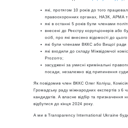
які, протягом 10 років до того працювал
правоохоронних органах, НАЗК, АРМА 
які в останні 5 років були членами полі
внесені до Реєстру корупціонерів або б
осіб, про які внесено відомості до цього
які були членами ВККС або Вищої ради ю
які входили до складу
Міжвідомчої коміс
Prozorro;
засуджені за умисні кримінальні право
посади, незалежно від припинення суди
Як повідомив член ВККС Олег Коліуш, Комісі
Громадську раду міжнародних експертів з 6 ч
кандидатів. А власне відбір та призначення 
відбутися до кінця 2024 року.
А ми в Transparency International Ukraine бу