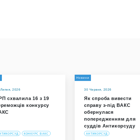
а
Новини
 Липня, 2026
30 Червня, 2026
РП схвалила 16 з 19
Як спроба вивести
ереможців конкурсу
справу з-під ВАКС
АКС
обернулася
попередженням для
суддів Антикорсуду
НТИКОРСУД
КОНКУРС ВАКС
АНТИКОРСУД