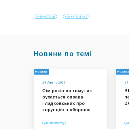
АНТИКОРСУД
КОНКУРС ВАКС
Новини по темі
Новини
Новин
28 Липня, 2026
14
Сім років по тому: як
В
рухається справа
п
Гладковських про
В
корупцію в оборонці
АНТИКОРСУД
А