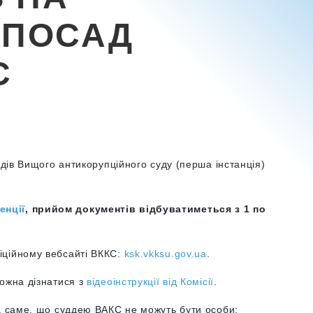
 ПОСАД
С
дів Вищого антикорупційного суду (перша інстанція)
енції
, прийом документів відбуватиметься з 1 по
іційному вебсайті ВККС:
ksk.vkksu.gov.ua
.
можна дізнатися з
відеоінструкції від Комісії
.
а саме, що суддею ВАКС не можуть бути особи: