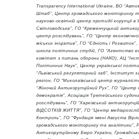
Transparency International Ukraine,
ВО “Автом
Штаб”,
Центр громадського моніторингу т
науково-освітній центр протидії корупції в 
Світловодська”,
ГО “Кременчуцький антико
центр розслідувань”,
ГО “Центр економічної
міських ініціатив”,
ГО “Єдність і Розвиток”,
школа політичних студій,
ГО “Агентство е
комітет з питань оборони (НАКО),
АЦ “Інс
Політичних Наук”,
Центр української політ
“
Львівський регуляторний хаб”,
Інститут за
регіон,
ГО “Миколаївський центр журналістс
“Жіночий Антикорупційний Рух”,
ГО “Центр 
демократія”,
Асоціація Третейського судоч
розслідувань”,
ГО “Харківський антикорупці
ВІДСОТКІВ ЖИТТЯ”,
ГО “Центр медіарозслі
Контроль”,
ГО “Фундація імені Августа Вірл
громадського моніторингу та аналітики”,
Антикорупційному Бюро України,
Громадськ