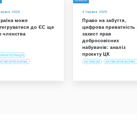
а
Новини
Червня, 2026
3 Червня, 2026
країна може
Право на забуття,
нтегруватися до ЄС ще
цифрова приватність 
о членства
захист прав
добросовісних
набувачів: аналіз
проєкту ЦК
ВРОІНТЕГРАЦІЯ
НТИКОРРЕФОРМА
АКТИВІЗМ
АНТИКОРРЕФОРМА