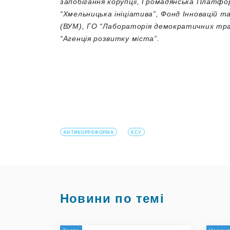
запобігання корупції, Г
ромадянська Платфор
“Хмельницька ініціатива”,
Фонд Інновацій т
(ВУМ),
ГО “Лабораторія демократичних тр
“Агенція розвитку міста”.
АНТИКОРРЕФОРМА
КСУ
Новини по темі