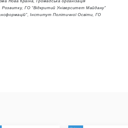
ма Нова Країна,
Громадська організація
а Розвитку,
ГО “Відкритий Університет Майдану”
ансформацій”,
Інститут Політичної Освіти,
ГО