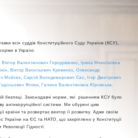
авки всіх суддів Конституційного Суду України (КСУ),
орми в Україні.
,
Віктор Валентинович
Городовенко
,
Ірина Миколаївна
інін
,
Віктор Васильович
Кривенко
,
Олександр
ич
Мойсик
,
Сергій Володимирович
Сас
,
Ігор Дмитрович
Тодосьович
Філюк
,
Галина Валентинівна
Юровська
.
ній безпеці. Законодавчі норми, які рішенням КСУ було
у антикорупційної системи. Ми обурені цим
ї країни та розвертає вектор її розвитку. Адже своїм
рс України на ЄС та НАТО, що закріплено у Конституції
 Революції Гідності.