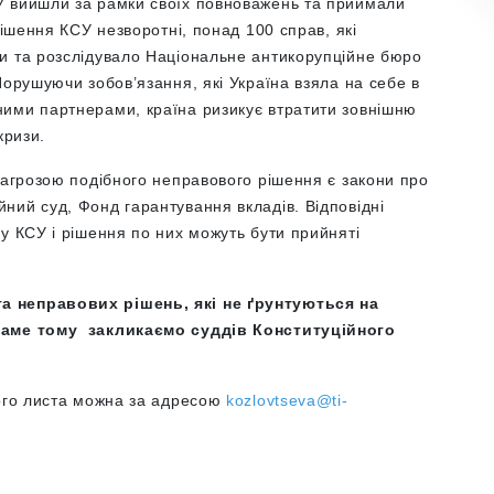
У вийшли за рамки своїх повноважень та приймали
рішення КСУ незворотні, понад 100 справ, які
и та розслідувало Національне антикорупційне бюро
Порушуючи зобов’язання, які Україна взяла на себе в
ими партнерами, країна ризикує втратити зовнішню
кризи.
загрозою подібного неправового рішення є закони про
ний суд, Фонд гарантування вкладів. Відповідні
у КСУ і рішення по них можуть бути прийняті
а неправових рішень, які не ґрунтуються на
 саме тому закликаємо суддів Конституційного
того листа можна за адресою
kozlovtseva@ti-