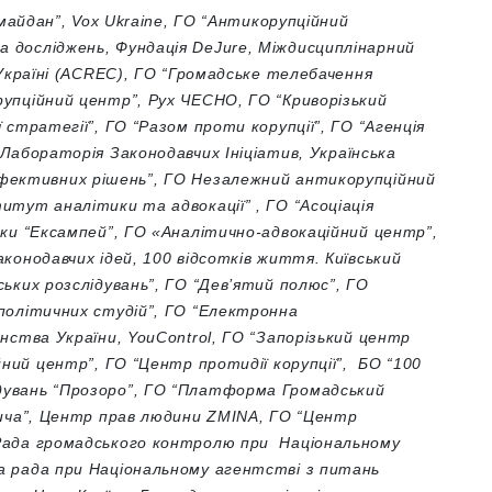
айдан”, Vox Ukraine,
ГО “Антикорупційний
а досліджень,
Фундація DeJure,
Міждисциплінарний
Україні (ACREC),
ГО “Громадське телебачення
рупційний центр”,
Рух ЧЕСНО,
ГО “Криворізький
 стратегії”,
ГО “Разом проти корупції”,
ГО “Агенція
Лабораторія Законодавчих Ініціатив,
Українська
фективних рішень”,
ГО Незалежний антикорупційний
титут аналітики та адвокації” ,
ГО “Асоціація
ики “Ексампей”,
ГО «Аналітично-адвокаційний центр”,
конодавчих ідей,
100 відсотків життя. Київський
ьких розслідувань”,
ГО “Дев’ятий полюс”,
ГО
політичних студій”,
ГО “Електронна
инства України,
YouControl,
ГО “Запорізький центр
йний центр”,
ГО “Центр протидії корупції”,
БО “100
дувань “Прозоро”,
ГО “Платформа Громадський
ича”,
Центр прав людини ZMINA,
ГО “Центр
Рада громадського контролю при Національному
а рада при Національному агентстві з питань