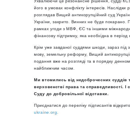
Ухвалюючи це резонансне рішення, судді КС
його в умовах конфлікту інтересів. Наслідки 
розглядав Вищий антикорупційний суд Україн
України, закрито. Винних не буде покарано. 
рамках угоди з МВФ, ЄС та іншими міжнародн
фінансову підтримку, яка необхідна в період 
Крім уже завданої суддями шкоди, зараз під 
мову, земельну реформу, Вищий антикорупцій
подання вже на розгляді та в порядку денном
найближчим часом.
Ми втомились від недоброчесних суддів т
верховенстві права та справедливості. І
Суду до добровільної відставки.
Приєднатися до переліку підписантів відкри
ukraine.org
.