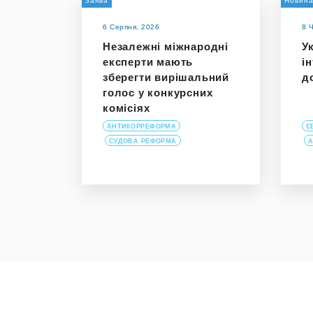
Заява
Новин
6 Серпня, 2026
8 
Незалежні міжнародні
У
експерти мають
і
зберегти вирішальний
д
голос у конкурсних
комісіях
АНТИКОРРЕФОРМА
Є
СУДОВА РЕФОРМА
А