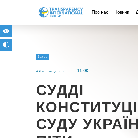
Про нас
Новини
for people with visual impairment
change to b/w
Заява
11:00
4 Листопада, 2020
СУДДІ
КОНСТИТУЦ
СУДУ УКРАЇ