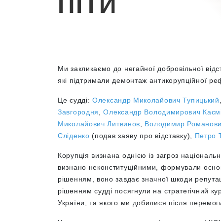
ПІТИ
Ми закликаємо до негайної добровільної відст
які підтримали демонтаж антикорупційної реф
Це судді:
Олександр Миколайович
Тупицький
Завгородня
,
Олександр Володимирович
Касм
Миколайович
Литвинов
,
Володимир Романов
Сліденко
(подав заяву про відставку),
Петро 
Корупція визнана однією із загроз національ
визнано неконституційними, формували основ
рішенням, воно завдає значної шкоди репутаці
рішенням судді посягнули на стратегічний ку
України, та якого ми добилися після перемоги