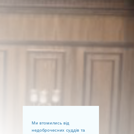
Ми втомились від
недоброчесних суддів та