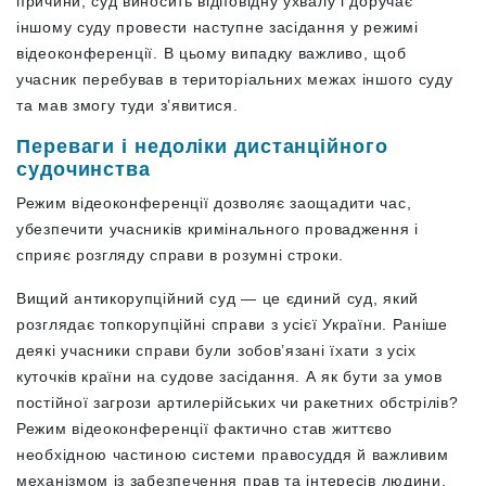
причини, суд виносить відповідну ухвалу і доручає
іншому суду провести наступне засідання у режимі
відеоконференції. В цьому випадку важливо, щоб
учасник перебував в територіальних межах іншого суду
та мав змогу туди з’явитися.
Переваги і недоліки дистанційного
судочинства
Режим відеоконференції дозволяє заощадити час,
убезпечити учасників кримінального провадження і
сприяє розгляду справи в розумні строки.
Вищий антикорупційний суд — це єдиний суд, який
розглядає топкорупційні справи з усієї України. Раніше
деякі учасники справи були зобов’язані їхати з усіх
куточків країни на судове засідання. А як бути за умов
постійної загрози артилерійських чи ракетних обстрілів?
Режим відеоконференції фактично став життєво
необхідною частиною системи правосуддя й важливим
механізмом із забезпечення прав та інтересів людини.