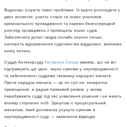
Водночас існують певні проблеми. Їх варто розглядати у
двох аспектах: участь сторін та інших учасників
кримінального провадження та окремо безпосередній
розгляд проваджень з приміщень інших судів.
Забезпечити допит свідка онлайн значно легше,
натомість відправлення судочинства віддалено викликає
низку питань.
Суддя Антикорсуду
Катерина Сікора
вважає, що не всі
підтримують цю ідею через сумніви у неупередженості
та забезпеченні суддями таємниці нарадчої кімнати.
Проте нарадча кімната — це по суті не конкретне
приміщення, а радше правовий режим, у якому
перебувають судді під час ухвалення рішення і не мають
впливу сторонніх осіб. Зрештою є процесуальний
механізм, який допомагає усунути сумніви в
неупередженості суду — заявлення відводів.