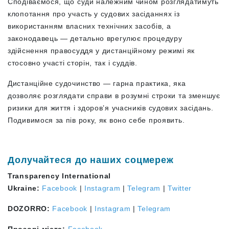
Сподіваємося, що суди належним чином розглядатимуть
клопотання про участь у судових засіданнях із
використанням власних технічних засобів, а
законодавець — детально врегулює процедуру
здійснення правосуддя у дистанційному режимі як
стосовно участі сторін, так і суддів.
Дистанційне судочинство — гарна практика, яка
дозволяє розглядати справи в розумні строки та зменшує
ризики для життя і здоров’я учасників судових засідань.
Подивимося за пів року, як воно себе проявить.
Долучайтеся до наших соцмереж
Transparency International
Ukraine:
Facebook
|
Instagram
|
Telegram
|
Twitter
DOZORRO:
Facebook
|
Instagram
|
Telegram
Прозорі міста:
Facebook