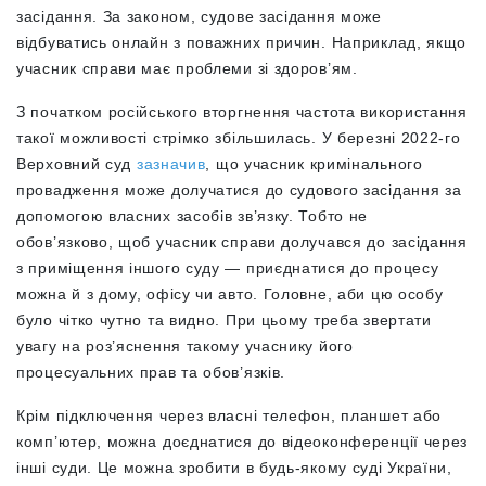
засідання. За законом, судове засідання може
відбуватись онлайн з поважних причин. Наприклад, якщо
учасник справи має проблеми зі здоров’ям.
З початком російського вторгнення частота використання
такої можливості стрімко збільшилась. У березні 2022-го
Верховний суд
зазначив
, що учасник кримінального
провадження може долучатися до судового засідання за
допомогою власних засобів зв’язку. Тобто не
обов’язково, щоб учасник справи долучався до засідання
з приміщення іншого суду — приєднатися до процесу
можна й з дому, офісу чи авто. Головне, аби цю особу
було чітко чутно та видно. При цьому треба звертати
увагу на роз’яснення такому учаснику його
процесуальних прав та обов’язків.
Крім підключення через власні телефон, планшет або
комп’ютер, можна доєднатися до відеоконференції через
інші суди. Це можна зробити в будь-якому суді України,