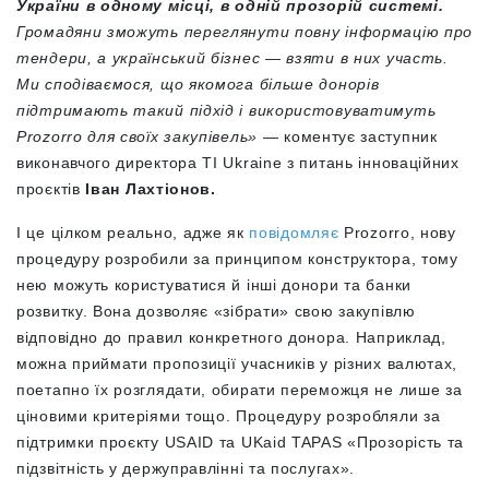
України в одному місці, в одній прозорій системі.
Громадяни зможуть переглянути повну інформацію про
тендери, а український бізнес — взяти в них участь.
Ми сподіваємося, що якомога більше донорів
підтримають такий підхід і використовуватимуть
Prozorro для своїх закупівель»
— коментує заступник
виконавчого директора TI Ukraine з питань інноваційних
проєктів
Іван Лахтіонов.
І це цілком реально, адже як
повідомляє
Prozorro, нову
процедуру розробили за принципом конструктора, тому
нею можуть користуватися й інші донори та банки
розвитку. Вона дозволяє «зібрати» свою закупівлю
відповідно до правил конкретного донора. Наприклад,
можна приймати пропозиції учасників у різних валютах,
поетапно їх розглядати, обирати переможця не лише за
ціновими критеріями тощо. Процедуру розробляли за
підтримки проєкту USAID та UKaid TAPAS «Прозорість та
підзвітність у держуправлінні та послугах».