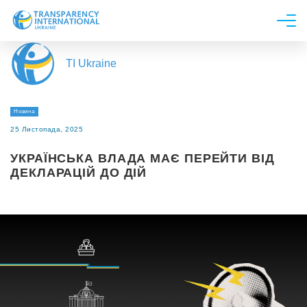
Про нас
TI Ukraine
Новини
Дослідження
Новина
Напрями роботи
25 Листопада, 2025
Долучитися
УКРАЇНСЬКА ВЛАДА МАЄ ПЕРЕЙТИ ВІД
ДЕКЛАРАЦІЙ ДО ДІЙ