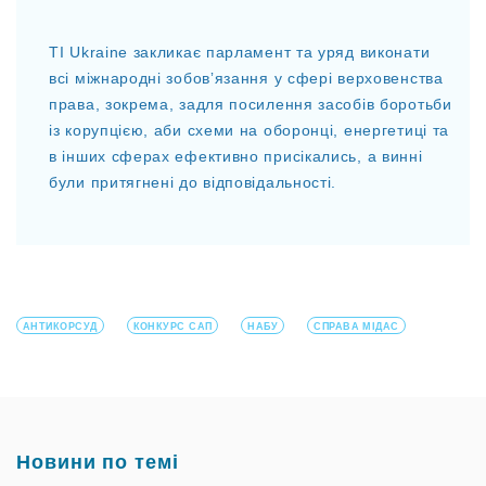
TI Ukraine закликає парламент та уряд виконати
всі міжнародні зобовʼязання у сфері верховенства
права, зокрема, задля посилення засобів боротьби
із корупцією, аби схеми на оборонці, енергетиці та
в інших сферах ефективно присікались, а винні
були притягнені до відповідальності.
АНТИКОРСУД
КОНКУРС САП
НАБУ
СПРАВА МІДАС
Новини по темі