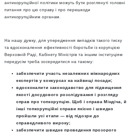
антикорупційної політики можуть бути розглянуті головні
питання про цю справу і про перешкоди
антикорупційним органам.
На нашу думку, для упередження випадків такого тиску
та вдосконалення ефективності боротьби із корупцією
Верховній Раді, Кабінету Міністрів та іншим інституціям
передусім треба зосередитися на такому:
забезпечити участь незалежних міжнародних
експертів у конкурсах на найвищі посади;
вдосконалити законодавство для підвищення
якості досудового розслідування і розгляду
справ про топкорупцію. Щоб і справа Міндіча, й
інші топкорупційні справи якісно і швидко
пройшли усі етапи — від підозри до
справедливого вироку;
забезпечити швидке проведення прозорого