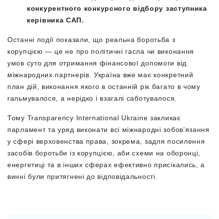
конкурентного конкурсного відбору заступника
керівника САП.
Останні події показали, що реальна боротьба з
корупцією — це не про політичні гасла чи виконання
умов суто для отримання фінансової допомоги від
міжнародних партнерів. Україна вже має конкретний
план дій, виконання якого в останній рік багато в чому
гальмувалося, а нерідко і взагалі саботувалося.
Тому Transparency International Ukraine закликає
парламент та уряд виконати всі міжнародні зобовʼязання
у сфері верховенства права, зокрема, задля посилення
засобів боротьби із корупцією, аби схеми на оборонці,
енергетиці та в інших сферах ефективно присікались, а
винні були притягнені до відповідальності.