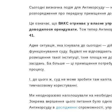
Сьогодні визначна подія для Антикорсуду — н
розпорядження про передачу приміщення до 
Це означає, що
ВАКС отримає у власне упр
доводилося орендувати.
Тож тепер Антико
41.
Адже ситуація, яка існувала до сьогодні
—
ді
функціонування суду. Будівлі не відповідаю
розміщення такої інституції, їхня площа не д
засідань. Ба більше — ці приміщення потреб
процесу.
І, до цього ж, суд не може зробити там капіт
тимчасовому користуванні.
Ми неодноразово наголошували на необхідн
Зокрема вирішення цього питання було одні
Антикорсуду в
дослідженні
спроможності, упра