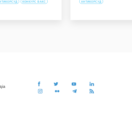
НТИКОРСУД
КОНКУРС ВАКС
АНТИКОРСУД
діа