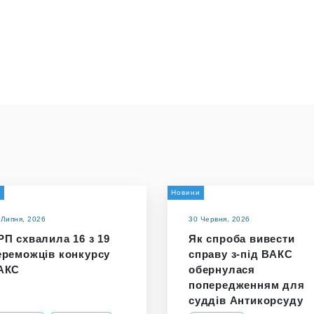
а
Новини
 Липня, 2026
30 Червня, 2026
РП схвалила 16 з 19
Як спроба вивести
ереможців конкурсу
справу з-під ВАКС
АКС
обернулася
попередженням для
суддів Антикорсуду