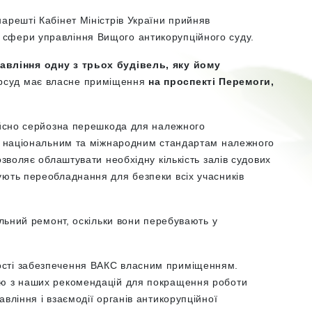
арешті Кабінет Міністрів України прийняв
сфери управління Вищого антикорупційного суду.
авління одну з трьох будівель, яку йому
рсуд має власне приміщення
на проспекті Перемоги,
йсно серйозна перешкода для належного
ть національним та міжнародним стандартам належного
озволяє облаштувати необхідну кількість залів судових
ують переобладнання для безпеки всіх учасників
альний ремонт, оскільки вони перебувають у
ості забезпечення ВАКС власним приміщенням.
єю з наших рекомендацій для покращення роботи
вління і взаємодії органів антикорупційної