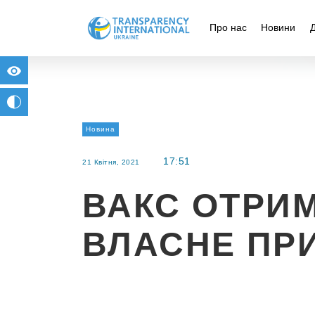
Про нас
Новини
for people with visual impairment
change to b/w
Новина
17:51
21 Квітня, 2021
ВАКС ОТРИ
ВЛАСНЕ ПР