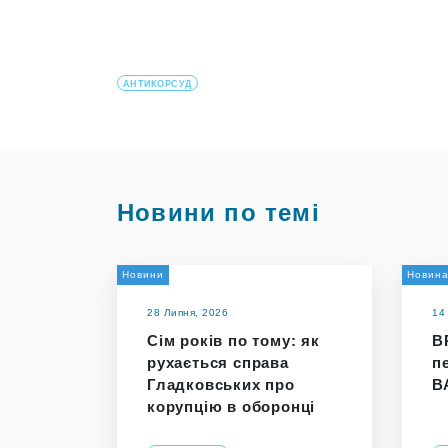
АНТИКОРСУД
Новини по темі
Новини
Новин
28 Липня, 2026
14
Сім років по тому: як
В
рухається справа
п
Гладковських про
В
корупцію в оборонці