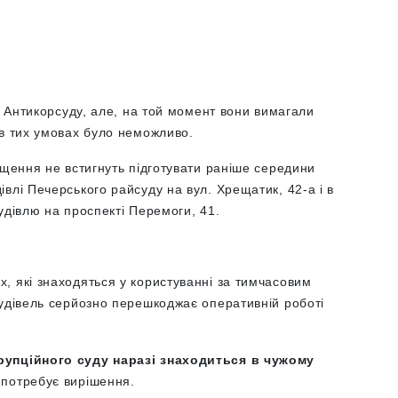
ля Антикорсуду, але, на той момент вони вимагали
 в тих умовах було неможливо.
іщення не встигнуть підготувати раніше середини
івлі Печерського райсуду
на вул. Хрещатик, 42-а і в
удівлю на проспекті Перемоги, 41.
, які знаходяться у користуванні за тимчасовим
будівель серйозно перешкоджає оперативній роботі
рупційного суду наразі знаходиться в чужому
 потребує вирішення.