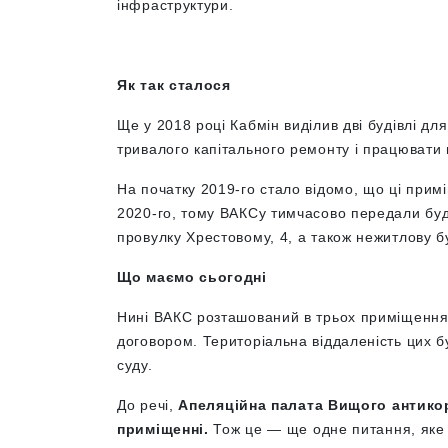
інфраструктури.
Як так сталося
Ще у 2018 році Кабмін виділив дві будівлі д
тривалого капітального ремонту і працювати
На початку 2019-го стало відомо, що ці прим
2020-го, тому ВАКСу тимчасово передали буд
провулку Хрестовому, 4, а також нежитлову б
Що маємо сьогодні
Нині ВАКС розташований в трьох приміщеннях
договором. Територіальна віддаленість цих 
суду.
До речі,
Апеляційна палата Вищого антико
приміщенні.
Тож це — ще одне питання, яке