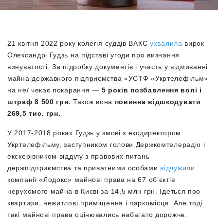
21 квітня 2022 року колегія суддів ВАКС
ухвалила
вирок
Олександрі Гудзь на підставі угоди про визнання
винуватості. За підробку документів і участь у відмиванні
майна державного підприємства «УСТФ «Укртелефільм»
на неї чекає покарання —
5 років позбавлення волі і
штраф 8 500 грн.
Також вона
повинна відшкодувати
269,5 тис. грн.
У 2017-2018 роках Гудзь у змові з ексдиректором
Укртелефільму, заступником голови Держкомтелерадіо і
екскерівником відділу з правових питань
держпідприємства та приватними особами
відчужили
компанії «Лодокс» майнові права на 67 об’єктів
нерухомого майна в Києві за 14,5 млн грн. Ідеться про
квартири, нежитлові приміщення і паркомісця. Але тоді
такі майнові права оцінювались набагато дорожче.