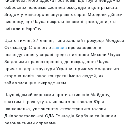
Кишинева. Його адвокат розповів, що група невідомих
озброєних чоловіків схопила екссуддю в центрі міста.
Згодом у міністерстві внутрішніх справ Молдови дійшли
висновку, що Чауса викрали іноземні громадяни, які
виїхали в Україну.
Цього тижня, 27 липня, Генеральний прокурор Молдови
Олександр Стояногло
заявив
про завершення
розслідування у справі щодо зникнення Миколи Чауса.
За даними правоохоронців, до викрадення Чауса
причетні держструктури України, причому молдовська
сторона навіть знає конкретні імена людей, які
займалися цим викраденням.
Чаус відомий вироками проти активістів Майдану,
зняттям із розшуку колишнього регіонала Юрія
Іванющенка, ув’язненням ексзаступника голови
Дніпропетровської ОДА Геннадія Корбана та іншими
резонансними справами.