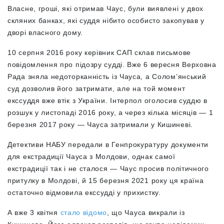
Власне, гроші, які отримав Чаус, були виявлені у двох
скляних банках, які суддя нібито особисто закопував у
дворі власного дому.
10 серпня 2016 року керівник САП склав письмове
повідомлення про підозру судді. Вже 6 вересня Верховна
Рада зняла недоторканність із Чауса, а Солом’янський
суд дозволив його затримати, але на той момент
екссуддя вже втік з України. Інтерпол оголосив суддю в
розшук у листопаді 2016 року, а через кілька місяців — 1
березня 2017 року — Чауса затримали у Кишиневі.
Детективи НАБУ передали в Генпрокуратуру документи
для екстрадиції Чауса з Молдови, однак самої
екстрадиції так і не сталося — Чаус просив політичного
притулку в Молдові, й 15 березня 2021 року ця країна
остаточно відмовила екссудді у прихистку.
А вже 3 квітня
стало відомо
, що Чауса викрали із