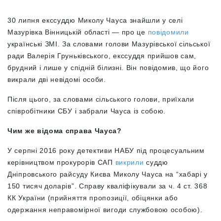
30 липня екссуддю Миколу Чауса знайшли у селі
Мазурівка Вінницькій області — про це
повідомили
українські ЗМІ. За словами голови Мазурівської сільської
ради Валерія Груньківського, екссуддя прийшов сам,
брудний і лише у спідній білизні. Він повідомив, що його
викрали дві невідомі особи.
Після цього, за словами сільського голови, приїхали
співробітники СБУ і забрали Чауса із собою.
Чим же відома справа Чауса?
У серпні 2016 року детективи НАБУ під процесуальним
керівництвом прокурорів САП
викрили
суддю
Дніпровського райсуду Києва Миколу Чауса на “хабарі у
150 тисяч доларів”. Справу кваліфікували за ч. 4 ст. 368
КК України (прийняття пропозиції, обіцянки або
одержання неправомірної вигоди службовою особою).