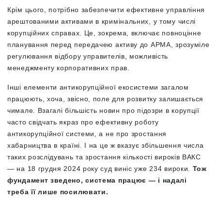
Крім цього, потрібно забезпечити ефективне управління
арештованими активами в кримінальних, у тому числі
корупційних справах. Це, зокрема, включає повноцінне
планування перед передачею активу до АРМА, зрозуміле
регулювання відбору управителів, можливість
менеджменту корпоративних прав.
Інші елементи антикорупційної екосистеми загалом
працюють, хоча, звісно, поле для розвитку залишається
чимале. Взагалі більшість новин про підозри в корупції
часто свідчать якраз про ефективну роботу
антикорупційної системи, а не про зростання
хабарництва в країні. І на це ж вказує збільшення числа
таких розслідувань та зростання кількості вироків ВАКС
— на 18 грудня 2024 року суд виніс уже 234 вироки.
Тож
фундамент зведено, система працює — і надалі
треба її лише посилювати.