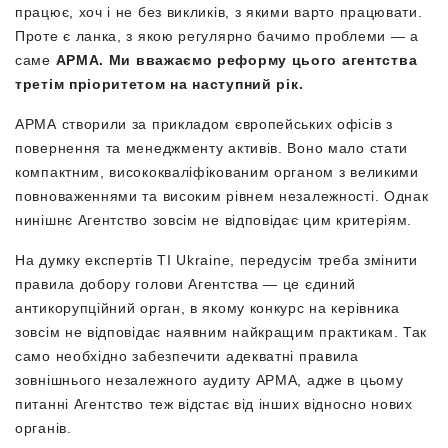
працює, хоч і не без викликів, з якими варто працювати.
Проте є ланка, з якою регулярно бачимо проблеми — а
саме
АРМА. Ми вважаємо реформу цього агентства
третім пріоритетом на наступний рік.
АРМА створили за прикладом європейських офісів з
повернення та менеджменту активів. Воно мало стати
компактним, висококваліфікованим органом з великими
повноваженнями та високим рівнем незалежності. Однак
нинішнє Агентство зовсім не відповідає цим критеріям.
На думку експертів TI Ukraine, передусім треба змінити
правила добору голови Агентства — це єдиний
антикорупційний орган, в якому конкурс на керівника
зовсім не відповідає наявним найкращим практикам. Так
само необхідно забезпечити адекватні правила
зовнішнього незалежного аудиту АРМА, адже в цьому
питанні Агентство теж відстає від інших відносно нових
органів.