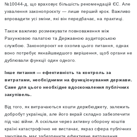
№10044-д, що враховує більшість рекомендацій ЄС. Але
ухвалення законопроєкту — лише перший крок. Важливо
впровадити усі зміни, які він передбачає, на практиці.
Також важливо розмежувати повноваження між
Рахунковою палатою та Державною аудиторською
службою. Законопроєкт не охопив цього питання, однак
воно потребує якнайшвидшого вирішення, щоб органи не
дублювали функції один одного.
Інше питання — ефективність та контроль за
витратами, необхідними на функціонування держави.
Саме для цього необхідне вдосконалення публічних
закупівель.
Від того, як витрачаються кошти держбюджету, залежить
добробут українців, але його вкрай складно забезпечити
під час війни. А оскільки через активну оборону коштів
країні катастрофічно не вистачає, якраз сфера публічних
закупівель має забезпечити ефективне витрачання