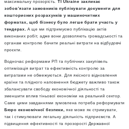
максимальну прозорість.
TI Ukraine закликає
зобов’язати замовників публікувати документи для
кошторисних розрахунків у машиночитних
форматах, щоб бізнесу було легше брати участь у
тендерах.
А ще ми підтримуємо публікацію актів
виконаних робіт, адже вони дозволяють громадськості та
органам контролю бачити реальні витрати на відбудовчі
проєкти.
Водночас реформами РП та публічних закупівель
оптимізація витрат та ефективність контролю за
витратами не обмежуються. Для якісного відновлення
країни та плідного наповнення бюджету важливо також
збалансувати свободу економічної діяльності та
зменшити вплив тіньової економіки на реальний сектор.
Саме цими завданнями зумовлена потреба реформувати
Бюро економічної безпеки,
яке може як стримувати,
так і стимулювати легальну діяльність підприємств. А
підвищення ефективності та прозорості Державної