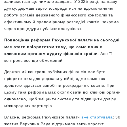
залишається ще чимало завдань. У 2025 році, на нашу
думку, державі варто зосередитися на вдосконаленні
роботи органів державного фінансового контролю та
ефективному й правомірному розподілі коштів, зокрема
через процедури публічних закупівель.
Повноцінна реформа Рахункової палати на сьогодні
має стати пріоритетом тому, що саме вона є
ключовим органом аудиту фінансів країни.
Але її
контроль все ще обмежений.
Державний контроль публічних фінансів має бути
пріоритетним для держави у війні, адже саме так
зрештою вдасться запобігти розкраданню коштів. При
цьому така реформа має охоплювати всі ключові органи
одночасно, щоб зміцнити систему та підвищити довіру
міжнародних партнерів.
Власне, реформа Рахункової палати
вже стартувала
: 30
жовтня Верховна Рада підтримала законопроєкт