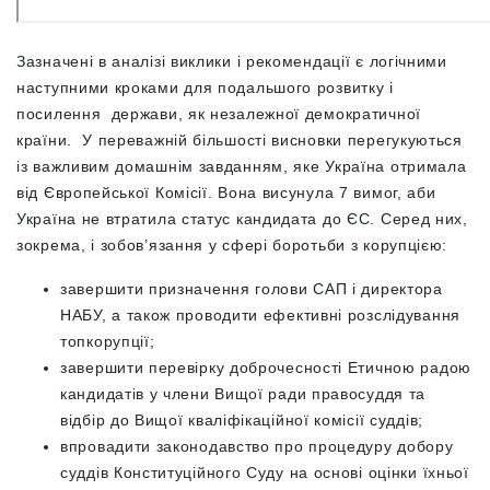
Зазначені в аналізі виклики і рекомендації є логічними
наступними кроками для подальшого розвитку і
посилення держави, як незалежної демократичної
країни. У переважній більшості висновки перегукуються
із важливим домашнім завданням, яке Україна отримала
від Європейської Комісії. Вона висунула 7 вимог, аби
Україна не втратила статус кандидата до ЄС. Серед них,
зокрема, і зобов’язання у сфері боротьби з корупцією:
завершити призначення голови САП і директора
НАБУ, а також проводити ефективні розслідування
топкорупції;
завершити перевірку доброчесності Етичною радою
кандидатів у члени Вищої ради правосуддя та
відбір до Вищої кваліфікаційної комісії суддів;
впровадити законодавство про процедуру добору
суддів Конституційного Суду на основі оцінки їхньої