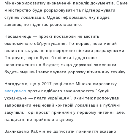
Мінекономрозвитку визначений перелік документів. Саме
міністерство буде розраховувати та підтверджувати
ступінь локалізації. Однак інформація, яку подає
заявник, не підлягає розголошенню.
Насамкінець — проєкт постанови не містить
економічного обґрунтування. По-перше, позитивний
вплив на галузь не підтверджено ніякими розрахунками.
По-друге, варто було б оцінити і додаткове
навантаження на бюджет, якщо державні замовники
будуть змушені закуповувати дорожчу вітчизняну техніку.
Нагадуємо, що у 2017 році саме Мінекономрозвитку
виступало
проти подібного законопроєкту “Купуй
українське — плати українцям”, який теж пропонував
запровадити неціновий критерій локалізації в публічні
закупівлі. Тоді проєкт прийняли у першому читанні, але,
на щастя, не прийняли в цілому.
Закликаємо Кабмін не допустити прийняття вказаної