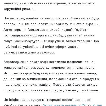
міжнародним зобов’язанням України, а також містить
корупційні ризики.
Насамперед
прийняття запропонованої постанови буде
перевищенням повноважень Кабінету Міністрів України.
Адже терміни “локалізація виробництва”, “суб’єкт
господарювання сфери машинобудування” і “техніка
галузі машинобудування” відсутні в Законі України “Про
публічні закупівлі”, а всі зміни сфери мають
регулюватися даним законом.
Впровадження локалізації негативно позначиться на
конкуренції та призведе до подорожчання закупівель.
Якщо на тендері будуть пропонувати іноземний товар,
дешевший за вітчизняний, переможцем стане продукт з
національною локалізацією. Переплата буде сягати до
30 відсотків, а питання якості відходить на другий план.
Ця ініціатива порушує міжнародні зобов’язання, які
Україна взяла в межах
Угоди про асоціацію з ЄС
та
Угоди