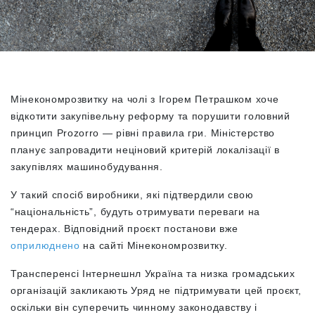
Мінекономрозвитку на чолі з Ігорем Петрашком хоче
відкотити закупівельну реформу та порушити головний
принцип Prozorro — рівні правила гри.
Міністерство
планує запровадити неціновий критерій локалізації в
закупівлях машинобудування.
У такий спосіб виробники, які підтвердили свою
“національність”, будуть отримувати переваги на
тендерах. Відповідний проєкт постанови вже
оприлюднено
на сайті Мінекономрозвитку.
Трансперенсі Інтернешнл Україна та низка громадських
організацій закликають Уряд не підтримувати цей проєкт,
оскільки він суперечить чинному законодавству і