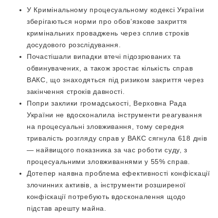
У Кримінальному процесуальному кодексі України
зберігаються норми про обов’язкове закриття
кримінальних проваджень через сплив строків
досудового розслідування.
Почастішали випадки втечі підозрюваних та
обвинувачених, а також зростає кількість справ
ВАКС, що знаходяться під ризиком закриття через
закінчення строків давності.
Попри заклики громадськості, Верховна Рада
України не вдосконалила інструменти реагування
на процесуальні зловживання, тому середня
тривалість розгляду справ у ВАКС сягнула 618 днів
— найвищого показника за час роботи суду, з
процесуальними зловживаннями у 55% справ.
Дотепер наявна проблема ефективності конфіскації
злочинних активів, а інструменти розширеної
конфіскації потребують вдосконалення щодо
підстав арешту майна.