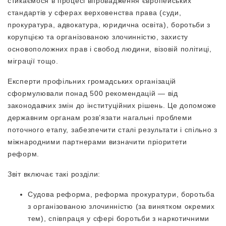
стикаємося в процесі впровадження європейських
стандартів у сферах верховенства права (суди,
прокуратура, адвокатура, юридична освіта), боротьби з
корупцією та організованою злочинністю, захисту
основоположних прав і свобод людини, візовій політиці,
міграції тощо.
Експерти профільних громадських організацій
сформулювали понад 500 рекомендацій — від
законодавчих змін до інституційних рішень. Це допоможе
державним органам розв’язати нагальні проблеми
поточного етапу, забезпечити сталі результати і спільно з
міжнародними партнерами визначити пріоритети
реформ.
Звіт включає такі розділи:
Судова реформа, реформа прокуратури, боротьба
з організованою злочинністю (за винятком окремих
тем), співпраця у сфері боротьби з наркотичними