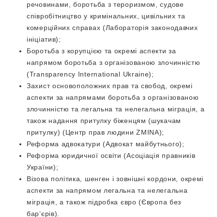
речовинами, боротьба з тероризмом, судове
співробітництво у кримінальних, цивільних та
комерційних справах (Лабораторія законодавчих
ініціатив);
Боротьба з корупцією та окремі аспекти за
напрямом боротьба з організованою злочинністю
(Transparency International Ukraine);
Захист основоположних прав та свобод, окремі
аспекти за напрямами боротьба з організованою
злочинністю та легальна та нелегальна міграція, а
також надання притулку біженцям (шукачам
притулку) (Центр прав людини ZMINA);
Реформа адвокатури (Адвокат майбутнього);
Реформа юридичної освіти (Асоціація правників
України);
Візова політика, шенген і зовнішні кордони, окремі
аспекти за напрямом легальна та нелегальна
міграція, а також підробка євро (Європа без
бар’єрів).