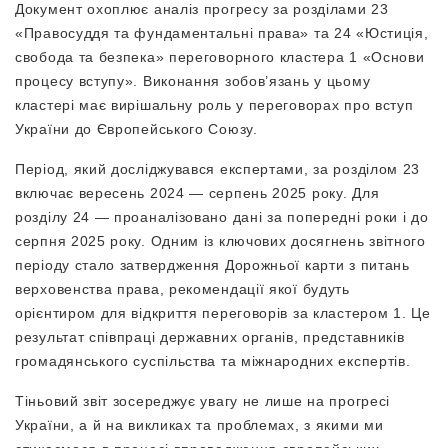
Документ охоплює аналіз прогресу за розділами 23
«Правосуддя та фундаментальні права» та 24 «Юстиція,
свобода та безпека» переговорного кластера 1 «Основи
процесу вступу». Виконання зобов’язань у цьому
кластері має вирішальну роль у переговорах про вступ
України до Європейського Союзу.
Період, який досліджувався експертами, за розділом 23
включає вересень 2024 — серпень 2025 року. Для
розділу 24 — проаналізовано дані за попередні роки і до
серпня 2025 року. Одним із ключових досягнень звітного
періоду стало затвердження Дорожньої карти з питань
верховенства права, рекомендації якої будуть
орієнтиром для відкриття переговорів за кластером 1. Це
результат співпраці державних органів, представників
громадянського суспільства та міжнародних експертів.
Тіньовий звіт зосереджує увагу не лише на прогресі
України, а й на викликах та проблемах, з якими ми