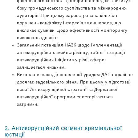
фінансового контролю, попри попередню критику з
боку громадянського суспільства та міжнародних
аудиторів. При цьому зареєстрована кількість
порушень конфлікту інтересів зменшилася, що
викликає сумніви щодо ефективності моніторингу
високопосадовців.
Загальний потенціал НАЗК щодо імплементації
антикорупційного мейнстрімінгу, тобто інтеграції
антикорупційних ініціатив у різні сфери,
залишається низьким.
Виконання заходів оновленої урядом ДАП наразі не
досягає задовільного рівня. При цьому у підготовці
нової Антикорупційної стратегії та Державної
антикорупційної програми спостерігаються
затримки.
2. Антикорупційний сегмент кримінальної
юстиції