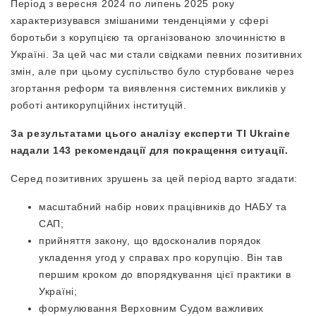
Період з вересня 2024 по липень 2025 року
характеризувався змішаними тенденціями у сфері
боротьби з корупцією та організованою злочинністю в
Україні. За цей час ми стали свідками певних позитивних
змін, але при цьому суспільство було стурбоване через
згортання реформ та виявлення системних викликів у
роботі антикорупційних інституцій.
За результатами цього аналізу експерти TI Ukraine
надали 143 рекомендації для покращення ситуації.
Серед позитивних зрушень за цей період варто згадати:
масштабний набір нових працівників до НАБУ та
САП;
прийняття закону, що вдосконалив порядок
укладення угод у справах про корупцію. Він тав
першим кроком до впорядкування цієї практики в
Україні;
формулювання Верховним Судом важливих