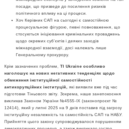
посади, що призведе до посилення ризиків
політичного впливу на ці процеси.
Хоч Керівник САП на сьогодні є самостійною
процесуальною фігурою, певні повноваження, що
стосуються ініціювання кримінальних проваджень
щодо окремих суб’єктів і деяких заходів
міжнародної взаємодії, досі належать лише
Генеральному прокурору.
Крім зазначених проблем,
TI Ukraine особливо
наголошує на нових негативних тенденціях щодо
обмеження інституційної самостійності
антикорупційних інституцій,
які виявили вже під час
підготовки Тіньового звіту. Зокрема, наше занепокоєння
викликав Законом України №4555-IX (законопроєкт №
12414), який у липні 2025 на 9 днів поставив під загрозу
інституційну незалежність та самостійність САП та НАБУ.
Прийняття цього закону супроводжувалося порушенням
демократичних процедур, а також викликало гостро