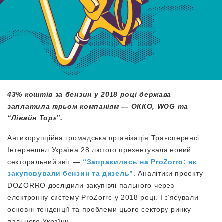
43% коштів за бензин
у 2018 році
держава
заплатила трьом компаніям
— ОККО, WOG та
“Лівайн Торг”.
Антикорупційна громадська організація Трансперенсі
Інтернешнл Україна 28 лютого презентувала новий
секторальний звіт —
“Заправились на ProZorro: як
закуповували бензин та дизель”
. Аналітики проекту
DOZORRO дослідили закупівлі пального через
електронну систему ProZorro у 2018 році. І з’ясували
основні тенденції та проблеми цього сектору ринку
пального України.