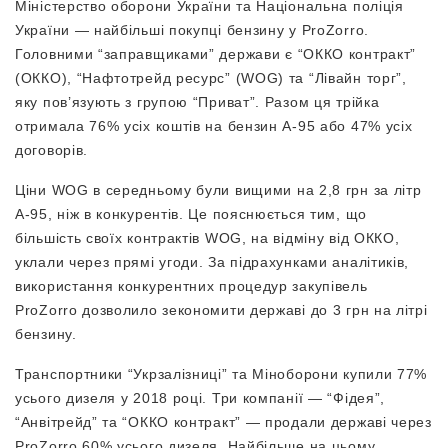
Міністерство оборони України та Національна поліція
України — найбільші покупці бензину у ProZorro.
Головними “заправщиками” держави є “ОККО контракт”
(ОККО), “Нафтотрейд ресурс” (WOG) та “Лівайн торг”,
яку пов’язують з групою “Приват”. Разом ця трійка
отримала 76% усіх коштів на бензин А-95 або 47% усіх
договорів.
Ціни WOG в середньому були вищими на 2,8 грн за літр
А-95, ніж в конкурентів. Це пояснюється тим, що
більшість своїх контрактів WOG, на відміну від ОККО,
уклали через прямі угоди. За підрахунками аналітиків,
використання конкурентних процедур закупівель
ProZorro дозволило зекономити державі до 3 грн на літрі
бензину.
Транспортники “Укрзалізниці” та Міноборони купили 77%
усього дизеля у 2018 році. Три компанії — “Фідея”,
“Анвітрейд” та “ОККО контракт” — продали державі через
ProZorro 60% усього дизеля. Найбільше на цьому