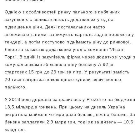
Однією з особливостей ринку пального в публічних
закупівлях є велика кількість додаткових угод на
підвищення ціни. Деякі постачальники часто
зловживають ними: занижують вартість задля перемоги у
тендері, а потім поступово піднімають ціну до ринкової.
Лідер за кількістю додаткових угод є компанія “Ліван
Торг”. В одній із закупівель фірма через додаткові угоди з
комунальниками збільшила ціну бензину А-92 зі
стартових 15 грн до 29 грн за літр. У результаті замість
20 тисяч літрів за новою ціною купили вдвічі менше
пального.
У 2018 році держава заправилась у ProZorro на бюджетні
13,5 мільярдів гривень. При цьому на дизель Україна
витратила майже в чотири рази більше, ніж на бензин. За
бензин заплатили 2,9 млрд грн, тоді як за дизель — 10,6
млрд грн.