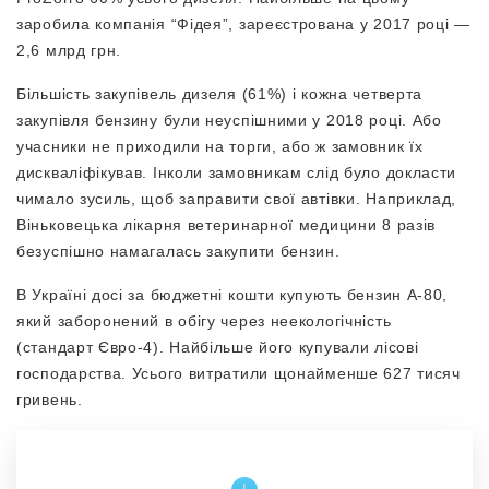
заробила компанія “Фідея”, зареєстрована у 2017 році —
2,6 млрд грн.
Більшість закупівель дизеля (61%) і кожна четверта
закупівля бензину були неуспішними у 2018 році. Або
учасники не приходили на торги, або ж замовник їх
дискваліфікував. Інколи замовникам слід було докласти
чимало зусиль, щоб заправити свої автівки. Наприклад,
Віньковецька лікарня ветеринарної медицини 8 разів
безуспішно намагалась закупити бензин.
В Україні досі за бюджетні кошти купують бензин А-80,
який заборонений в обігу через неекологічність
(стандарт Євро-4). Найбільше його купували лісові
господарства. Усього витратили щонайменше 627 тисяч
гривень.