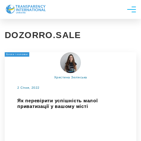
Про нас
DOZORRO.SALE
Новини
Дослідження
Блоги і колонки
Напрями роботи
Долучитися
Христина Зелінська
2 Січня, 2022
Як перевірити успішність малої
приватизації у вашому місті