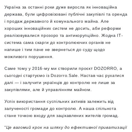
Україна за останні роки дуже виросла як інноваційна
держава, були цифровізовані публічні закупівлі та оренда
і продаж державного й комунального майна. Але
хороших інноваційних систем не досить, аби реформи
реалізовувалися прозоро та антикорупційно. Жодна ІТ-
система сама скарги до контролюючих органів не
напише і тим паче не звернеться до суду щодо
можливого порушення.
Саме тому у 2016-му ми створили проєкт DOZORRO, а
сьогодні стартуємо із Dozorro.Sale. Настав час рухатися
далі — і залучити українців до контролю не лише за
закупівлями, але й управлінням майном.
Успіх використання суспільних активів залежить від
залученості громади до контролю. А наша спільнота
стане точкою входу для зацікавлених жителів громад.
“
Це вагомий крок на шляху до ефективної приватизації