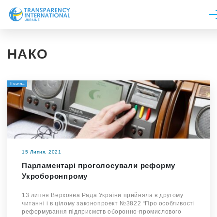
Про нас
НАКО
Новини
Дослідження
Новина
Напрями роботи
Долучитися
15 Липня, 2021
Парламентарі проголосували реформу
Укроборонпрому
13 липня Верховна Рада України прийняла в другому
читанні і в цілому законопроект №3822 “Про особливості
реформування підприємств оборонно-промислового