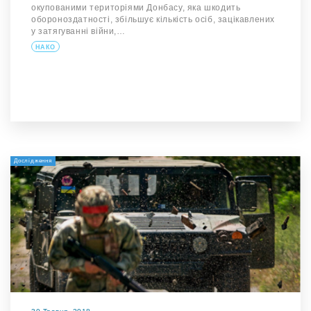
окупованими територіями Донбасу, яка шкодить
обороноздатності, збільшує кількість осіб, зацікавлених
у затягуванні війни,…
НАКО
Дослідження