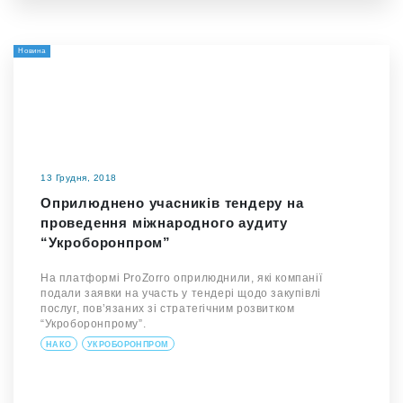
Новина
13 Грудня, 2018
Оприлюднено учасників тендеру на
проведення міжнародного аудиту
“Укроборонпром”
На платформі ProZorro оприлюднили, які компанії
подали заявки на участь у тендері щодо закупівлі
послуг, пов’язаних зі стратегічним розвитком
“Укроборонпрому”.
НАКО
УКРОБОРОНПРОМ