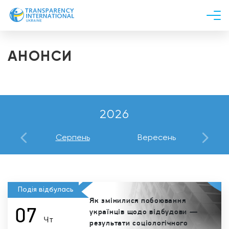
Про нас
АНОНСИ
Новини
Дослідження
Напрями роботи
Долучитися
2026
ь
Серпень
Вересень
Ж
Подія відбулась
Як змінилися побоювання
07
українців щодо відбудови —
Чт
результати соціологічного