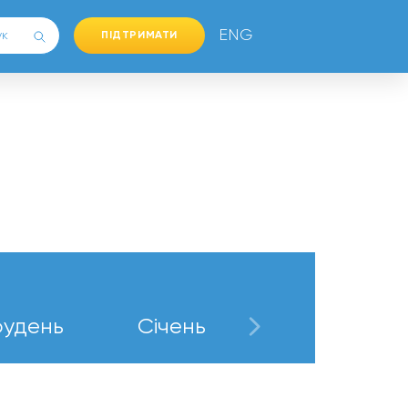
ENG
ПІДТРИМАТИ
рудень
Січень
Лютий