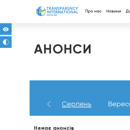
Про нас
Новини
Д
for people with visual impairment
change to b/w
АНОНСИ
Липень
Серпень
Верес
Немає анонсів