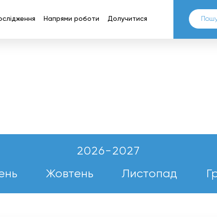
ослідження
Напрями роботи
Долучитися
2026-2027
ень
Жовтень
Листопад
Г