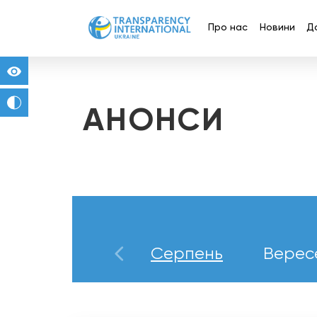
Про нас
Новини
Д
for people with visual impairment
change to b/w
АНОНСИ
Липень
Серпень
Верес