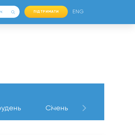
ENG
ПІДТРИМАТИ
рудень
Січень
Лютий