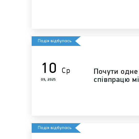
Подія відбулась
10
Ср
Почути одне
співпрацю м
09, 2025
Подія відбулась