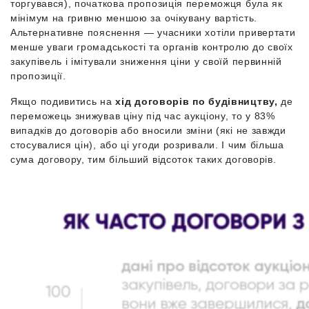
торгувався), початкова пропозиція переможця була як
мінімум на гривню меншою за очікувану вартість.
Альтернативне пояснення — учасники хотіли привертати
менше уваги громадськості та органів контролю до своїх
закупівель і імітували зниження ціни у своїй первинній
пропозиції.
Якщо подивитись на
хід договорів по будівництву,
де
переможець знижував ціну під час аукціону, то у 83%
випадків до договорів або вносили зміни (які не завжди
стосувалися цін), або ці угоди розривали. І чим більша
сума договору, тим більший відсоток таких договорів.