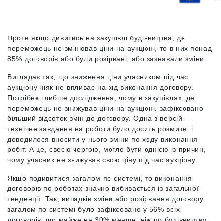
Проте якщо дивитись на закупівлі будівництва, де
переможець не змінював ціни на аукціоні, то в них понад
85% договорів або були розірвані, або зазнавали зміни.
Виглядає так, що зниження ціни учасником під час
аукціону ніяк не впливає на хід виконання договору.
Потрібне глибше дослідження, чому в закупівлях, де
переможець не знижував ціни на аукціоні, зафіксовано
більший відсоток змін до договору. Одна з версій —
технічне завдання на роботи було досить розмите, і
доводилося вносити у нього зміни по ходу виконання
робіт. А це, своєю чергою, могло бути однією із причин,
чому учасник не знижував свою ціну під час аукціону.
Якщо подивитися загалом по системі, то виконання
договорів по роботах значно вибивається із загальної
тенденції. Так, випадків зміни або розірвання договору
загалом по системі було зафіксовано у 56% всіх
договорів, що майже на 30% менше, ніж по будівництву.