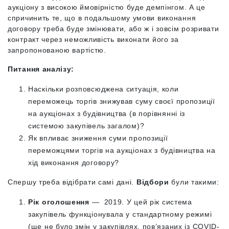
аукціону з високою ймовірністю буде демпінгом. А це
спричинить те, що в подальшому умови виконання
договору треба буде змінювати, або ж і зовсім розривати
контракт через неможливість виконати його за
запропонованою вартістю.
Питання аналізу:
Наскільки розповсюджена ситуація, коли
переможець торгів знижував суму своєї пропозиції
на аукціонах з будівництва (в порівнянні із
системою закупівель загалом)?
Як впливає зниження суми пропозиції
переможцями торгів на аукціонах з будівництва на
хід виконання договору?
Спершу треба відібрати самі дані.
Відбори
були такими:
Рік оголошення
— 2019. У цей рік система
закупівель функціонувала у стандартному режимі
(ще не було змін у закупівлях, пов’язаних із COVID-