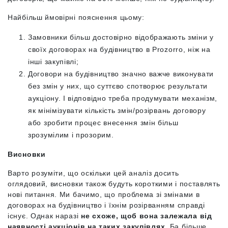
Найбільш ймовірні пояснення цьому:
Замовники більш достовірно відображають зміни у
своїх договорах на будівництво в Prozorro, ніж на
інші закупівлі;
Договори на будівництво значно важче виконувати
без змін у них, що суттєво спотворює результати
аукціону. І відповідно треба продумувати механізм,
як мінімізувати кількість змін/розірвань договору
або зробити процес внесення змін більш
зрозумілим і прозорим.
Висновки
Варто розуміти, що оскільки цей аналіз досить
оглядовий, висновки також будуть короткими і поставлять
нові питання. Ми бачимо, що проблема зі змінами в
договорах на будівництво і їхнім розірванням справді
існує. Однак наразі
не схоже, щоб вона залежала від
наявності аукціонів на таких закупівлях.
Ба більше,