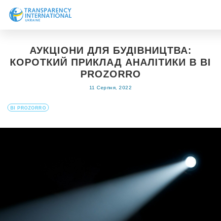
Про нас
АУКЦІОНИ ДЛЯ БУДІВНИЦТВА:
Новини
КОРОТКИЙ ПРИКЛАД АНАЛІТИКИ В BI
Дослідження
PROZORRO
11 Серпня, 2022
Напрями роботи
Долучитися
BI PROZORRO