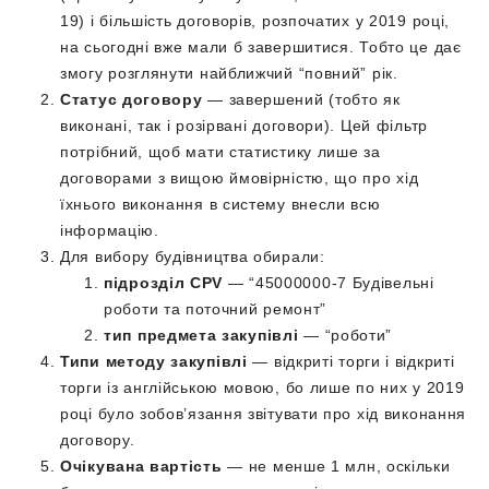
19) і більшість договорів, розпочатих у 2019 році,
на сьогодні вже мали б завершитися. Тобто це дає
змогу розглянути найближчий “повний” рік.
Статус договору
— завершений (тобто як
виконані, так і розірвані договори). Цей фільтр
потрібний, щоб мати статистику лише за
договорами з вищою ймовірністю, що про хід
їхнього виконання в систему внесли всю
інформацію.
Для вибору будівництва обирали:
підрозділ CPV
— “45000000-7 Будівельні
роботи та поточний ремонт”
тип предмета закупівлі
— “роботи”
Типи методу закупівлі
— відкриті торги і відкриті
торги із англійською мовою, бо лише по них у 2019
році було зобов’язання звітувати про хід виконання
договору.
Очікувана вартість
— не менше 1 млн, оскільки