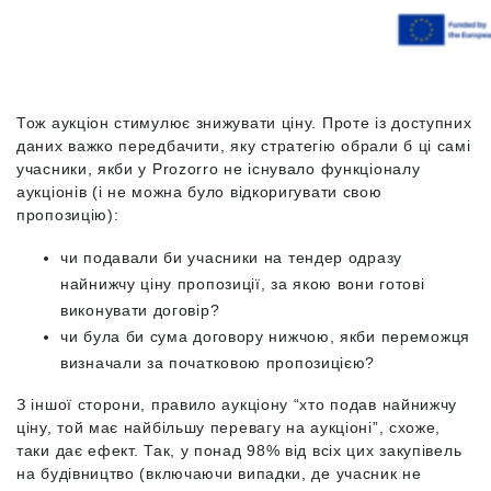
Тож аукціон стимулює знижувати ціну. Проте із доступних
даних важко передбачити, яку стратегію обрали б ці самі
учасники, якби у Prozorro не існувало функціоналу
аукціонів (і не можна було відкоригувати свою
пропозицію):
чи подавали би учасники на тендер одразу
найнижчу ціну пропозиції, за якою вони готові
виконувати договір?
чи була би сума договору нижчою, якби переможця
визначали за початковою пропозицією?
З іншої сторони, правило аукціону “хто подав найнижчу
ціну, той має найбільшу перевагу на аукціоні”, схоже,
таки дає ефект. Так, у понад 98% від всіх цих закупівель
на будівництво (включаючи випадки, де учасник не